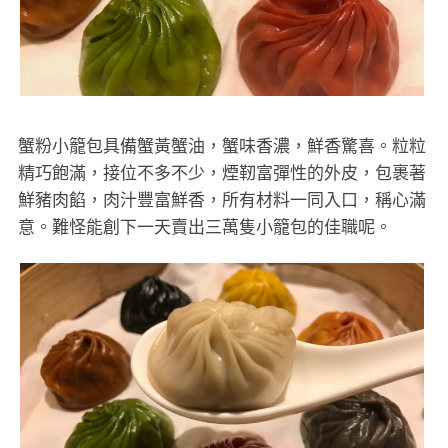
蟹粉小籠包具備蟹黃蟹油，蟹味香濃，鮮香驚喜。粒粒
精巧飽滿，接位不多不少，煙靭富彈性的外皮，包裹著
鮮豬肉餡，肉汁豐富鮮香，所有材料一同入口，稱心滿
意。難怪能創下一天賣出三萬隻小籠包的佳職呢。