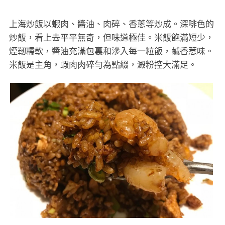
上海炒飯以蝦肉、醬油、肉碎、香蔥等炒成。深啡色的
炒飯，看上去平平無奇，但味道極佳。米飯飽滿短少，
煙靭糯軟，醬油充滿包裏和滲入每一粒飯，鹹香惹味。
米飯是主角，蝦肉肉碎勻為點綴，澱粉控大滿足。