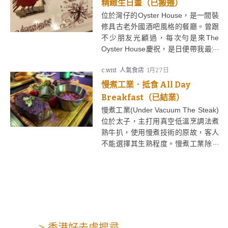
精緻生日畫（已搬遷）
位於灣仔的Oyster House，是一間裝
修具古老外國酒吧風格的餐廳。曾跟
不少朋友光顧過，每次勻是來The
Oyster House慶祝，是日便帶我最愛
的表姐來吃生意飯。
c.wnt
人氣食店
1月27日
慢煮工業．抵食 All Day
Breakfast（已結業）
慢煮工業(Under Vacuum The Steak)
位於太子，主打用真空低溫烹調法煮
熟牛扒，使用慢煮技術的原故，客人
不能選擇其生熟程度。慢煮工業除了
牛外還有提供豬、羊和雞，在晚餐的
慢煮肉類餐牌上寫有不同肉類使用慢
煮時所需的時間，短至2小時，長至
用上兩整天，此外還有慢煮溫泉蛋作
「加料」。
> 香港好去處搜尋