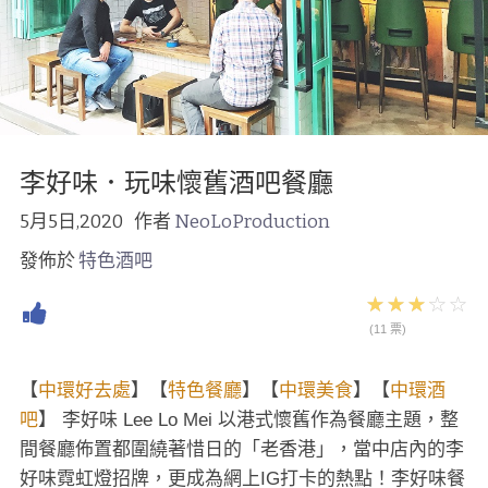
李好味．玩味懷舊酒吧餐廳
5月5日,2020
作者
NeoLoProduction
發佈於
特色酒吧
(11 票)
【
中環好去處
】【
特色餐廳
】【
中環美食
】【
中環酒
吧
】 李好味 Lee Lo Mei 以港式懷舊作為餐廳主題，整
間餐廳佈置都圍繞著惜日的「老香港」，當中店內的李
好味霓虹燈招牌，更成為網上IG打卡的熱點！李好味餐