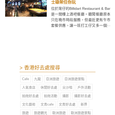
個不錯的選擇。
士碌架任你玩
位於灣仔的Billidart Restaurant & Bar
是一間樓上酒吧餐廳。聽聞餐廳原本
只在晩市時段服務，但最近更有午市
套餐供應，讓一班打工仔又多一個選
擇。
> 香港好去處搜尋
Cafe
九龍
亞洲旅遊
亞洲旅遊景點
人氣食店
休閒好去處
尖沙咀
戶外活動
拍拖好去處
拍拖活動
攝影
攝影好去處
文化藝術
文青cafe
文青好去處
新界
旅遊
旅遊觀光
歐洲旅遊
歐洲旅遊景點