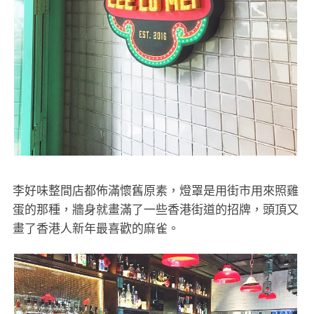
李好味整間店都佈滿懷舊原素，燈罩是用街市用來照雞
蛋的那種，牆身就畫滿了一些香港街道的招牌，頭頂又
畫了香港人新年最喜歡的麻雀。