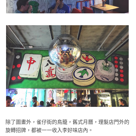
除了圖畫外，雀仔街的鳥籠，舊式月曆，理髮店門外的
旋轉招牌，都被一一收入李好味店內。