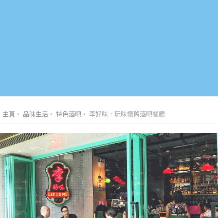
主頁
品味生活
特色酒吧
李好味．玩味懷舊酒吧餐廳