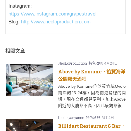
Instagram:
https://www.instagram.com/grapestravel
Blog:
http://www.neoloproduction.com
相關文章
NeoLoProduction
特色酒吧
4月24日
Above by Komune．飽覽海洋
公園露天酒吧
Above by Komune位於黃竹坑Ovolo
南岸的23-24樓，因為南港島線的開
通，現在交通都算便利。加上Above
附近的大廈都不高，因此景觀都很開
揚，是一個不錯的Happy Hour 好去
foodieyanyannn
特色酒吧
3月14日
處，不過附近並沒有甚麼地方好走，
如果是去完海洋公園過來，倒還是一
Billidart Restaurant & Bar．