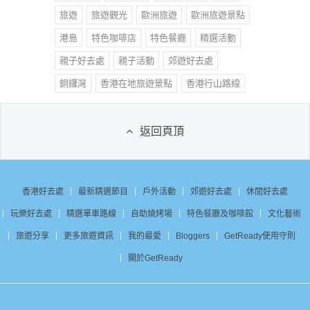
旅遊
旅遊觀光
歐洲旅遊
歐洲旅遊景點
港島
特色咖啡店
特色餐廳
精選活動
親子好去處
親子活動
郊遊好去處
銅鑼灣
香港在地旅遊景點
香港行山路線
返回頁頂
香港好去處
最新精選節目
戶外活動
郊遊好去處
休閒好去處
玩樂好去處
精選單車路線
自助燒烤場
特色餐廳及咖啡館
文化藝術
旅遊分享
更多旅遊資訊
我的最愛
Bloggers
GetReady使用守則
關於GetReady