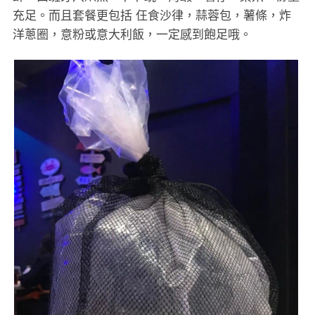
充足。而且套餐更包括 仼食沙律，蒜蓉包，薯條，炸
洋蔥圈，意粉或意大利飯，一定感到飽足哦。