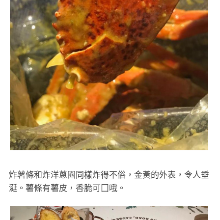
炸薯條和炸洋蔥圈同樣炸得不俗，金黃的外表，令人垂
涎。薯條有薯皮，香脆可囗哦。