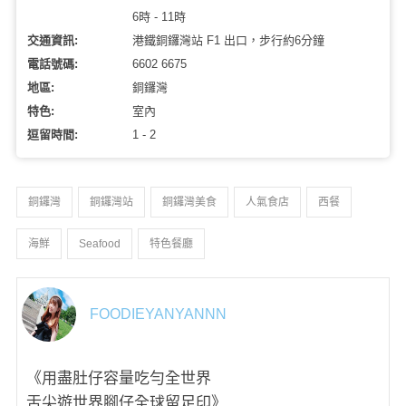
6時 - 11時
交通資訊:
港鐵銅鑼灣站 F1 出口，步行約6分鐘
電話號碼:
6602 6675
地區:
銅鑼灣
特色:
室內
逗留時間:
1 - 2
銅鑼灣
銅鑼灣站
銅鑼灣美食
人氣食店
西餐
海鮮
Seafood
特色餐廳
FOODIEYANYANNN
《用盡肚仔容量吃勻全世界
舌尖遊世界腳仔全球留足印》