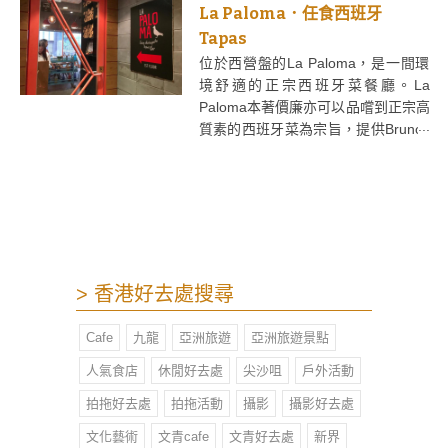
酒傾談，十分熱鬧。而一樓的位置較
La Paloma．任食西班牙
寬敞舒服，更適合跟友人共進晩餐，
Tapas
友人說設計跟英國的酒吧餐廳格局有
位於西營盤的La Paloma，是一間環
點像呢。
境舒適的正宗西班牙菜餐廳。La
Paloma本著價廉亦可以品嚐到正宗高
質素的西班牙菜為宗旨，提供Brunch
早午餐、晚餐、甜品等等，無論是拍
拖、好友聚會、一家大細來都非常適
合呢！
> 香港好去處搜尋
Cafe
九龍
亞洲旅遊
亞洲旅遊景點
人氣食店
休閒好去處
尖沙咀
戶外活動
拍拖好去處
拍拖活動
攝影
攝影好去處
文化藝術
文青cafe
文青好去處
新界