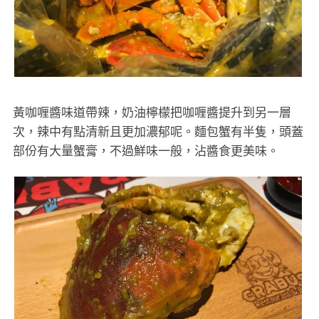
黃咖喱醬味道帶辣，奶油檸檬把咖喱醬提升到另一層
次，辣中有點清新且更加濃郁呢。麵包蟹有半隻，頭蓋
部份有大量蟹膏，不過鮮味一般，沾醬食更美味。