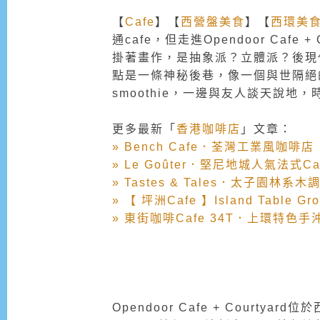
【
Cafe
】【
西營盤美食
】【
西環美
通cafe，但走進Opendoor Caf
掛著畫作，是抽象派？立體派？後現代主義、
點是一條神秘後巷，像一個與世隔絕的小天
smoothie，一邊與友人談天說地
更多最新「
香港咖啡店
」文章：
» Bench Cafe．荃灣工業風咖啡店
» Le Goûter．堅尼地城人氣法式Ca
» Tastes & Tales．太子園林系木調
» 【 坪洲Cafe 】Island Tabl
» 東街咖啡Cafe 34T．上環特色手
Opendoor Cafe + Cour