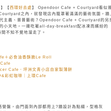
食
】【
西環好去處
】 Opendoor Cafe + Courtyard看似
e + Courtyard之內，就發現店內籠罩著滿滿的藝術氛圍，牆
普普藝術？Opendoor Cafe + Courtyard的另
地，一邊吃著all-day-breakfast配冰凍而繽紛的
，時間不知不覺地溜走了。
fe＋必食油香酥脆Le Roll
Cafe
e Grocer Cafe．坪洲文青小店自家製薄餅
沖&彩虹咖啡｜上環Cafe
tyard位於西營盤，由門面到內部都用上?牆設計為點綴，型格灰