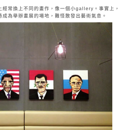
ard的牆上經常換上不同的畫作，像一個小gallery。事實上，
yard亦不時成為舉辦畫展的場地，難怪散發出藝術氣息。