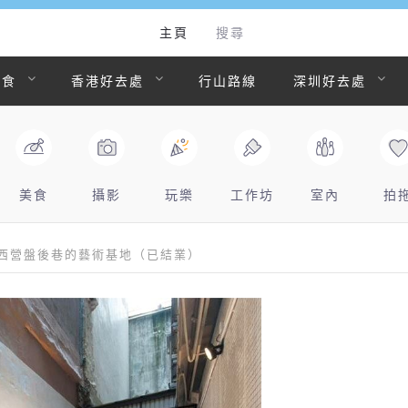
主頁
搜尋
美食
香港好去處
行山路線
深圳好去處
美食
攝影
玩樂
工作坊
室內
拍
tyard．西營盤後巷的藝術基地（已結業）