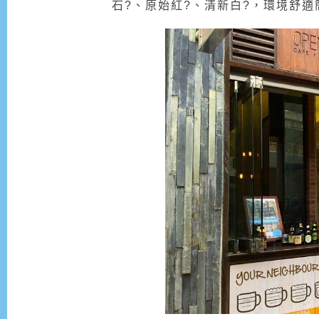
石?、原始紅?、清新白?，環境舒