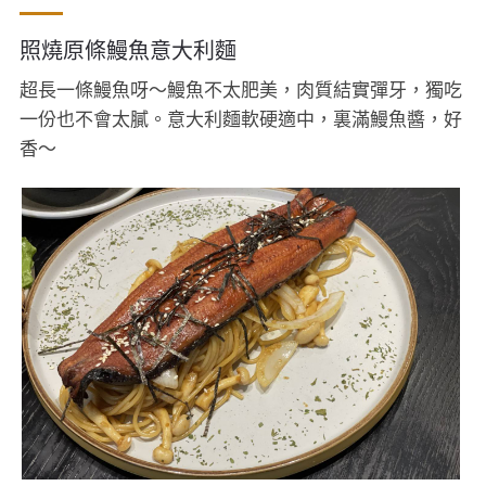
照燒原條鰻魚意大利麵
超長一條鰻魚呀～鰻魚不太肥美，肉質結實彈牙，獨吃
一份也不會太膩。意大利麵軟硬適中，裏滿鰻魚醬，好
香～