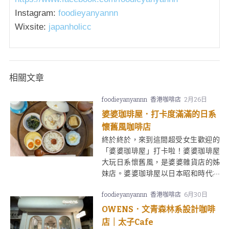
Instagram:
foodieyanyannn
Wixsite:
japanholicc
相關文章
foodieyanyannn
香港咖啡店
2月26日
婆婆珈琲屋．打卡度滿滿的日系
懷舊風咖啡店
終於終於，來到這間超受女生歡迎的
「婆婆珈琲屋」打卡啦！婆婆珈琲屋
大玩日系懷舊風，是婆婆雜貨店的姊
妹店。婆婆珈琲屋以日本昭和時代為
主題，木系家具、餐桌擺設、食物設
foodieyanyannn
香港咖啡店
6月30日
計都充滿當時喫茶店的感覺，記得穿
復古一點來拍照囉～
OWENS．文青森林系設計咖啡
店｜太子Cafe