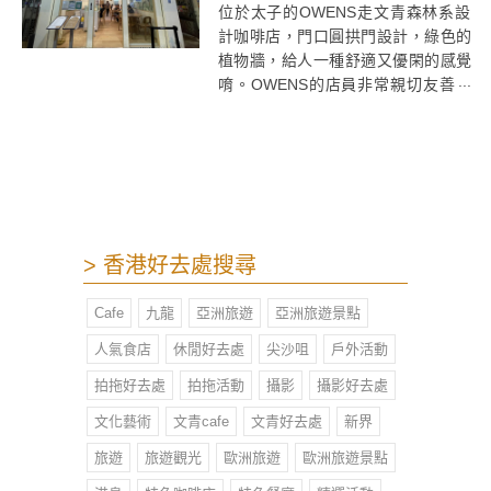
位於太子的OWENS走文青森林系設
計咖啡店，門口圓拱門設計，綠色的
植物牆，給人一種舒適又優閑的感覺
唷。OWENS的店員非常親切友善，
是帶有滿滿人情味的小店，值得支
持！
> 香港好去處搜尋
Cafe
九龍
亞洲旅遊
亞洲旅遊景點
人氣食店
休閒好去處
尖沙咀
戶外活動
拍拖好去處
拍拖活動
攝影
攝影好去處
文化藝術
文青cafe
文青好去處
新界
旅遊
旅遊觀光
歐洲旅遊
歐洲旅遊景點