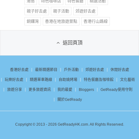
港島
特色咖啡店
特色餐廳
精選活動
親子好去處
親子活動
郊遊好去處
銅鑼灣
香港在地旅遊景點
香港行山路線
返回頁頂
香港好去處
最新精選節目
戶外活動
郊遊好去處
休閒好去處
玩樂好去處
精選單車路線
自助燒烤場
特色餐廳及咖啡館
文化藝術
旅遊分享
更多旅遊資訊
我的最愛
Bloggers
GetReady使用守則
關於GetReady
Copyright © 2013 - 2026 GetReadyHK.com. All Rights Reserved.