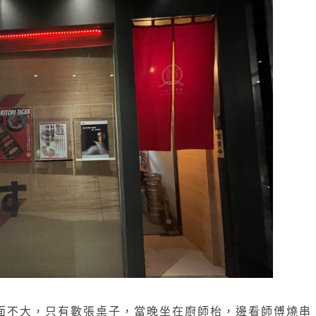
居）的店面不大，只有數張桌子，當晚坐在廚師枱，邊看師傅燒串