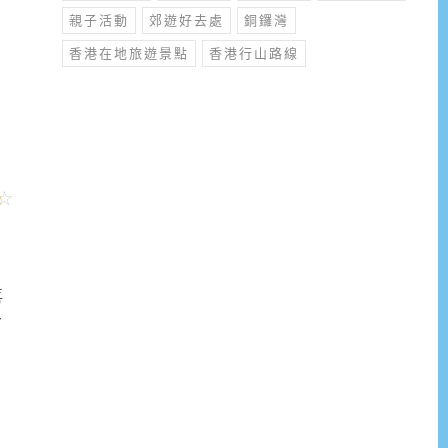
親子活動
郊遊好去處
銅鑼灣
香港在地旅遊景點
香港行山路線
喜
r