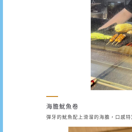
海膽魷魚卷
彈牙的魷魚配上滑溜的海膽，口感特