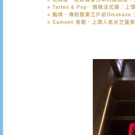
» Tartes & Pop．精緻法式撻｜上
» 鮨燐．傳統關東江戶前Omakase｜
» Samsen 泰館．上環人氣米芝