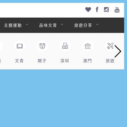
主題運動
品味文青
旅遊分享
拖
文青
親子
深圳
澳門
旅遊