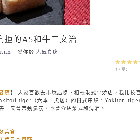
．不能抗拒的A5和牛三文治
annn
發佈於
人氣食店
(3 票)
餐廳
】 大家喜歡去串燒店嗎？相較港式串燒店，我比較
ri tiger（六本．虎居）的日式串燒。Yakitori tige
善，又會帶動氣氛，也會介紹菜式和清酒。
敦美食
｜天后日本餐廳