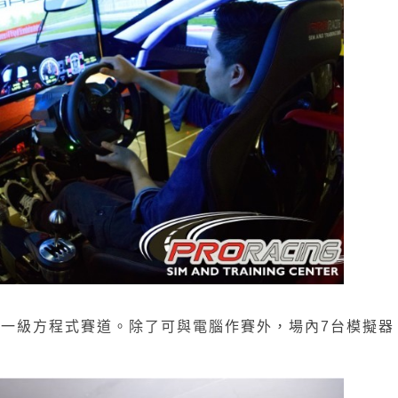
實一級方程式賽道。除了可與電腦作賽外，場內7台模擬器