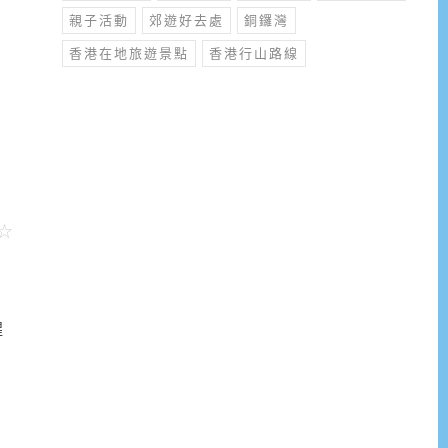
親子活動
郊遊好去處
銅鑼灣
香港在地旅遊景點
香港行山路線
醒
極