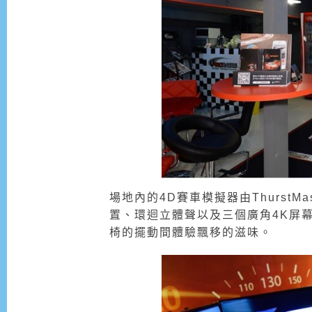
場地內的4D賽車模擬器由ThurstMas
置、環迴立體聲以及三個廣角4K屏
椅的擺動間體驗飄移的滋味。