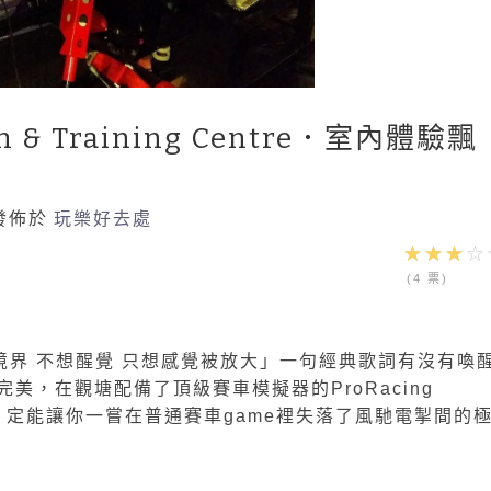
ion & Training Centre．室內體驗飄
發佈於
玩樂好去處
(4 票)
移境界 不想醒覺 只想感覺被放大」一句經典歌詞有沒有喚
美，在觀塘配備了頂級賽車模擬器的ProRacing
 Center裡，定能讓你一嘗在普通賽車game裡失落了風馳電掣間的