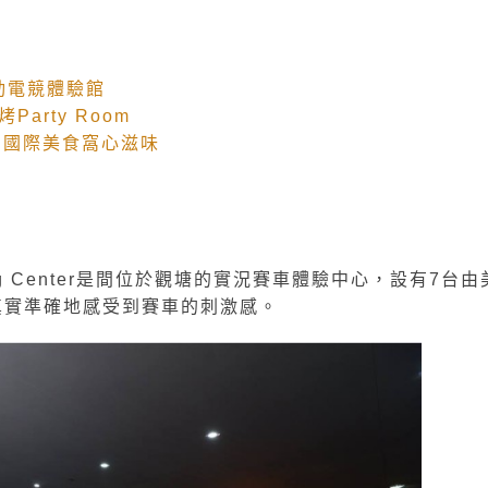
運動電競體驗館
烤Party Room
華．國際美食窩心滋味
Training Center是間位於觀塘的實況賽車體驗中心，設有7台由
真實準確地感受到賽車的刺激感。