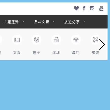
主題運動
品味文青
旅遊分享
拖
文青
親子
深圳
澳門
旅遊