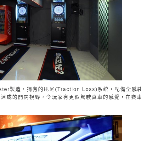
ter製造，獨有的甩尾(Traction Loss)系統，配備全感
幕連成的開闊視野，令玩家有更似駕駛真車的感覺，在賽