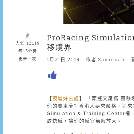
ProRacing Simulat
人氣 12119
移境界
每15分鐘
更新一次
1月21日,2019
作者
Savannah
【
觀塘好去處
】 「頭搖又尾擺 飄
你的賽車夢? 香港人要求嚴格，追求完
Simulation & Training
致快感，讓你的感官無限放大。