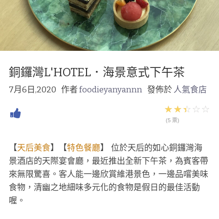
銅鑼灣L'HOTEL．海景意式下午茶
7月6日,2020
作者
foodieyanyannn
發佈於
人氣食店
(5 票)
【
天后美食
】【
特色餐廳
】 位於天后的如心銅鑼灣海
景酒店的天際宴會廳，最近推出全新下午茶，為賓客帶
來無限驚喜。客人能一邊欣賞維港景色，一邊品嚐美味
食物，清幽之地細味多元化的食物是假日的最佳活動
喔。