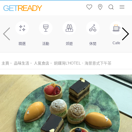
GET
READY
Cafe
精選
活動
郊遊
休閒
主頁
品味生活
人氣食店
銅鑼灣L'HOTEL．海景意式下午茶