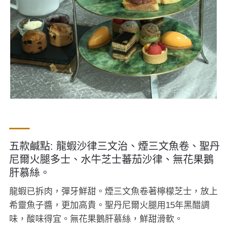
五款鹹點: 龍蝦沙律三文治、煙三文魚卷、聖丹
尼爾火腿多士、水牛芝士蕃茄沙律、無花果鵝
肝慕絲。
龍蝦已拆肉，彈牙鮮甜。煙三文魚卷著檸檬芝士，放上
希靈魚子醬，更加高貴。聖丹尼爾火腿用15年黑醋調
味，酸味得宜。無花果鵝肝慕絲，鮮甜滑軟。