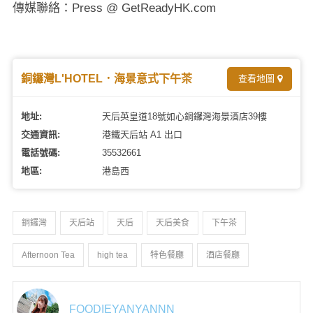
傳媒聯絡：Press @ GetReadyHK.com
銅鑼灣L'HOTEL．海景意式下午茶
查看地圖
地址:
天后英皇道18號如心銅鑼灣海景酒店39樓
交通資訊:
港鐵天后站 A1 出口
電話號碼:
35532661
地區:
港島西
銅鑼灣
天后站
天后
天后美食
下午茶
Afternoon Tea
high tea
特色餐廳
酒店餐廳
FOODIEYANYANNN