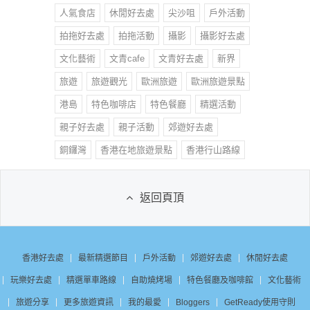
人氣食店
休閒好去處
尖沙咀
戶外活動
拍拖好去處
拍拖活動
攝影
攝影好去處
文化藝術
文青cafe
文青好去處
新界
旅遊
旅遊觀光
歐洲旅遊
歐洲旅遊景點
港島
特色咖啡店
特色餐廳
精選活動
親子好去處
親子活動
郊遊好去處
銅鑼灣
香港在地旅遊景點
香港行山路線
返回頁頂
香港好去處
最新精選節目
戶外活動
郊遊好去處
休閒好去處
玩樂好去處
精選單車路線
自助燒烤場
特色餐廳及咖啡館
文化藝術
旅遊分享
更多旅遊資訊
我的最愛
Bloggers
GetReady使用守則