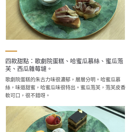
四款甜點：歌劇院蛋糕、哈蜜瓜慕絲、蜜瓜萢
芙、西瓜雜莓墶。
歌劇院蛋糕的朱古力味很濃郁，層層分明。哈蜜瓜慕
絲，味道甜蜜，哈蜜瓜味很特出。蜜瓜萢芙，萢芙皮香
軟可口，很不錯呀。