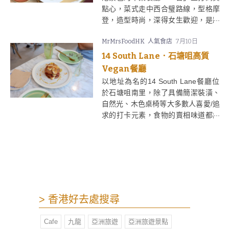
點心，菜式走中西合璧路線，型格摩
登，造型時尚，深得女生歡迎，是跟
閏密相聚和親友吃飯的好地方哦。
MrMrsFoodHK
人氣食店
7月10日
14 South Lane．石塘咀高質
Vegan餐廳
以地址為名的14 South Lane餐廳位
於石塘咀南里，除了具備簡潔裝潢、
自然光、木色桌椅等大多數人喜愛/追
求的打卡元素，食物的賣相味道都討
好。14 South Lane餐牌有多款蛋奶
素、純素選項，選用本地農場的有機
雞蛋、蔬菜，菜式中加入亞麻籽、奇
亞籽、羽衣甘藍、藜麥等超級食物，
14 South Lane既適合打卡，也很健
康。
> 香港好去處搜尋
Cafe
九龍
亞洲旅遊
亞洲旅遊景點