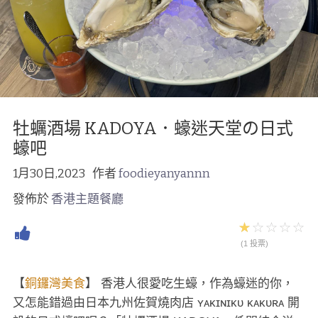
牡蠣酒場 KADOYA．蠔迷天堂の日式
蠔吧
1月30日,2023
作者
foodieyanyannn
發佈於
香港主題餐廳
(1 投票)
【
銅鑼灣美食
】 香港人很愛吃生蠔，作為蠔迷的你，
又怎能錯過由日本九州佐賀燒肉店 ʏᴀᴋɪɴɪᴋᴜ ᴋᴀᴋᴜʀᴀ 開