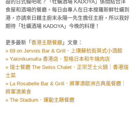
設的日式蠔吧呢？「牡蠣酒場 KADOYA」係間結合洋
食屋和酒場的餐廳。每日由專人在日本搜羅新鮮牡蠣到
港，亦請來日藉主廚末永陽一先生擔任主廚，所以我好
期待「牡蠣酒場 KADOYA」今晚的料理！
更多最新「
香港主題餐廳
」文章：
» 69 on Jervois Bar & Grill．上環蘇杭街英式小酒館
» Yakinikumafia 香港店．型格日本和牛燒肉店
» 瑞士餐廳 The Swiss Chalet．正宗芝士火鍋｜香港瑞
士菜
» La Rosabelle Bar & Grill．將軍澳歐洲古典風餐廳｜
將軍澳美食
» The Stadium．運動主題餐廳