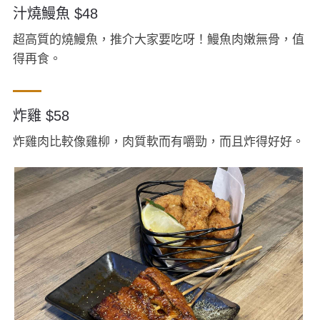
汁燒鰻魚 $48
超高質的燒鰻魚，推介大家要吃呀！鰻魚肉嫩無骨，值
得再食。
炸雞 $58
炸雞肉比較像雞柳，肉質軟而有嚼勁，而且炸得好好。