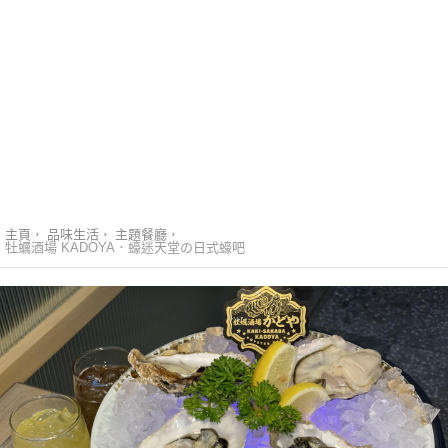
主頁
品味生活
主題餐廳
牡蠣酒場 KADOYA．蠔迷天堂の日式蠔吧