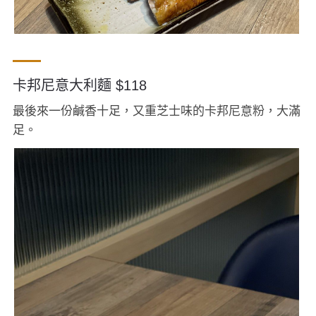
卡邦尼意大利麵 $118
最後來一份鹹香十足，又重芝士味的卡邦尼意粉，大滿
足。