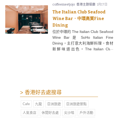
coffeemeetjojo
香港主題餐廳
1月17日
粉絲們非常興奮，打卡度爆燈！
The Italian Club Seafood
Wine Bar．中環高質Fine
Dining
位於中環的 The Italian Club Seafood
Wine Bar 是 SoHo Italian Fine
Dining，主打意大利海鮮料理，食材
新鮮味道出色。The Italian Club
Seafood Wine Bar 餐廳門口隱蔽，裝
修簡約典雅。
> 香港好去處搜尋
Cafe
九龍
亞洲旅遊
亞洲旅遊景點
人氣食店
休閒好去處
尖沙咀
戶外活動