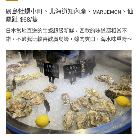
廣島牡蠣小町、北海道知內產、ᴍᴀʀᴜᴇᴍᴏɴ、仙
鳳趾 $68/隻
日本當地直送的生蠔超級新鮮，四款的味道都相當不
錯。不過我比較喜歡廣島蠔，蠔肉爽口，海水味重呀～