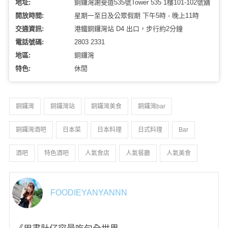
地址:
銅鑼灣謝斐道535號Tower 535 1樓101-102號舖
開放時間:
星期一至日及公眾假期 下午5時 - 晚上11時
交通資訊:
港鐵銅鑼灣站 D4 出口，步行約2分鐘
電話號碼:
2803 2331
地區:
銅鑼灣
特色:
休閒
銅鑼灣
銅鑼灣站
銅鑼灣美食
銅鑼灣bar
銅鑼灣酒吧
日本菜
日本料理
日式料理
Bar
酒吧
特色酒吧
人氣食店
人氣餐廳
人氣美食
FOODIEYANYANNN