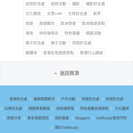
拍拖好去處
拍拖活動
攝影
攝影好去處
文化藝術
文青cafe
文青好去處
新界
旅遊
旅遊觀光
歐洲旅遊
歐洲旅遊景點
港島
特色咖啡店
特色餐廳
精選活動
親子好去處
親子活動
郊遊好去處
銅鑼灣
香港在地旅遊景點
香港行山路線
返回頁頂
香港好去處
最新精選節目
戶外活動
郊遊好去處
休閒好去處
玩樂好去處
精選單車路線
自助燒烤場
特色餐廳及咖啡館
文化藝術
旅遊分享
更多旅遊資訊
我的最愛
Bloggers
GetReady使用守則
關於GetReady