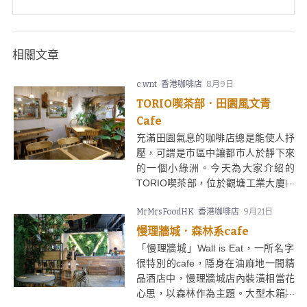
相關文章
c.wnt
香港咖啡店
8月9日
TORIO喫茶部．田園風文青
Cafe
充滿田園氣息的咖啡店總是能使人抒
壓，可謂是市區中讓都市人於靜下來
的一個小綠洲。今天為大家介紹的
TORIO喫茶部，位於觀塘工業大廈的
咖啡店，給人一種小清新的感覺，絕
MrMrsFoodHK
香港咖啡店
9月21日
對是文青打卡的好地方！
慢理牆城．森林系cafe
「慢理牆城」Wall is Eat，一所名字
很特別的cafe，隱身在油麻地一間精
品酒店中，慢理牆城店內裝潢相當花
心思，以森林作為主題。大型木箱牆