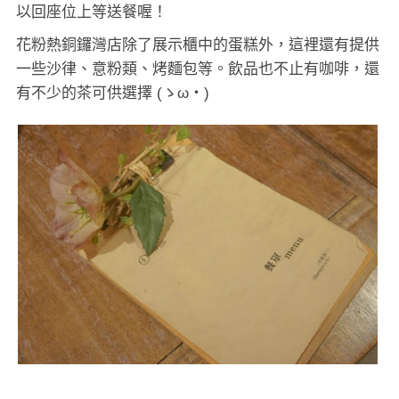
以回座位上等送餐喔！
花粉熱銅鑼灣店除了展示櫃中的蛋糕外，這裡還有提供
一些沙律、意粉類、烤麵包等。飲品也不止有咖啡，還
有不少的茶可供選擇 (ゝω・)