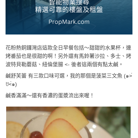
花粉熱銅鑼灣店這款全日早餐包括～甜甜的水果杯，連
烤番茄也是很甜的啊！另外還有馬鈴薯沙拉、多士、烤
波特貝勒蘑菇、紐倫堡腸 <- 後者這兩個有點太鹹。
鹹舒芙蕾 有三款口味可選，我的那個是菠菜三文魚 (๑˃́
ꇴ˂̀๑)
鹹香滿滿～還有香濃的蛋漿流出來喔！