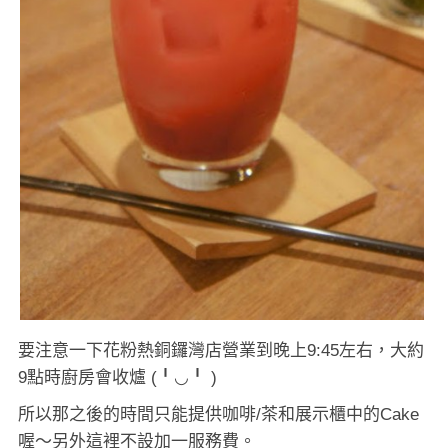
要注意一下花粉熱銅鑼灣店營業到晚上9:45左右，大約
9點時廚房會收爐 (╹◡╹ )
所以那之後的時間只能提供咖啡/茶和展示櫃中的Cake
喔～另外這裡不設加一服務費。