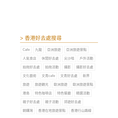
身，加上小擺設，感覺療癒舒適，慢
理牆城供應全日早餐、意粉、意大利
飯、小食、甜品等，特別受女性顧客
歡迎。
> 香港好去處搜尋
Cafe
九龍
亞洲旅遊
亞洲旅遊景點
人氣食店
休閒好去處
尖沙咀
戶外活動
拍拖好去處
拍拖活動
攝影
攝影好去處
文化藝術
文青cafe
文青好去處
新界
旅遊
旅遊觀光
歐洲旅遊
歐洲旅遊景點
港島
特色咖啡店
特色餐廳
精選活動
親子好去處
親子活動
郊遊好去處
銅鑼灣
香港在地旅遊景點
香港行山路線