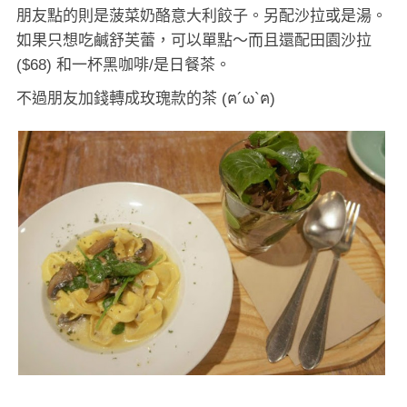
朋友點的則是菠菜奶酪意大利餃子。另配沙拉或是湯。
如果只想吃鹹舒芙蕾，可以單點～而且還配田園沙拉
($68) 和一杯黑咖啡/是日餐茶。
不過朋友加錢轉成玫瑰款的茶 (ฅ´ω`ฅ)