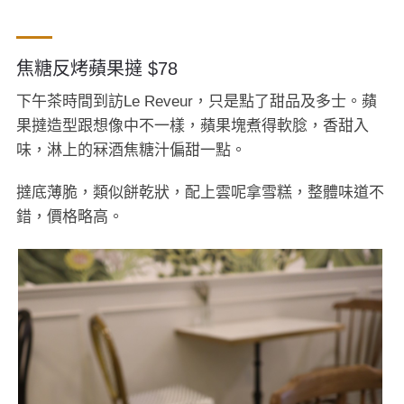
焦糖反烤蘋果撻 $78
下午茶時間到訪Le Reveur，只是點了甜品及多士。蘋
果撻造型跟想像中不一樣，蘋果塊煮得軟腍，香甜入
味，淋上的冧酒焦糖汁偏甜一點。
撻底薄脆，類似餅乾狀，配上雲呢拿雪糕，整體味道不
錯，價格略高。