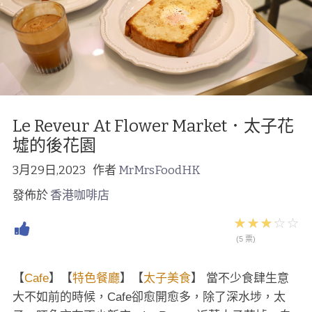
Le Reveur At Flower Market．太子花
墟的後花園
3月29日,2023
作者
MrMrsFoodHK
發佈於
香港咖啡店
(5 票)
【
Cafe
】【
特色餐廳
】【
太子美食
】 當不少食肆生意
大不如前的時候，Cafe卻愈開愈多，除了深水埗，太