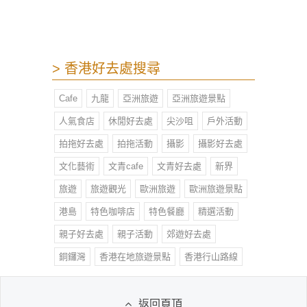
Vida Coffee & Tea 不失為一個好選
擇。
> 香港好去處搜尋
Cafe
九龍
亞洲旅遊
亞洲旅遊景點
人氣食店
休閒好去處
尖沙咀
戶外活動
拍拖好去處
拍拖活動
攝影
攝影好去處
文化藝術
文青cafe
文青好去處
新界
旅遊
旅遊觀光
歐洲旅遊
歐洲旅遊景點
港島
特色咖啡店
特色餐廳
精選活動
親子好去處
親子活動
郊遊好去處
銅鑼灣
香港在地旅遊景點
香港行山路線
返回頁頂