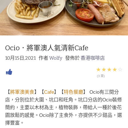
Ocio．將軍澳人氣清新Cafe
10月15日,2021
作者
Wolfy
發佈於
香港咖啡店
(3 票)
【
將軍澳美食
】【
Cafe
】【
特色餐廳
】 Ocio有三間分
店，分別位於大圍、坑口和旺角。坑口分店的Ocio裝修
簡約，主要以木材為主，植物裝飾，帶給人一種於後花
園放鬆的感覺。Ocio除了主食外，亦提供不少甜品，選
擇豐富。