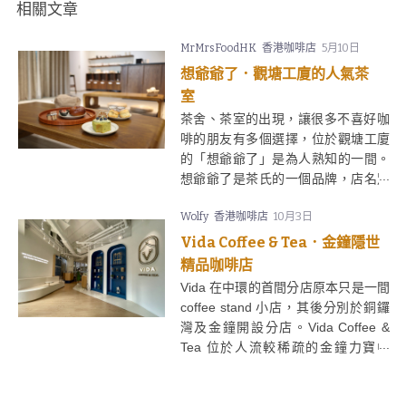
相關文章
MrMrsFoodHK
香港咖啡店
5月10日
想爺爺了．觀塘工廈的人氣茶
室
茶舍、茶室的出現，讓很多不喜好咖
啡的朋友有多個選擇，位於觀塘工廈
的「想爺爺了」是為人熟知的一間。
想爺爺了是茶氏的一個品牌，店名別
具親切感，以簡約裝潢、舒適的環
Wolfy
香港咖啡店
10月3日
境、多款現泡茶、本地小店的烘焙產
品深受喜愛。
Vida Coffee & Tea．金鐘隱世
精品咖啡店
Vida 在中環的首間分店原本只是一間
coffee stand 小店，其後分別於銅鑼
灣及金鐘開設分店。Vida Coffee &
Tea 位於人流較稀疏的金鐘力寶中
心，平日見不少上班一族 grab and
go，若果想找間環境清幽的咖啡店