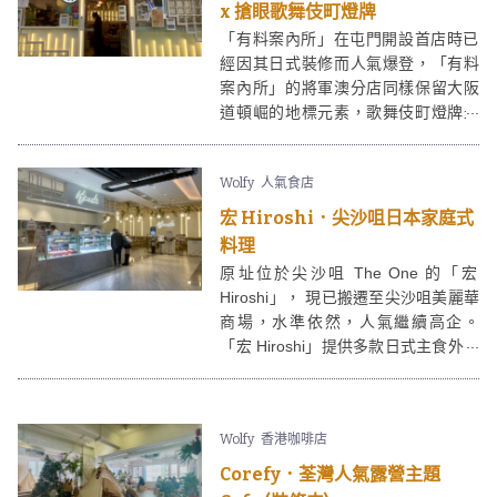
x 搶眼歌舞伎町燈牌
「有料案內所」在屯門開設首店時已
經因其日式裝修而人氣爆登，「有料
案內所」的將軍澳分店同樣保留大阪
道頓崛的地標元素，歌舞伎町燈牌最
為搶眼。「有料案內所」的甜品相當
高質，而且份量十足，性價比極高。
Wolfy
人氣食店
宏 Hiroshi．尖沙咀日本家庭式
料理
原址位於尖沙咀 The One 的「宏
Hiroshi」， 現已搬遷至尖沙咀美麗華
商場，水準依然，人氣繼續高企。
「宏 Hiroshi」提供多款日式主食外，
亦有日式甜品。「宏 Hiroshi」餐廳裝
修風格以簡約為主，配上木傢俬更帶
出日式Cafe的味道。
Wolfy
香港咖啡店
Corefy．荃灣人氣露營主題