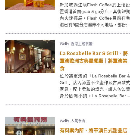
新加坡過江龍Flash Coffee於上環設
置香港首間grab & go分店，其後短期
內火速擴展。Flash Coffee目前在香
港已有9間分店遍佈不同地區，部份分
店亦有提供室內座位。Flash Coffee
提供咖啡和輕食，當中有不少都是香
Wolfy
香港主題餐廳
港限定，而且價錢親民！
La Rosabelle Bar & Grill．將
軍澳歐洲古典風餐廳｜將軍澳美
食
位於將軍澳的「La Rosabelle Bar &
Grill 」店內添置不少畫作及古典歐式
家具，配上柔和的燈光，讓人仿如置
身於歐洲小鎮，La Rosabelle Bar &
Grill 是間非常適合打卡的餐廳。La
Rosabelle Bar & Grill 亦有提供室外坐
位，整體環境優雅清幽。
Wolfy
人氣食店
有料案內所．將軍澳日式甜品店