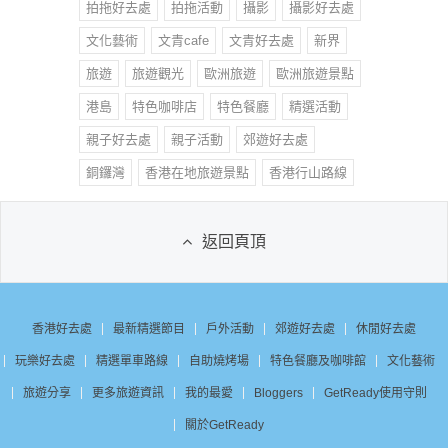
拍拖好去處
拍拖活動
攝影
攝影好去處
文化藝術
文青cafe
文青好去處
新界
旅遊
旅遊觀光
歐洲旅遊
歐洲旅遊景點
港島
特色咖啡店
特色餐廳
精選活動
親子好去處
親子活動
郊遊好去處
銅鑼灣
香港在地旅遊景點
香港行山路線
返回頁頂
香港好去處
最新精選節目
戶外活動
郊遊好去處
休閒好去處
玩樂好去處
精選單車路線
自助燒烤場
特色餐廳及咖啡館
文化藝術
旅遊分享
更多旅遊資訊
我的最愛
Bloggers
GetReady使用守則
關於GetReady