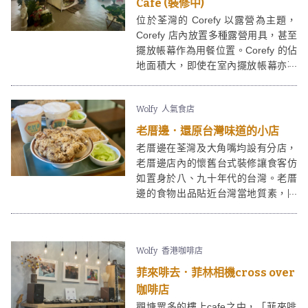
Cafe (裝修中)
位於荃灣的 Corefy 以露營為主題，
Corefy 店內放置多種露營用具，甚至
擺放帳幕作為用餐位置。Corefy 的佔
地面積大，即使在室內擺放帳幕亦不
會感到侷促，擺位夠寛闊。
Wolfy
人氣食店
老厝邊．還原台灣味道的小店
老厝邊在荃灣及大角嘴均設有分店，
老厝邊店內的懷舊台式裝修讓食客仿
如置身於八、九十年代的台灣。老厝
邊的食物出品貼近台灣當地質素，除
了主食亦提供不少台灣地道小食。
Wolfy
香港咖啡店
菲來啡去．菲林相機cross over
咖啡店
觀塘眾多的樓上cafe之中，「菲來啡