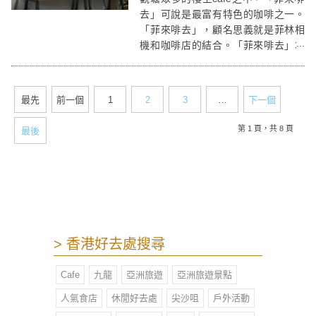
去」可說是最富有特色的咖啡之一。
「菲來啡去」，顧名思義就是菲林相
機和咖啡店的結合。「菲來啡去」本
身售賣菲林相機和菲林等產品，亦提
供菲林相沖曬服務，同時開設cafe讓
客人坐下來交流攝影文化。
最先
前一個
1
2
3
…
下一個
第 1 頁，共 8 頁
最後
> 香港好去處搜尋
Cafe
九龍
亞洲旅遊
亞洲旅遊景點
人氣食店
休閒好去處
尖沙咀
戶外活動