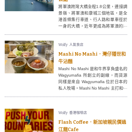
將軍澳跨灣大橋全程1.8公里，連接調
景嶺、將軍澳和康城三個地區，是全
港首條集行車道、行人路和單車徑於
一身的大橋，近年更成為將軍澳的新
地標。將軍澳跨灣大橋同時連接約5公
里的單車徑，可邊做運動邊欣賞兩岸
Wolfy
人氣食店
景色！
Mashi No Mashi．灣仔隱世和
牛沾麵
Mashi No Mashi 是和牛界享負盛名的
Wagyumafia 所創立的副線，而貨源
同樣是來自 Wagyumafia 位於日本的
私人牧場。Mashi No Mashi 主打和牛
沾麵及和牛丼，師傅會於客人席前烹
調，更難忘的是店員的誇張上菜方
式，不失為一個獨特的用餐體驗！
Wolfy
香港咖啡店
Flash Coffee．新加坡親民價過
江龍Cafe