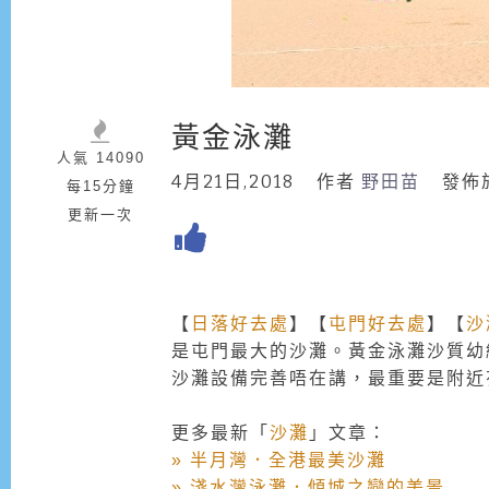
黃金泳灘
人氣 14090
4月21日,2018
作者
野田苗
發佈
每15分鐘
更新一次
【
日落好去處
】【
屯門好去處
】【
沙
是屯門最大的沙灘。黃金泳灘沙質幼
沙灘設備完善唔在講，最重要是附近
更多最新「
沙灘
」文章：
» 半月灣．全港最美沙灘
» 淺水灣泳灘．傾城之戀的美景