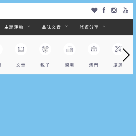
主題運動
品味文青
旅遊分享
拖
文青
親子
深圳
澳門
旅遊