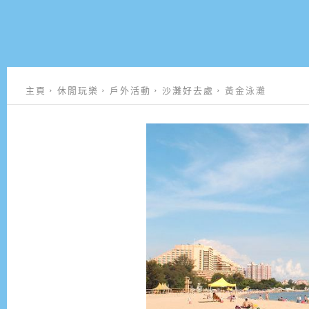
主頁
休閒玩樂
戶外活動
沙灘好去處
黃金泳灘