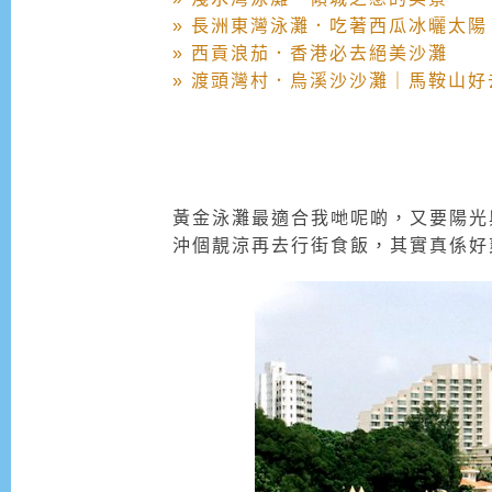
» 長洲東灣泳灘．吃著西瓜冰曬太陽
» 西貢浪茄．香港必去絕美沙灘
» 渡頭灣村．烏溪沙沙灘｜馬鞍山好
黃金泳灘最適合我哋呢啲，又要陽光與
沖個靚涼再去行街食飯，其實真係好