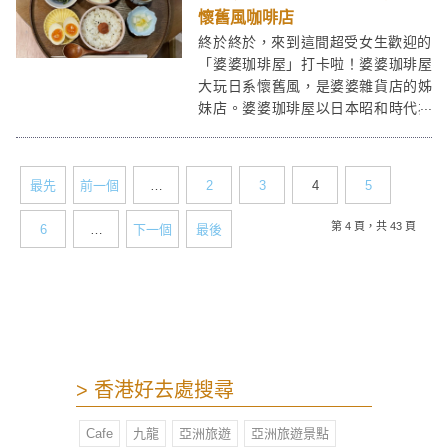
懷舊風咖啡店
終於終於，來到這間超受女生歡迎的
「婆婆珈琲屋」打卡啦！婆婆珈琲屋
大玩日系懷舊風，是婆婆雜貨店的姊
妹店。婆婆珈琲屋以日本昭和時代為
主題，木系家具、餐桌擺設、食物設
計都充滿當時喫茶店的感覺，記得穿
復古一點來拍照囉～
最先
前一個
…
2
3
4
5
第 4 頁，共 43 頁
6
…
下一個
最後
> 香港好去處搜尋
Cafe
九龍
亞洲旅遊
亞洲旅遊景點