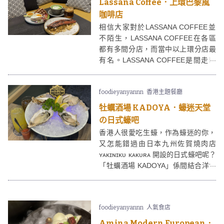
Lassana Coffee．上環巴黎風
咖啡店
相信大家對於LASSANA COFFEE並
不陌生，LASSANA COFFEE在各區
都有多間分店，而當中以上環分店最
有名。LASSANA COFFEE是間走巴
黎風的黑白裝潢咖啡店，常常在IG平
台上曝光，大量年輕人會去打卡拍
foodieyanyannn
香港主題餐廳
照。本來以為LASSANA COFFEE熱
潮已過，但下午時份到訪依然有好多
牡蠣酒場 KADOYA．蠔迷天堂
客人呢～
の日式蠔吧
香港人很愛吃生蠔，作為蠔迷的你，
又怎能錯過由日本九州佐賀燒肉店
ʏᴀᴋɪɴɪᴋᴜ ᴋᴀᴋᴜʀᴀ 開設的日式蠔吧呢？
「牡蠣酒場 KADOYA」係間結合洋食
屋和酒場的餐廳。每日由專人在日本
搜羅新鮮牡蠣到港，亦請來日藉主廚
末永陽一先生擔任主廚，所以我好期
foodieyanyannn
人氣食店
待「牡蠣酒場 KADOYA」今晚的料
理！
Amina Modern European．