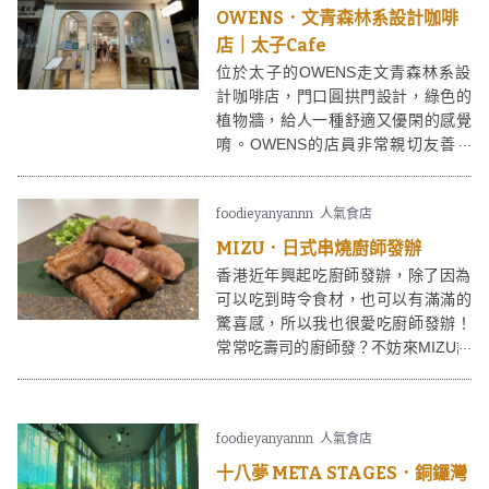
OWENS．文青森林系設計咖啡
店｜太子Cafe
位於太子的OWENS走文青森林系設
計咖啡店，門口圓拱門設計，綠色的
植物牆，給人一種舒適又優閑的感覺
唷。OWENS的店員非常親切友善，
是帶有滿滿人情味的小店，值得支
持！
foodieyanyannn
人氣食店
MIZU．日式串燒廚師發辦
香港近年興起吃廚師發辦，除了因為
可以吃到時令食材，也可以有滿滿的
驚喜感，所以我也很愛吃廚師發辦！
常常吃壽司的廚師發？不妨來MIZU試
試串燒版的廚師發辦！位於佐敦的
MIZU是間主打日式串燒的餐廳，除了
有廚師和牛/串燒發辦，還同時提供手
foodieyanyannn
人氣食店
工咖啡和玩味十足的調酒飲品。
十八夢 META STAGES．銅鑼灣