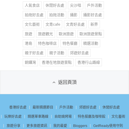
人氣食店
休閒好去處
尖沙咀
戶外活動
拍拖好去處
拍拖活動
攝影
攝影好去處
文化藝術
文青cafe
文青好去處
新界
旅遊
旅遊觀光
歐洲旅遊
歐洲旅遊景點
港島
特色咖啡店
特色餐廳
精選活動
親子好去處
親子活動
郊遊好去處
銅鑼灣
香港在地旅遊景點
香港行山路線
返回頁頂
香港好去處
最新精選節目
戶外活動
郊遊好去處
休閒好去處
玩樂好去處
精選單車路線
自助燒烤場
特色餐廳及咖啡館
文化藝術
旅遊分享
更多旅遊資訊
我的最愛
Bloggers
GetReady使用守則