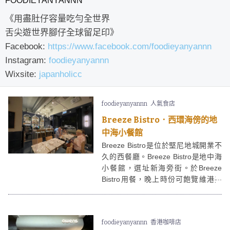
FOODIEYANYANNN
《用盡肚仔容量吃勻全世界
舌尖遊世界腳仔全球留足印》
Facebook:
https://www.facebook.com/foodieyanyannn
Instagram:
foodieyanyannn
Wixsite:
japanholicc
foodieyanyannn
人氣食店
Breeze Bistro．西環海傍的地
中海小餐館
Breeze Bistro是位於堅尼地城開業不
久的西餐廳。Breeze Bistro是地中海
小餐館，選址新海旁街。於Breeze
Bistro用餐，晚上時份可飽覽維港美
景。Breeze Bistro菜式主打地中海
菜，還同時融合意大利、西班牙、葡
萄牙、希臘等多國美食。
foodieyanyannn
香港咖啡店