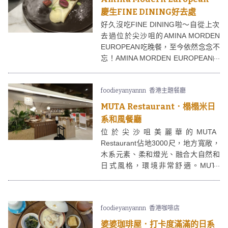
慶生FINE DINING好去處
好久沒吃FINE DINING啦～自從上次
去過位於尖沙咀的AMINA MORDEN
EUROPEAN吃晚餐，至今依然念念不
忘！AMINA MORDEN EUROPEAN的
食物造型、賣相和味道都令人滿意，
完美演繹FINE DINING的精髓！
foodieyanyannn
香港主題餐廳
AMINA MORDEN EUROPEAN由兩位
曾仼職酒店的資深大廚的出馬，食物
MUTA Restaurant．榻榻米日
質素保證有驚喜呀。是次再訪，試了
系和風餐廳
廚師最新設計的6道菜菜單。
位於尖沙咀美麗華的MUTA
Restaurant佔地3000尺，地方寬敞，
木系元素、柔和燈光、融合大自然和
日式風格，環境非常舒適。MUTA
Restaurant的最大特色是擁有榻榻米
座位，加上主打和式洋食料理，不論
環境、食物都非常適合打卡！
foodieyanyannn
香港咖啡店
婆婆珈琲屋．打卡度滿滿的日系