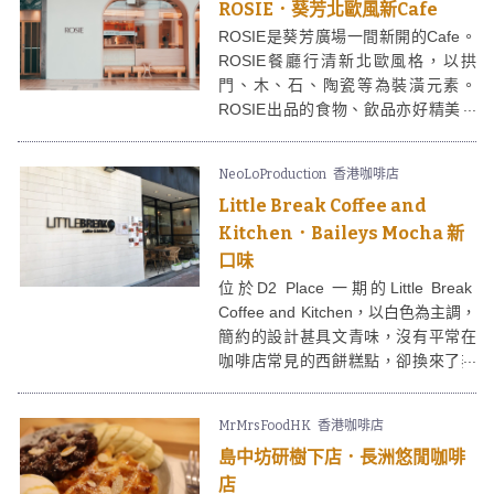
ROSIE．葵芳北歐風新Cafe
ROSIE是葵芳廣場一間新開的Cafe。
ROSIE餐廳行清新北歐風格，以拱
門、木、石、陶瓷等為裝潢元素。
ROSIE出品的食物、飲品亦好精美，
打卡十分一流！
NeoLoProduction
香港咖啡店
Little Break Coffee and
Kitchen．Baileys Mocha 新
口味
位於D2 Place 一期的Little Break
Coffee and Kitchen，以白色為主調，
簡約的設計甚具文青味，沒有平常在
咖啡店常見的西餅糕點，卻換來了非
常有特色的Baileys Mocha，味道好得
令人喜出望外～
MrMrsFoodHK
香港咖啡店
島中坊研樹下店．長洲悠閒咖啡
店