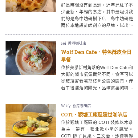
好長時間沒有到長洲，近年進駐了不
少全新、年輕的食店，其中最吸引我
們的是島中坊研樹下店。島中坊研是
兩位本地設計師創立的品牌，以出售
自家設計的產品例如布袋而為人所
知。 島中坊研最近開設樹下店，供應
Fei
香港咖啡店
輕食、甜點、自家製的飲料，價格親
Wolf Den Cafe．特色酥皮全日
民，出品有誠意，使我們多一個理由
襯假日來一趟長洲。
早餐
位於美孚新村角落的Wolf Den Cafe和
大街的鬧市氣氛截然不同，食客可以
從玻璃窗看著荔枝角公園的園景，伴
著午後灑落的陽光，品嚐這裏的特色
全日早餐。 Wolf Den Cafe 的招牌狼
穴英式早餐擺盤精緻，怕全日早餐份
Wolfy
香港咖啡店
量太多，更有精品早餐以及快餐可供
COTI．觀塘工廠區隱世咖啡店
選擇，尤其酥皮做得十分出色，牛油
味香濃而不膩，同樣打卡able！
位於觀塘工廠區的 COTI 裝修以木系
為主，帶有一種北歐小屋的感覺。
COTI 除了貝果、三文治、沙律等輕