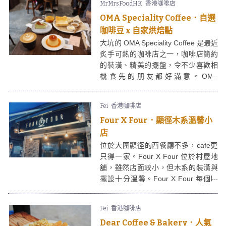
MrMrsFoodHK
香港咖啡店
OMA Speciality Coffee．自選
咖啡豆 x 自家烘焙點
大坑的 OMA Speciality Coffee 是最近
炙手可熱的咖啡店之一，咖啡店簡約
的裝潢、精美的擺盤，令不少喜歡相
機食先的朋友都好滿意。OMA
Speciality Coffee 店內的麵包、甜品
及果仁醬是自家製作，很有誠意，餐
Fei
香港咖啡店
牌中的新奧爾良烤卡疆雞腿深受歡
Four X Four．顯徑木系溫馨小
迎。咖啡同樣是 OMA Speciality
Coffee 的主打，客人可以自選咖啡豆
店
及沖製方法例如虹吸、機沖、冰滴
位於大圍顯徑的西餐廳不多，cafe更
等。
只得一家。Four X Four 位於村屋地
舖，雖然店面較小，但木系的裝潢與
擺設十分溫馨。Four X Four 每個時
段都有不同menu，餐點不時都會轉
變，選擇足夠滿足不同喜好的人士！
Fei
香港咖啡店
Dear Coffee & Bakery．人氣