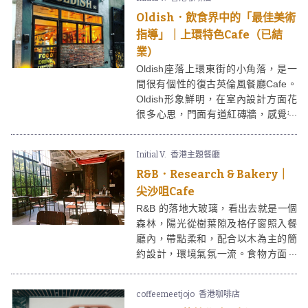
Oldish．飲食界中的「最佳美術
指導」｜上環特色Cafe（已結
業）
Oldish座落上環東街的小角落，是一
間很有個性的復古英倫風餐廳Cafe。
Oldish形象鮮明，在室內設計方面花
很多心思，門面有道紅磚牆，感覺很
raw，坐在Oldish門口的長櫈，不用擺
pose也形成一張完美的圖畫，飲食界
Initial V.
香港主題餐廳
中的「最佳美術指導獎」非佢莫屬。
R&B．Research & Bakery｜
尖沙咀Cafe
R&B 的落地大玻璃，看出去就是一個
森林，陽光從樹葉隙及格仔窗照入餐
廳內，帶點柔和，配合以木為主的簡
約設計，環境氣氛一流。食物方面，
必試R&B的芝士燒粟米。
coffeemeetjojo
香港咖啡店