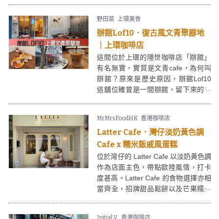
人來人往，視野比較廣闊。Bench
Cafe 供應主食例如意粉、全日早餐；
野田苗
上環美食
甜品有布丁、荷蘭鬆餅等，甚具打卡
辦館Lof10．復古風文青聚腳地
元素，開業以來都不時見到人龍，有
興趣可以致電查詢或者預約訂座呢。
｜上環咖啡店
這間位於上環的隱世咖啡店「辦館」
有名無實，實質是文青cafe，為何叫
辦館？原來是歷史原因，辦館Lof10
這舖位確曾是一間辦館，留下來的古
老鐵閘就是最好的證明，現在卻成為
辦館 Lof10的亮點。「LOF10」其實
MrMrsFoodHK
香港咖啡店
是「Love Often」的縮寫，文青藝術
Latter Cafe．灣仔淡奶黃色調
人同街坊在這兒歎杯咖啡，談天說
地，又過了半天。
Cafe x 糯米飯戚風蛋糕
位於灣仔的 Latter Cafe 以淡奶黃色調
作為店面主色，帶點歐陸風情，打卡
度甚高。Latter Cafe 的食物選擇亦相
當齊全，招牌甜品鬆餅以及芒果糯米
飯戚風都很受歡迎。
Initial V.
香港咖啡店