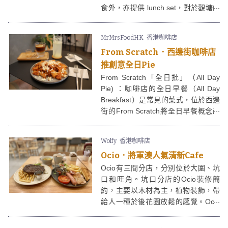
食外，亦提供 lunch set，對於觀塘的
打工仔來說 COTI 絕對是一個不錯的
選擇。
MrMrsFoodHK
香港咖啡店
From Scratch．西邊街咖啡店
推創意全日Pie
From Scratch「全日批」（All Day
Pie) ：咖啡店的全日早餐（All Day
Breakfast）是常見的菜式，位於西邊
街的From Scratch將全日早餐概念改
造出「全日批」（All Day Pie），小
小一個批更適合女士的胃，創意得來
Wolfy
香港咖啡店
帶有新鮮感，且都是即叫即製，熱辣
Ocio．將軍澳人氣清新Cafe
辣之餘，夠曬酥脆！From Scratch供
應的意粉、批類、甜品，盡可能都是
Ocio有三間分店，分別位於大圍、坑
自家製，客人可以吃得出誠意；店員
口和旺角。坑口分店的Ocio裝修簡
親切，難怪深獲好評！
約，主要以木材為主，植物裝飾，帶
給人一種於後花園放鬆的感覺。Ocio
除了主食外，亦提供不少甜品，選擇
豐富。