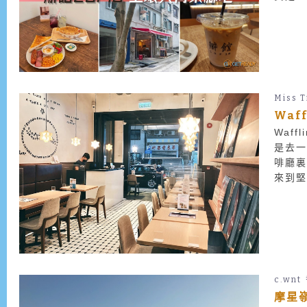
說地，
Miss T
Waf
Waf
是去
啡廳
來到堅尼
思義是
c.wnt
摩星