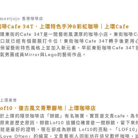
emeetjojo
香港咖啡店
啡Cafe 34T．上環特色手沖&彩虹咖啡｜上環Cafe
環東街的Cafe 34T是一間藝術風濃厚的咖啡小店。東街咖啡Ca
門口就已經有個靚靚打卡位！東街咖啡Cafe 34T轉手後更用
保留藝術特色風格上並加入新元素。早前東街咖啡Cafe 34T
氣男團成員Mirror與Lego的藝術作品。
上環美食
Lof10．復古風文青聚腳地｜上環咖啡店
於上環的隱世咖啡店「辦館」有名無實，實質是文青cafe，為
原來是歷史原因，辦館Lof10 這舖位確曾是一間辦館，留下來
就是最好的證明，現在卻成為辦館 Lof10的亮點。「LOF10
Love Often」的縮寫，文青藝術人同街坊在這兒歎杯咖啡，