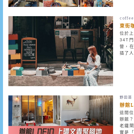
coffe
東街咖
位於上
34T
營，在
插了人
野田苗
辦館
這間位
辦館？
老鐵閘
實是「