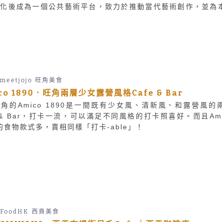
活化後成為一個公共藝術平台，致力於推動當代藝術創作，並為
和社區提供互動與交流的機會。
emeetjojo
旺角美食
co 1890．旺角兩層少女露營風格Cafe & Bar
角的Amico 1890是一間既有少女風、清新風、和露營風的
e & Bar，打卡一流，可以滿足不同風格的打卡照喜好。而且Ami
0的食物款式多，賣相同樣「打卡-able」！
FoodHK
西貢美食