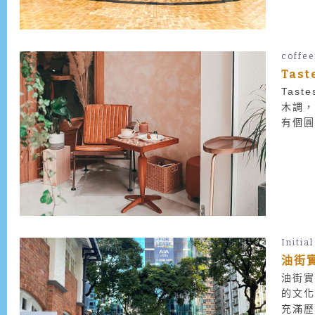
coffe
Tas
Tas
木調，
有個圓
Initial
油街實
油街實
的文化
充滿