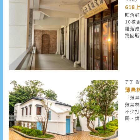
61
旺角好
10棟
繼落
找回戰
了了
香
薄鳧
「薄
薄鳧
不少
團、烘