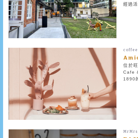
經過
藝術家
coffe
Ami
位於旺
Caf
189
MrMrs