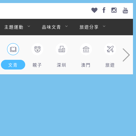
主題運動
品味文青
旅遊分享
文青
親子
深圳
澳門
旅遊