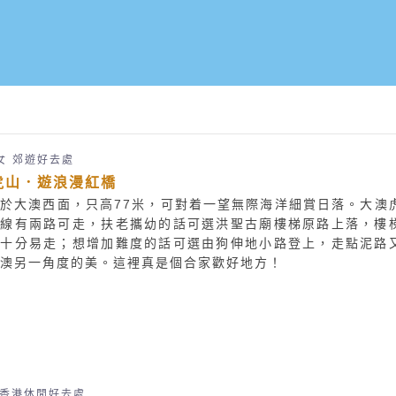
女
郊遊好去處
虎山．遊浪漫紅橋
於大澳西面，只高77米，可對着一望無際海洋細賞日落。大澳
路線有兩路可走，扶老攜幼的話可選洪聖古廟樓梯原路上落，樓
好十分易走；想增加難度的話可選由狗伸地小路登上，走點泥路
澳另一角度的美。這裡真是個合家歡好地方！
香港休閒好去處