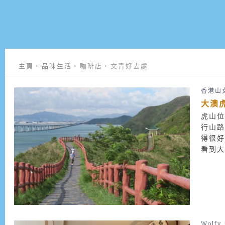
主頁
品味生活
咖啡店
文青好去處
香港山
大澳
虎山位
行山
得很
看到大
Wolfy