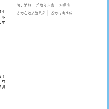
親子活動
郊遊好去處
銅鑼灣
當中
香港在地旅遊景點
香港行山路線
年相
市中
啦！
，有
導賞