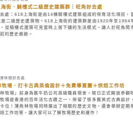
8上海街．騎樓式二級歴史建築群｜旺角好去處
去處：618上海街是由14棟騎樓式建築組成的保育活化項目，
更是二級歴史建築物。618上海街的建築群是由1920年至1964
成，從騎樓式建築可見當時上居下鋪的生活模式，讓人於旺角鬧
前的歷史痕跡。
港休閒好去處
林牧場．打卡古典英倫設計＋免費導賞團＋烘焙工作坊
鳧林牧場」前身為舊牛奶公司高級職員宿舍，現已正式開放參觀
林牧場是香港的百年活化古蹟之一，保留了很多舊英式古典設計
打卡位！薄鳧林牧場同時展出了相關的歷史文物，還會舉辦定期
焙工作坊等，讓大家可以了解牧場歷史和運作！