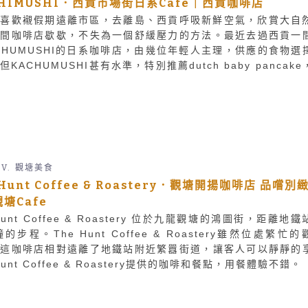
HIMUSHI．西貢市場街日系Cafe｜西貢咖啡店
人喜歡襯假期遠離市區，去離島、西貢呼吸新鮮空氣，欣賞大自
找間咖啡店歇歇，不失為一個舒緩壓力的方法。最近去過西貢一
CHUMUSHI的日系咖啡店，由幾位年輕人主理，供應的食物選
但KACHUMUSHI甚有水準，特別推薦dutch baby pancake
啊。
 V.
觀塘美食
 Hunt Coffee & Roastery．觀塘開揚咖啡店 品嚐別
塘Cafe
Hunt Coffee & Roastery 位於九龍觀塘的鴻圖街，距離地
鐘的步程。The Hunt Coffee & Roastery雖然位處繁忙的
但這咖啡店相對遠離了地鐵站附近繁囂街道，讓客人可以靜靜的
Hunt Coffee & Roastery提供的咖啡和餐點，用餐體驗不錯。