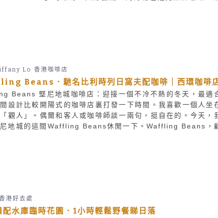
又過了半天。
iffany Lo
香港咖啡店
fling Beans．馳名比利時列日窩夫配咖啡｜西環咖啡
fling Beans 堅尼地城咖啡店：迎接一個不冷不熱的冬天，最適
一間設計比較開陽式的咖啡店裏打發一下時間。我喜歡一個人坐
裏「觀人」。偶爾和客人或咖啡師談一兩句，挺自在的。今天，
地城的這間Waffling Beans休閒一下。Waffling Beans
一間主打窩夫和咖啡的咖啡店。
香港好去處
嶺配水庫臨時花園．1小時輕鬆野餐睇日落