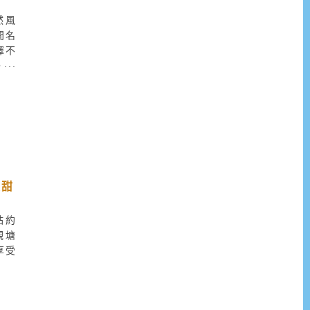
然風
間名
擇不
，值
緻甜
鐵站約
觀塘
享受