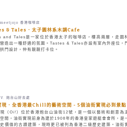
emeetjojo
香港咖啡店
tes & Tales．太子園林系木調Cafe
tes and Tales是一家位於香港太子的咖啡店，樓高兩層，走園
營造出一種舒適的氛圍。Tastes & Tales亦設有室內外座位，
拱門設計，仲有靚靚打卡位。
 V.
炮台山好去處
現．全香港最Chill的藝術空間 - 5個油街實現必到景點
現（Oi!）位於香港炮台山油街12號，是一個以藝術和創意為
空間，油街實現前身為建於1908年的香港皇家遊艇會會所，是
歷史價值的古蹟建築，現時更已被列為香港二級歷史建築。油街