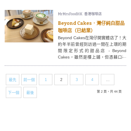
方在於其前身便是針車行，因此店內
都保留了一些昔日的古董、衣車，別
MrMrsFoodHK
香港咖啡店
有一番風味。
Beyond Cakes．灣仔純白甜品
咖啡店（已結業）
Beyond Cakes在灣仔開實體店了！大
約年半前曾經到訪過一間在上環的期
間限定形式的甜品店 - Beyond
Cakes，雖然是樓上鋪，但憑藉口碑
廣受喜愛，現址在灣仔廈門街重開的
Beyond Cakes 店面面積更大，供應
咖啡、甜品，有興趣的朋友要
最先
前一個
1
2
3
4
…
bookmark呢。
第 2 頁，共 44 頁
下一個
最後