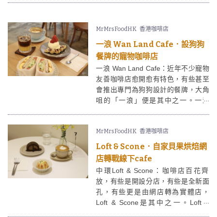
塘一間預約制的小茶室，面積不大，
是工廈裡面一個小小空間。infiniTEA
MrMrsFoodHK
香港咖啡店
的店主希望藉此空間提供蓋碗茶藝體
驗，茶室同時供應少量茶點、蛋糕，
一浪 Wan Land Cafe．設狗狗
有興趣的朋友不妨預約吧。
餐牌的寵物咖啡店
一浪 Wan Land Cafe：近年不少寵物
友善咖啡店愈開愈有特色，有些甚至
會推出專門為狗狗設計的餐牌，大角
咀的「一浪」便是其中之一。一浪
Wan Land Cafe由裝潢到餐牌設計，
食物名稱等都很有台灣早餐店的感
MrMrsFoodHK
香港咖啡店
覺，台式三文治材料豐富，亦有供應
croffle；店家更細心地設有狗狗餐
Loft & Scone．自家貝果烘焙網
牌，提供無添加的狗狗鮮食。
店轉戰線下cafe
中環Loft & Scone：咖啡店百花齊
放，有些是開設分店，有些是全新面
孔，有些更是由網店轉為實體店，
Loft & Scone是其中之一。Loft &
Scone在經營網店時期的貝果、司康