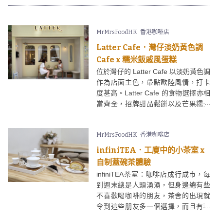
近又有不少上班族，所以很快成為大
家grab and go之選。Posh Coffee
Club只用自家烘焙的單品咖啡豆，另
MrMrsFoodHK
香港咖啡店
外供應輕食例如貝果、蛋糕等，當中
會不時與本地甜品店合作推出期間限
Latter Cafe．灣仔淡奶黃色調
定甜品，例如近期便有由人氣網店
Cafe x 糯米飯戚風蛋糕
「月舍」製成的玫瑰紅茶戚風蛋糕！
位於灣仔的 Latter Cafe 以淡奶黃色調
作為店面主色，帶點歐陸風情，打卡
度甚高。Latter Cafe 的食物選擇亦相
當齊全，招牌甜品鬆餅以及芒果糯米
飯戚風都很受歡迎。
MrMrsFoodHK
香港咖啡店
infiniTEA．工廈中的小茶室 x
自制蓋碗茶體驗
infiniTEA茶室：咖啡店成行成市，每
到週末總是人頭湧湧，但身邊總有些
不喜歡喝咖啡的朋友，茶舍的出現就
令到這些朋友多一個選擇，而且有種
真正放慢腳步的感覺。infiniTEA 是觀