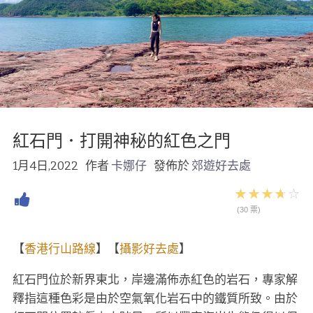
紅石門．打開神秘的紅色之門
1月4日,2022
作者
卡娜仔
發佈於
郊遊好去處
(30 票)
【
香港行山路線
】【
攝影好去處
】
紅石門位於新界東北，岸邊滿佈赤紅色的岩石，專家解
釋指這種色彩是由於空氣氧化岩石中的鐵質所致。由於