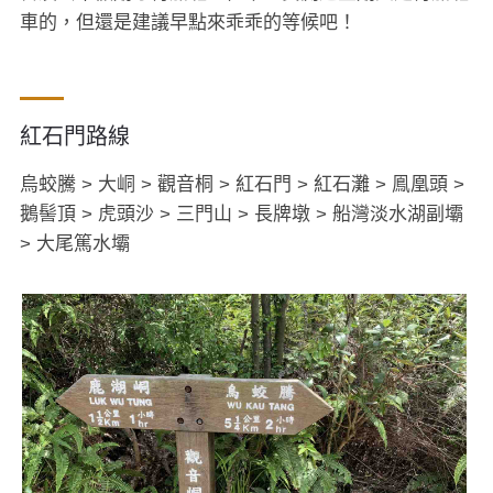
車的，但還是建議早點來乖乖的等候吧！
紅石門路線
烏蛟騰 > 大峒 > 觀音桐 > 紅石門 > 紅石灘 > 鳯凰頭 >
鵝髻頂 > 虎頭沙 > 三門山 > 長牌墩 > 船灣淡水湖副壩
> 大尾篤水壩