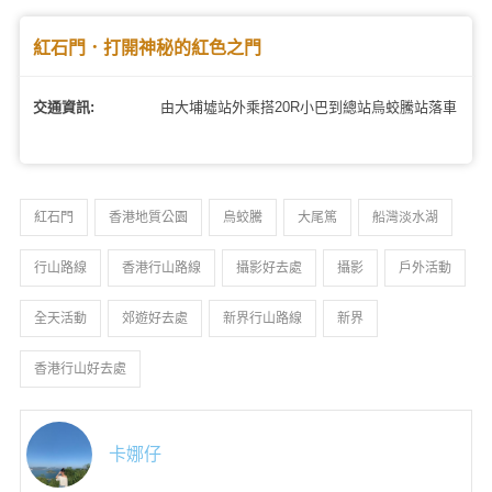
紅石門．打開神秘的紅色之門
交通資訊:
由大埔墟站外乘搭20R小巴到總站烏蛟騰站落車
紅石門
香港地質公園
烏蛟騰
大尾篤
船灣淡水湖
行山路線
香港行山路線
攝影好去處
攝影
戶外活動
全天活動
郊遊好去處
新界行山路線
新界
香港行山好去處
卡娜仔