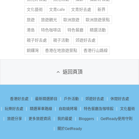
文化藝術
文青cafe
文青好去處
新界
旅遊
旅遊觀光
歐洲旅遊
歐洲旅遊景點
港島
特色咖啡店
特色餐廳
精選活動
親子好去處
親子活動
郊遊好去處
銅鑼灣
香港在地旅遊景點
香港行山路線
返回頁頂
香港好去處
最新精選節目
戶外活動
郊遊好去處
休閒好去處
玩樂好去處
精選單車路線
自助燒烤場
特色餐廳及咖啡館
文化藝術
旅遊分享
更多旅遊資訊
我的最愛
Bloggers
GetReady使用守則
關於GetReady