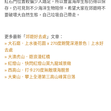
紅石門位置較偏少人踏足，所以豐富海岸生態仍得以保
存，仍可見到不少海洋生物陪伴。希望大家在郊遊時不
要破壞大自然生態，自己垃圾自己帶走。
更多最新「
郊遊好去處
」文章：
» 大石磨．上水後花園 x 270度飽覽深港景色｜上水好
去處
» 大澳虎山．遊浪漫紅橋
» 紅燈山．快閃紅燈山賞九龍城景緻
» 西高山．打卡270度無敵環海靚景
» 大東山．攀上全港第三高山峰賞日落