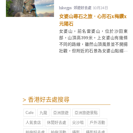
hikegps
郊遊好去處
10月24日
女婆山尋石之旅．心形石x梅鑽x
元陽石
女婆山，前名雷婆山，位於沙田東
部，山頂高399米。上女婆山有幾條
不同的路線，雖然山頂風景並不開揚
壯觀，但附近的石景為女婆山點綴不
少。這一篇主要為大家追尋「心形
石」、「三兄弟石」、「豆腐石」、
「梅鑽」和「元陽石」，其他石如
「豪豬石」、「老鼠石」等都可以在
附近找到。此路線部分路段崎嶇難
行，不適宜新手。
> 香港好去處搜尋
Cafe
九龍
亞洲旅遊
亞洲旅遊景點
人氣食店
休閒好去處
尖沙咀
戶外活動
拍拖好去處
拍拖活動
攝影
攝影好去處