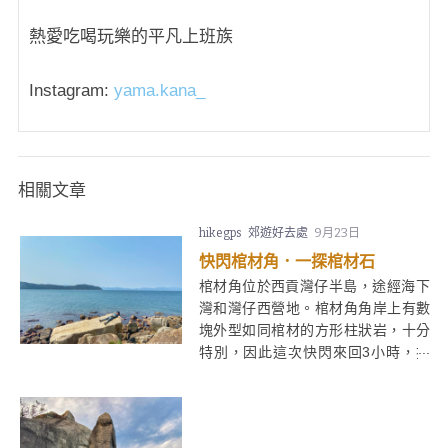
熱愛吃喝玩樂的平凡上班族
Instagram:
yama.kana_
相關文章
hikegps
郊遊好去處
9月23日
快閃棺材角．一探棺材石
棺材角位於西貢灣仔半島，途經海下
灣和灣仔西營地。棺材角角岸上有數
塊外型如同棺材的方形柱狀岩，十分
特別，因此這次快閃來回3小時，探
探棺材石。因部分路段稍為茂密或難
辨，建議有經驗人士帶領。