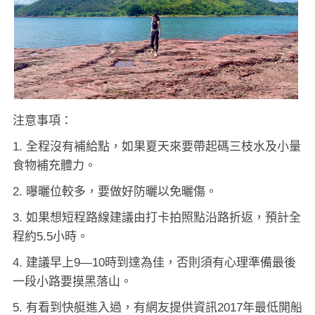
注意事項：
1. 全程沒有補給點，如果夏天來要帶起碼三枝水及小量
食物補充體力。
2. 曝曬位較多，要做好防曬以免曬傷。
3. 如果想短程路線建議由打卡拍照點沿路折返，預計全
程約5.5小時。
4. 建議早上9—10時到達為佳，否則須有心理準備最後
一段小路要摸黑落山。
5. 有看到快艇進入過，有網友提供資訊2017年最低開船