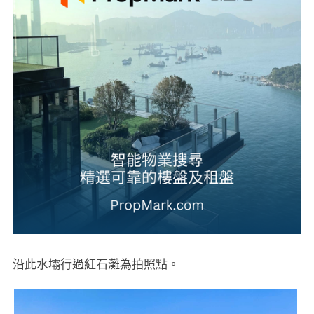
沿此水壩行過紅石灘為拍照點。