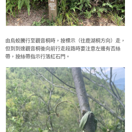
由烏蛟騰行至觀音桐時，按標示（往鹿湖桐方向）走，
但到到達觀音桐後向前行走段路時要注意左邊有否絲
帶，按絲帶指示行落紅石門。