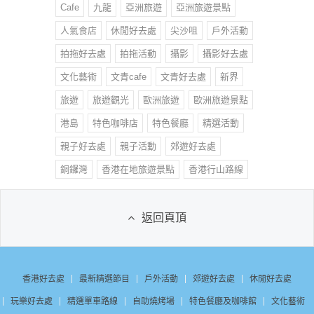
Cafe
九龍
亞洲旅遊
亞洲旅遊景點
人氣食店
休閒好去處
尖沙咀
戶外活動
拍拖好去處
拍拖活動
攝影
攝影好去處
文化藝術
文青cafe
文青好去處
新界
旅遊
旅遊觀光
歐洲旅遊
歐洲旅遊景點
港島
特色咖啡店
特色餐廳
精選活動
親子好去處
親子活動
郊遊好去處
銅鑼灣
香港在地旅遊景點
香港行山路線
返回頁頂
香港好去處
最新精選節目
戶外活動
郊遊好去處
休閒好去處
玩樂好去處
精選單車路線
自助燒烤場
特色餐廳及咖啡館
文化藝術