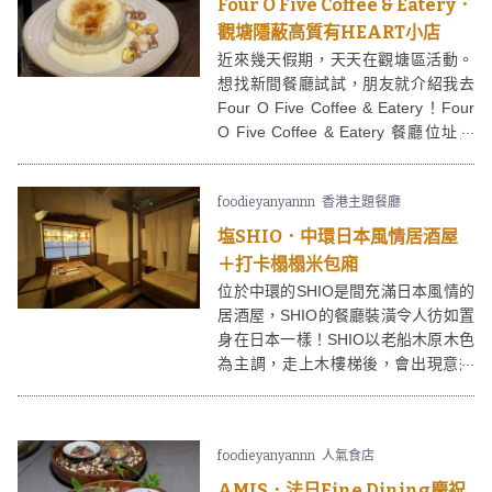
Four O Five Coffee & Eatery．
觀塘隱蔽高質有HEART小店
近來幾天假期，天天在觀塘區活動。
想找新間餐廳試試，朋友就介紹我去
Four O Five Coffee & Eatery！Four
O Five Coffee & Eatery 餐廳位址比
想像中更隱蔽，但也不算難找。Four
O Five Coffee & Eatery 地方比想像
foodieyanyannn
香港主題餐廳
中寬敞，而且有不少沙發位，坐得好
舒服～FOUR o FIVE COFFEE &
塩SHIO．中環日本風情居酒屋
EATERY 的食物選擇多，有意大利
＋打卡榻榻米包廂
飯、意大利麵和各種甜品，服務又親
位於中環的SHIO是間充滿日本風情的
切友善，下次一定會再光顧！
居酒屋，SHIO的餐廳裝潢令人彷如置
身在日本一樣！SHIO以老船木原木色
為主調，走上木樓梯後，會出現意想
不到的居酒屋埸景。SHIO還設有數個
榻榻米包廂，很難忍住不打卡呢～
foodieyanyannn
人氣食店
AMIS．法日Fine Dining慶祝