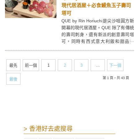
現代居酒屋＋必食鰻魚玉子壽司
塔可
QUE by Rin Horiuchi是尖沙咀圓方新
開幕的現代居酒屋。QUE 除了有傳統
的壽司刺身，還有新派的創意壽司塔
可，同時有西式意大利飯和甜品蛋
糕，一次過滿足多個胃口！
最先
前一個
1
2
3
…
下一個
第 1 頁，共 43 頁
最後
> 香港好去處搜尋