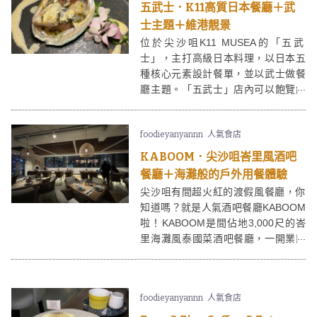
五武士．K11高質日本餐廳＋武
士主題＋維港靚景
位於尖沙咀K11 MUSEA的「五武
士」，主打高級日本料理，以日本五
種核心元素設計餐單，並以武士做餐
廳主題。「五武士」店內可以飽覽維
港美景，與親朋好友慶祝和慶生最適
合不過！
foodieyanyannn
人氣食店
KABOOM．尖沙咀峇里風酒吧
餐廳＋海灘般的戶外用餐體驗
尖沙咀有間超火紅的渡假風餐廳，你
知道嗎？就是人氣酒吧餐廳KABOOM
啦！KABOOM是間佔地3,000尺的峇
里海灘風泰國菜酒吧餐廳，一開業即
成為年輕人的打卡熱點，皆因
KABOOM以能飽覽維港景色的室外花
園聞名，室外用餐區裝潢得像國外海
foodieyanyannn
人氣食店
灘一樣！