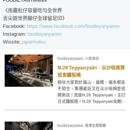
FOODIEYANYANNN
《用盡肚仔容量吃勻全世界
舌尖遊世界腳仔全球留足印》
Facebook:
https://www.facebook.com/foodieyanyannn
Instagram:
foodieyanyannn
Wixsite:
japanholicc
foodieyanyannn
人氣食店
N.28 Teppanyaki．尖沙咀高質
抵食鐵板燒
相信大家對於嵐山、嵐橋、嵐本都並
不陌生，集團最近又在尖沙咀棉登徑
開新店！就是N.28 Teppanyaki，主打
日式鐵板燒！N.28 Teppanyaki全數選
用日本空運直送食材，例如日本金賞
米沢和牛、日本蝦夷鮑魚等。N.28
Teppanyaki的重點是，最便的午市套
foodieyanyannn
香港主題餐廳
餐只需$188起！