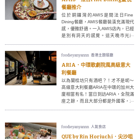
餐廳推介
位於銅鑼灣的AMIS是間法日Fine
Dining餐廳，AMIS餐廳裝潢充滿現代
感，優雅舒適。一入AMIS店內，已經
是別有洞天的感覺。這天晚市光顧
AMIS，提供TASTING MENU，7道菜
每位$1180，9道菜則每位$1480，份
foodieyanyannn
香港主題餐廳
量相當夠。 點選9道菜的客人，更會
獲贈一客隱藏菜式！
ARIA．中環歌劇院風高級意大
利餐廳
以為蘭桂坊只有酒吧？！才不是呢～
高級意大利餐廳ARIA在中環的加州大
廈相當有名！當日到訪ARIA，全院滿
座之餘，而且大部分都是外國客，忽
然有種去了國外旅遊的感覺！ARIA餐
廳地方寬敞，走歐洲歌劇院設計，華
氣又有氣派。在ARIA食意大利菜，還
foodieyanyannn
人氣食店
可以飽覽中環美景和維港景觀，處處
都是打卡位！
QUE by Rin Horiuchi．尖沙咀