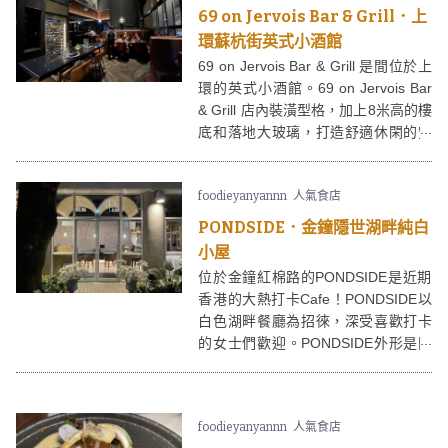
69 on Jervois Bar & Grill．上
環蘇杭街英式小酒館
69 on Jervois Bar & Grill 是間位於上
環的英式小酒館。69 on Jervois Bar
& Grill 店內裝潢型格，加上8米高的樓
底和落地大玻璃，打造舒適休閑的空
間感，打卡一流！
foodieyanyannn
人氣食店
PONDSIDE．金鐘隱世湖畔純白
小屋
位於金鐘紅棉路的PONDSIDE是近期
香港的大熱打卡Cafe！PONDSIDE以
白色湖畔餐廳為招徠，深受喜歡打卡
的女士們歡迎。PONDSIDE外形是間
獨立式的純白玻璃小屋，環境清幽，
鳥語花香，加上湖畔園景，令人有置
身在外國的feel。
foodieyanyannn
人氣食店