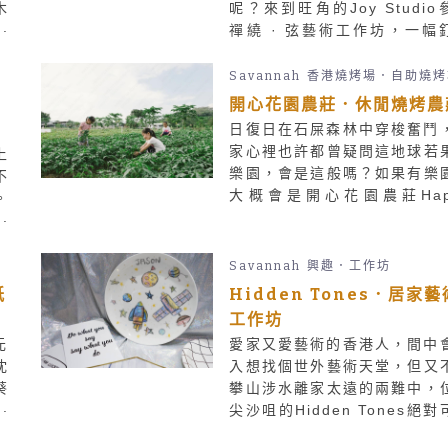
木
呢？來到旺角的Joy Studio
同學們上網比價！
手
禪繞 · 弦藝術工作坊，一幅
讓
畫就可以在你手上誕生。當木
你
和、釘的剛硬、線的纏綿相遇
Savannah
香港燒烤場．自助燒烤
寸之間，以木託之，釘為筋骨
的
開心花園農莊．休閒燒烤農
作經緯，你可以用疏密和顏色
日復日在石屎森林中穿梭奮鬥
建形態萬千的藝術世界。
家心裡也許都曾疑問這地球若
上
樂園，會是這般嗎？如果有樂
不
大概會是開心花園農莊Hap
。
Garden Farm的模樣吧。開
指
園農莊這裡無人摘去鮮花，卻
、
在一片綠油油中收割果瓜，
牛
Savannah
興趣．工作坊
羊、餵餵龜，隨後與親朋一起
集
紙
Hidden Tones．居家藝
大快朵頤。
工作坊
元
愛家又愛藝術的香港人，間中
沈
入想找個世外藝術天堂，但又
葵
攀山涉水離家太遠的兩難中，
作
尖沙咀的Hidden Tones絕對
盒
使這個煩惱迎刃而解！Hidd