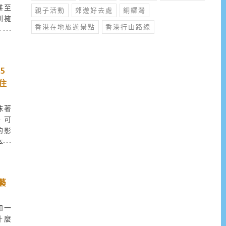
甚至
親子活動
郊遊好去處
銅鑼灣
到擁
香港在地旅遊景點
香港行山路線
、美
遊。
民宿
比較
5
教你
住
抹著
，可
的影
本！
塔、
採買
啖韓
弦藝
忘了
推薦
和一
韓國
什麼
再和