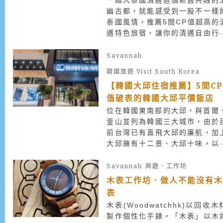
一踏入泰國清邁這個新舊共融的
幽古都，就能感受到一股不一樣
泰國風情，推薦5間CP值超高的
邁特色旅宿，讓你的清邁自由行
有品味！清邁既古又新，保存了
城傳統，也巧妙地融入了外來
Savannah
化，在這股難得的環境氛圍中，
韓國旅遊 Visit South Korea
地開始興起不少特色飯店與文創
【韓國大邱住宿推薦】5間C
品旅店的流行，受到許多海外旅
值破表的韓國大邱平價飯店
的喜愛。原本物價就已經低廉的
國清邁，現在於住宿方面，更是
位在韓國東南部的大邱，與首爾
感與CP值兼具，趕緊把以下這5
釜山並列為韓國三大城市，由於
CP值超高的清邁特色旅宿加入
前台灣已有直飛大邱的廉航，加
你的最愛中！
大邱擁有十二景、大邱十味，以
不少文化遺產和慶典活動，讓大
這個宋慧喬的故鄉，開始受到台
Savannah
興趣．工作坊
旅客的注意！出發前往純樸的大
木表工作坊．做人不能沒有
前，一起來看看5間CP值破表的
表
國大邱平價飯店！
木表(Woodwatchhk)以回收木
製作個性化手錶。「木表」以木