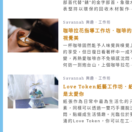
部首代替"錶"的金字部首，象徵
表堅持以環保的回收木材製作
錶。現在木表更開始舉辦工作坊
多些人了解和親手製作一隻屬於
Savannah
興趣．工作坊
的獨特「木表」。
咖啡拉花指導工作坊．咖啡
視覺美
一杯咖啡固然能予人味覺與嗅覺
的享受，但日復日看著杯中一成
變，再熱愛咖啡亦不免頓感沈悶
何妨一到炮台山，上個咖啡拉花
導工作坊，學會控制鮮奶的溫度
奶壺的高低及晃動幅度，徒手在
Savannah
興趣．工作坊
奶咖啡上拉出圖案，讓一杯咖啡
Love Token紙藝工作坊．
視覺和味覺於一身。
是太愛你
紙張作為日常中最為生活化的
素，同樣可以透過一雙巧手擺脫
悶，點綴成生活情趣。光臨位於
涌的Love Token，你可以在工
坊中紙上談心，從最經典的爆炸