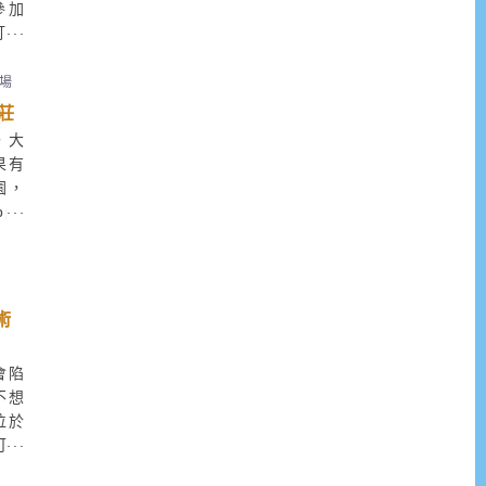
參加
釘線
的溫
在方
場
，線
莊
，構
，大
果有
園，
py
心花
可以
摸摸
燒烤
術
會陷
不想
位於
可以
en