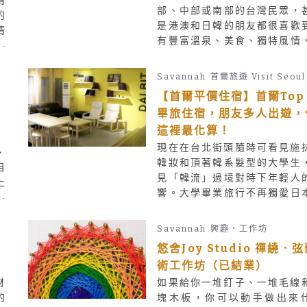
清
部、中部或南部的台灣民眾，
的
是港澳和日韓的朋友都很喜歡
清
有豐富溫泉、美食、獨特風情
更
景秘境、交通又方便的宜蘭旅
古
近幾年來充滿創意特色的宜蘭
文
Savannah
首爾旅遊 Visit Seoul
也越來越多，不知挑哪裡住
當
【首爾平價住宿】首爾Top 
好，這一篇親子宜蘭必住民宿
精
畢旅住宿，朋友多人出遊，
怎麼選！
P
客
這裡最化算！
泰
現在在台北街頭隨時可看見施
質
、
韓妝和頂著韓系髮型的大學生
間
目
見「韓流」過境對時下年輕人
到
上
響。大學畢業旅行不再獨愛日
及
韓國畢旅大玩特玩南山N首爾
邱
韓屋村、弘大、明洞，再盡情
灣
Savannah
興趣．工作坊
韓妝小物、韓系服飾，同時大
邱
木
悠舍Joy Studio 禪繞．
國在地料理，但在這之前，別
韓
術工作坊（已結業）
先搞定你們的韓國畢旅住宿！
材
如果給你一堆釘子、一堆毛線
5間一群同學入住也超划算的
的
塊木板，你可以動手做出來
首爾平價住宿，先趕快記下，