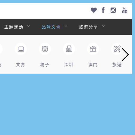
主題運動
品味文青
旅遊分享
拖
文青
親子
深圳
澳門
旅遊