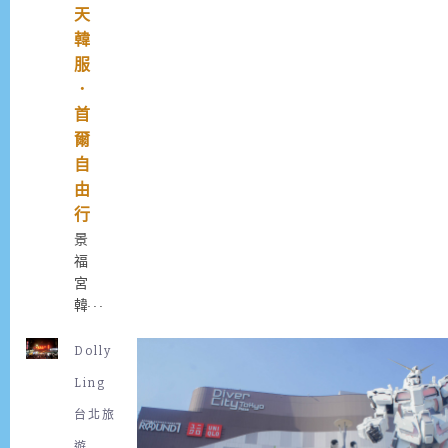
天
錯
韓
過
服
吃
海
．
鮮
首
吧
爾
！
自
要
由
說
行
在
景
首
福
爾
宮
吃
韓
海
服
鮮
體
的
Dolly
驗
必
Ling
：
到
在
台北旅
地
今
之
遊