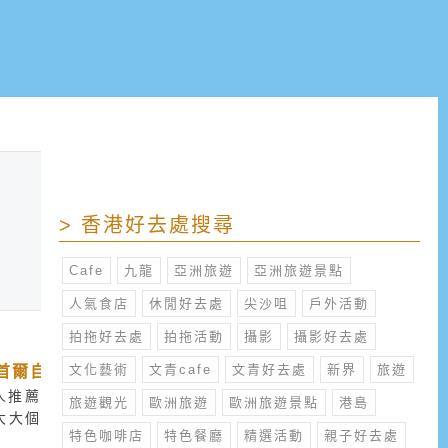
> 香港好去處搜尋
Cafe
九龍
亞洲旅遊
亞洲旅遊景點
人氣食店
休閒好去處
尖沙咀
戶外活動
拍拖好去處
拍拖活動
攝影
攝影好去處
首爾自由行
文化藝術
文青cafe
文青好去處
新界
旅遊
人推薦必吃的好味傳
旅遊觀光
歐洲旅遊
歐洲旅遊景點
港島
大大個～雖然是平日
特色咖啡店
特色餐廳
精選活動
親子好去處