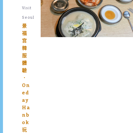
國
Visit
之
旅
Seoul
，
景
燒
福
肉
宮
、
炸
韓
雞
服
、
體
年
驗
糕
．
也
On
吃
ed
到
ay
了
～
Ha
當
nb
然
ok
不
玩
能