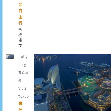
體
」
北
驗
。
自
，
由
所
以
行
早
南
在
機
出
場
發
夜
前
市
便
位
Dolly
在
於
Ling
Klo
台
ok
北
東京旅
找
中
遊
找
正
有
Visit
區
沒
，
Tokyo
有
台
豐
合
灣
洲
適