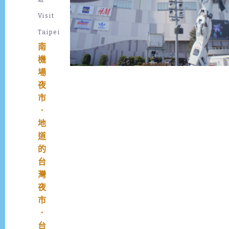
趟
一
Visit
韓
可
國
以
Taipei
之
選
南
旅
擇
機
其
頗
場
中
多
一
夜
人
樣
推
市
希
薦
．
望
的 -
地
能
「
道
完
新
的
成
鷺
台
的
梁
灣
目
津
標
水
夜
是
產
市
韓
市
．
服
場
台