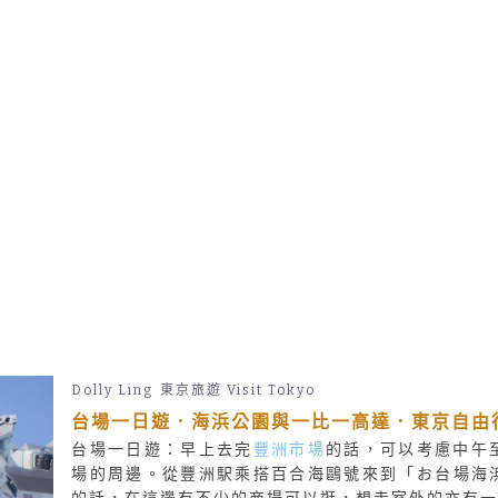
Dolly Ling
東京旅遊 Visit Tokyo
台場一日遊．海浜公園與一比一高達．東京自由
台場一日遊：早上去完
豐洲市場
的話，可以考慮中午
場的周邊。從豐洲駅乘搭百合海鷗號來到「お台場海