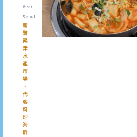
Visit
Seoul
新
鷺
梁
津
水
產
市
場
．
代
客
料
理
海
鮮