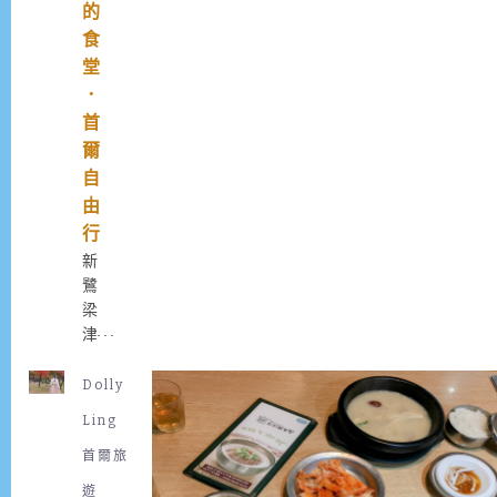
的
食
堂
．
首
爾
自
由
行
新
鷺
梁
津
水
產
Dolly
市
Ling
場
：
首爾旅
韓
遊