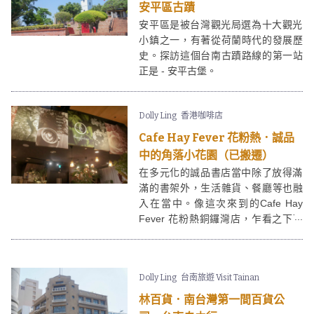
安平區古蹟
安平區是被台灣觀光局選為十大觀光
小鎮之一，有著從荷蘭時代的發展歷
史。探訪這個台南古蹟路線的第一站
正是 - 安平古堡。
Dolly Ling
香港咖啡店
Cafe Hay Fever 花粉熱．誠品
中的角落小花園（已搬遷）
在多元化的誠品書店當中除了放得滿
滿的書架外，生活雜貨、餐廳等也融
入在當中。像這次來到的Cafe Hay
Fever 花粉熱銅鑼灣店，乍看之下可
能會以為花粉熱只是賣盆栽的店子
✿， 但當看到那放滿Cake的展示櫃就
知道，Cafe Hay Fever 花粉熱銅鑼灣
Dolly Ling
台南旅遊 Visit Tainan
店除了咖啡，其實還有提供食物呢。
林百貨．南台灣第一間百貨公