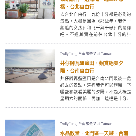
潭里漁港這條路線。
橋．台北自由行
去台北自由行，九份十分都是必到的
景點，大概是因為《那些年，我們一
起追的女孩》和《千與千尋》的關係
吧。不過其實在前往台北十分的途
中，還有很多特色景點，猴硐貓村就
是其中之一。猴硐貓村有很多貓貓在
Dolly Ling
台南旅遊 Visit Tainan
街上走來走去，非常適合喜愛小動物
的你，一眾貓奴更絕對不能錯過！
井仔腳瓦盤鹽田．觀賞絕美夕
陽．台南自由行
井仔腳瓦盤鹽田是台南北門最後一處
必去的景點。這裡我們可以體驗一下
曬鹽和觀看美麗的夕陽，不過大概是
星期六的關係，再加上這裡是十分出
名的旅遊景點的關係～人可真的很
多！
Dolly Ling
台南旅遊 Visit Tainan
水晶教堂．北門區一天遊．台南