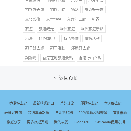
拍拖好去處
拍拖活動
攝影
攝影好去處
文化藝術
文青cafe
文青好去處
新界
旅遊
旅遊觀光
歐洲旅遊
歐洲旅遊景點
港島
特色咖啡店
特色餐廳
精選活動
親子好去處
親子活動
郊遊好去處
銅鑼灣
香港在地旅遊景點
香港行山路線
返回頁頂
香港好去處
最新精選節目
戶外活動
郊遊好去處
休閒好去處
玩樂好去處
精選單車路線
自助燒烤場
特色餐廳及咖啡館
文化藝術
旅遊分享
更多旅遊資訊
我的最愛
Bloggers
GetReady使用守則