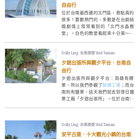
自由行
位於台南最西邊的北門區，景點真的
很多！要數熱門的，多數是在台劇結
婚劇情上常常看到的「北門水晶教
堂」。白色的教堂看起來十分美～在
藍天映照下更閃耀著白色的光芒❤ 不
過除了水晶教堂，北門區其實還有很
Dolly Ling
台南旅遊 Visit Tainan
多景點，如錢來也雜貨店、台灣烏腳
病醫療紀念館和豬母巷等，都很值得
夕遊出張所與觀夕平台．台南自
我們遊覽。
由行
夕遊出張所與觀夕平台：高雄有糖
業，所以我們參觀了
製糖工場
；而台
南則有鹽業，這天我們就去到昔日鹽
業工廠「夕遊出張所」。位於台南鹽
神白沙灘公園後方的「夕遊出張
所」，從安平樹屋那處走過去還是有
一點路程。現時夕遊出張所由企業經
Dolly Ling
台南旅遊 Visit Tainan
營，賣和鹽相關的商品。
安平古堡．十大觀光小鎮的台南