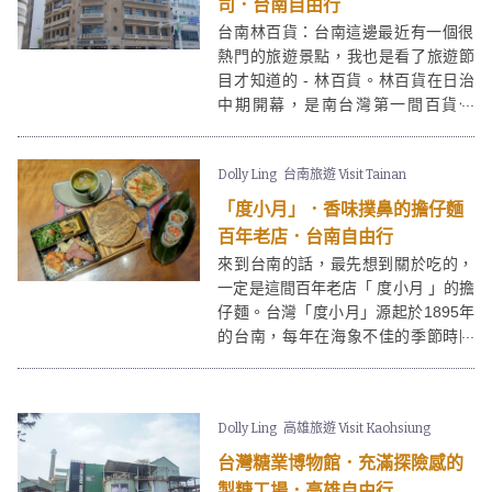
司．台南自由行
台南林百貨：台南這邊最近有一個很
熱門的旅遊景點，我也是看了旅遊節
目才知道的 - 林百貨。林百貨在日治
中期開幕，是南台灣第一間百貨公
司，而且林百貨在頂層還設有神社。
二次大戰後結業，雖然有改為其他用
Dolly Ling
台南旅遊 Visit Tainan
途，但林百貨也曾長期閒置，現在則
被定為法定古蹟，經過整修後，最後
「度小月」．香味撲鼻的擔仔麵
以「文創百貨」為主題在2014年重新
百年老店．台南自由行
開幕。
來到台南的話，最先想到關於吃的，
一定是這間百年老店「 度小月 」的擔
仔麵。台灣「度小月」源起於1895年
的台南，每年在海象不佳的季節時因
無法出海捕魚，漁民俗稱「小月」，
為了養家活口，就賣起麵來藉此
「度」過「小月」... 從台南車站沿著
Dolly Ling
高雄旅遊 Visit Kaohsiung
中山路一直走到迴旋處，向中正路繼
續行就可以來到度小月原始店的本舖
台灣糖業博物館．充滿探險感的
喔！
製糖工場．高雄自由行