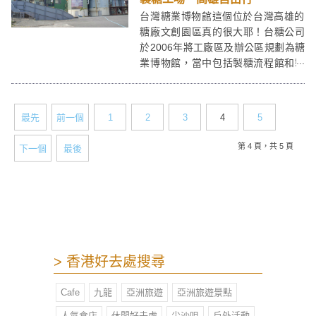
台灣糖業博物館這個位於台灣高雄的
糖廠文創園區真的很大耶！台糖公司
於2006年將工廠區及辦公區規劃為糖
業博物館，當中包括製糖流程館和製
糖工場的兩部份，建議先行流程館比
較好，會先有個製糖的基本概念，之
後參觀工場會容易點明白呢！
最先
前一個
1
2
3
4
5
第 4 頁，共 5 頁
下一個
最後
> 香港好去處搜尋
Cafe
九龍
亞洲旅遊
亞洲旅遊景點
人氣食店
休閒好去處
尖沙咀
戶外活動