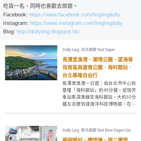
吃貨一名，同時也喜歡去旅遊。
Facebook:
https://www.facebook.com/linglingdolly
Instagram:
https://www.instagram.com/linglingdolly
Blog:
http://dollyling.blogspot.hk/
Dolly Ling
台北旅遊 Visit Taipei
長潭里漁港．潮境公園．望海巷
保育區與復育公園．海科館站．
台北基隆自由行
長潭里漁港一日遊：由台北市中心到
基隆「海科館站」約45分鐘，從瑞芳
車站乘深澳線至海科館站，大約10分
鐘左右便到達海洋科技博物館。在海
洋科技博物館這邊能看看基隆的長潭
里漁港、望海巷潮境海灣資源保育區
與復育公園區「大掃帚」和日落！如
Dolly Ling
新北旅遊 Visit New Taipei City
果想到台北周邊之旅，又已到過九份
和十分等必到景點，可以考慮基隆長
猴硐貓村、選煤場、瑞三運煤