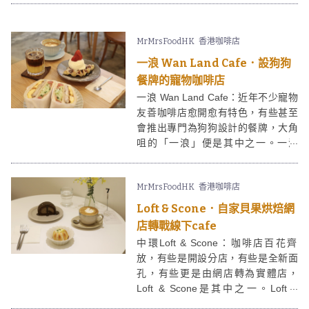
塘一間預約制的小茶室，面積不大，
是工廈裡面一個小小空間。infiniTEA
MrMrsFoodHK
香港咖啡店
的店主希望藉此空間提供蓋碗茶藝體
驗，茶室同時供應少量茶點、蛋糕，
一浪 Wan Land Cafe．設狗狗
有興趣的朋友不妨預約吧。
餐牌的寵物咖啡店
一浪 Wan Land Cafe：近年不少寵物
友善咖啡店愈開愈有特色，有些甚至
會推出專門為狗狗設計的餐牌，大角
咀的「一浪」便是其中之一。一浪
Wan Land Cafe由裝潢到餐牌設計，
食物名稱等都很有台灣早餐店的感
MrMrsFoodHK
香港咖啡店
覺，台式三文治材料豐富，亦有供應
croffle；店家更細心地設有狗狗餐
Loft & Scone．自家貝果烘焙網
牌，提供無添加的狗狗鮮食。
店轉戰線下cafe
中環Loft & Scone：咖啡店百花齊
放，有些是開設分店，有些是全新面
孔，有些更是由網店轉為實體店，
Loft & Scone是其中之一。Loft &
Scone在經營網店時期的貝果、司康