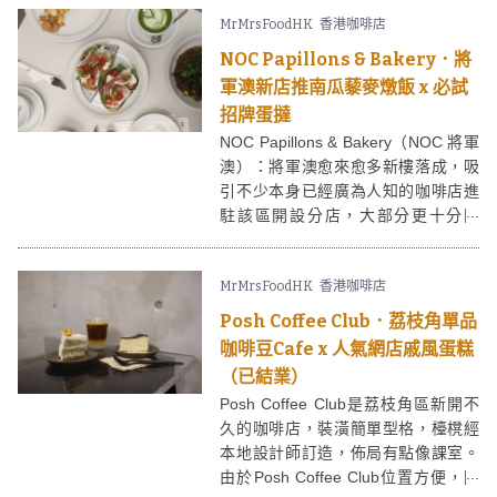
飯、蕎麥麵、和菓子等日式料理呢。
MrMrsFoodHK
香港咖啡店
NOC Papillons & Bakery．將
軍澳新店推南瓜藜麥燉飯 x 必試
招牌蛋撻
NOC Papillons & Bakery（NOC 將軍
澳）：將軍澳愈來愈多新樓落成，吸
引不少本身已經廣為人知的咖啡店進
駐該區開設分店，大部分更十分闊
落，NOC Papillons & Bakery便是其
中之一。NOC Papillons & Bakery的
MrMrsFoodHK
香港咖啡店
將軍澳店除了有設咖啡，還有自家烘
焙的麵包、蛋糕，開業半年依然人流
Posh Coffee Club．荔枝角單品
不斷。NOC的主食餐牌最近更增加了
咖啡豆Cafe x 人氣網店戚風蛋糕
新菜式，例如南瓜藜麥燉飯及兩款手
（已結業）
工麵，蛋撻更是讓人一試愛上！
Posh Coffee Club是荔枝角區新開不
久的咖啡店，裝潢簡單型格，檯櫈經
本地設計師訂造，佈局有點像課室。
由於Posh Coffee Club位置方便，附