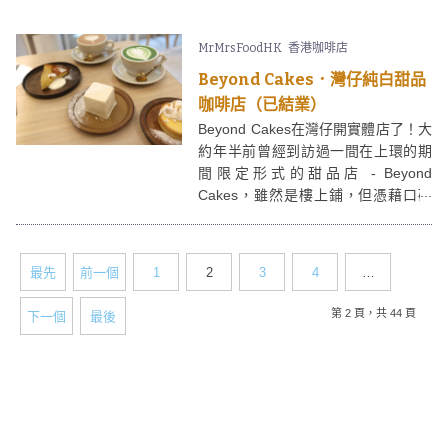
方在於其前身便是針車行，因此店內
都保留了一些昔日的古董、衣車，別
MrMrsFoodHK
香港咖啡店
有一番風味。
Beyond Cakes．灣仔純白甜品
咖啡店（已結業）
Beyond Cakes在灣仔開實體店了！大
約年半前曾經到訪過一間在上環的期
間限定形式的甜品店 - Beyond
Cakes，雖然是樓上鋪，但憑藉口碑
廣受喜愛，現址在灣仔廈門街重開的
Beyond Cakes 店面面積更大，供應
咖啡、甜品，有興趣的朋友要
最先
前一個
1
2
3
4
…
bookmark呢。
第 2 頁，共 44 頁
下一個
最後