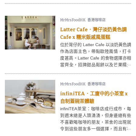
近又有不少上班族，所以很快成為大
家grab and go之選。Posh Coffee
Club只用自家烘焙的單品咖啡豆，另
MrMrsFoodHK
香港咖啡店
外供應輕食例如貝果、蛋糕等，當中
會不時與本地甜品店合作推出期間限
Latter Cafe．灣仔淡奶黃色調
定甜品，例如近期便有由人氣網店
Cafe x 糯米飯戚風蛋糕
「月舍」製成的玫瑰紅茶戚風蛋糕！
位於灣仔的 Latter Cafe 以淡奶黃色調
作為店面主色，帶點歐陸風情，打卡
度甚高。Latter Cafe 的食物選擇亦相
當齊全，招牌甜品鬆餅以及芒果糯米
飯戚風都很受歡迎。
MrMrsFoodHK
香港咖啡店
infiniTEA．工廈中的小茶室 x
自制蓋碗茶體驗
infiniTEA茶室：咖啡店成行成市，每
到週末總是人頭湧湧，但身邊總有些
不喜歡喝咖啡的朋友，茶舍的出現就
令到這些朋友多一個選擇，而且有種
真正放慢腳步的感覺。infiniTEA 是觀