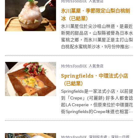
MrMrsFoodHK
人氣食店
葡匯咪走雞葡國餐廳啦！
氷川菓屋．季節限定山梨白桃刨
冰（已結業）
氷川菓屋位於尖沙咀山林道，是最近
新開的甜品店。山梨縣被譽為日本水
蜜桃之鄉，而氷川菓屋正是主打山梨
白桃配水蜜桃茶沙冰，9月份仲推出埋
多款水果冰品，其中白桃刨冰更成為
氷川菓屋的人氣之選！不過白桃成熟
MrMrsFoodHK
人氣食店
期就快完，想試的話就要抓緊白桃的
「尾巴」一試喇！氷川菓屋當然仲有
Springfields．中環法式小店
其他多款口味刨冰選擇。
（已結業）
Springfields是一家法式小店，以前提
到「Crepe」(可麗餅) 好多人都會諗
起LA Creperie，但原來位於中環擺花
街Springfields的Crepe味道也相當不
錯，鐘意食可麗餅的話依家有多一個
選擇喇！
MrMrsFoodHK
深圳好去處．深圳一日遊