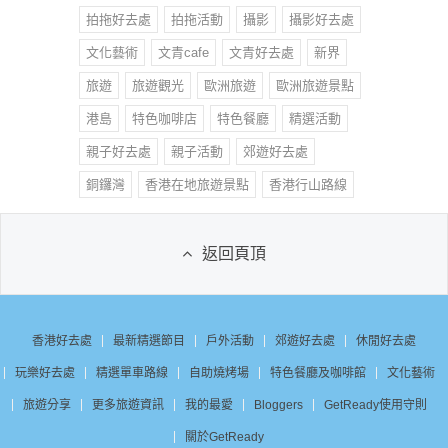
拍拖好去處
拍拖活動
攝影
攝影好去處
文化藝術
文青cafe
文青好去處
新界
旅遊
旅遊觀光
歐洲旅遊
歐洲旅遊景點
港島
特色咖啡店
特色餐廳
精選活動
親子好去處
親子活動
郊遊好去處
銅鑼灣
香港在地旅遊景點
香港行山路線
返回頁頂
香港好去處
最新精選節目
戶外活動
郊遊好去處
休閒好去處
玩樂好去處
精選單車路線
自助燒烤場
特色餐廳及咖啡館
文化藝術
旅遊分享
更多旅遊資訊
我的最愛
Bloggers
GetReady使用守則
關於GetReady