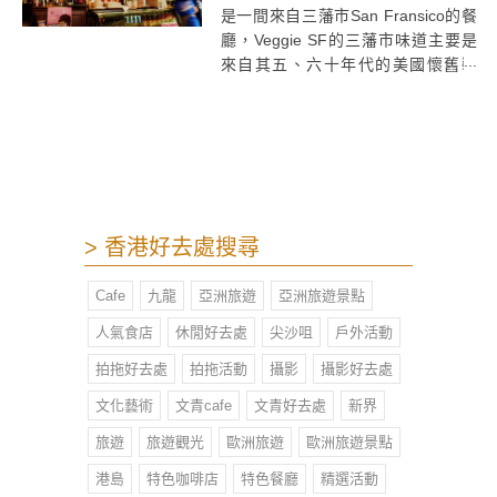
是一間來自三藩市San Fransico的餐
廳，Veggie SF的三藩市味道主要是
來自其五、六十年代的美國懷舊裝
修，整間餐廳放滿美式經典懷舊玩
具、精品、海報，配合很有情調的昏
黃燈光，極有美國vintage風情，未開
始食，已經忙著到處拍照了。食物方
面，其實沒有甚麼所謂的三藩市菜，
Veggie SF的餐牌上除了美式漢堡薯
條，還有泰式、越式、印尼菜等選
> 香港好去處搜尋
擇。
Cafe
九龍
亞洲旅遊
亞洲旅遊景點
人氣食店
休閒好去處
尖沙咀
戶外活動
拍拖好去處
拍拖活動
攝影
攝影好去處
文化藝術
文青cafe
文青好去處
新界
旅遊
旅遊觀光
歐洲旅遊
歐洲旅遊景點
港島
特色咖啡店
特色餐廳
精選活動