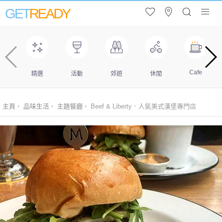
GET
READY
Cafe
精選
活動
郊遊
休閒
主頁
品味生活
主題餐廳
Beef & Liberty．人氣美式漢堡專門店