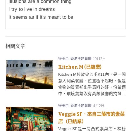
Illusions are a common thing
I try to live in dreams
It seems as if it's meant to be
相關文章
野田苗
香港主題餐廳
10月2日
Kitchen M (已結業)
Kitchen M位於尖沙咀K11內，是一間
意大利菜餐廳。位置極不起眼，但是
食物的質素卻出乎意料的好，份量適
中，環境氣氛沒有高級餐廳的拘謹，
輕輕鬆鬆享受意式風情。
野田苗
香港主題餐廳
4月2日
Veggie SF．來自三藩市的素菜
店（已結業）
Veggie SF是一間西式素菜店。標榜