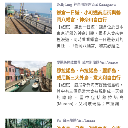
形成風格不一致的組合。不和諧街區
Dolly Ling
神奈川旅遊 Visit Kanagawa
其中三座最著名的建築是巴特略之
鎌倉一日遊．小町通商店街與鶴
家、阿瑪特勒之家和莫雷拉之家。
岡八幡宮．神奈川自由行
【旅遊】 鎌倉一日遊：鎌倉位於日本
東京近郊的神奈川縣，很多人會來這
裡漫遊，同時看看鎌倉一日遊必到的
神社 -「鶴岡八幡宮」和其必經之路
「小町通商店街」，可以參拜之餘又
有手信買有東西吃。來到鎌倉一日
愛麗絲逃離世界
威尼斯旅遊 Visit Venice
遊，當然不能錯過最出名的，還是出
穆拉諾島．布拉諾島．麗都島．
現在「男兒當入樽」裡的經典場景。
不少人會更會把鎌倉和
江之島
結合作
威尼斯三大外島．意大利自由行
一天的行程。
【旅遊】 威尼斯外海有好幾個島嶼，
其中有三個島常常會被規劃成一天遊
的路線。當中包括穆拉諾島
(Murano)，又稱玻璃島；布拉諾島
(Burano)，又稱彩色島；還有最大的
外島麗都島(Lido)，是每年威尼斯影展
Fei
台南旅遊 Visit Tainan
舉辦的地方。