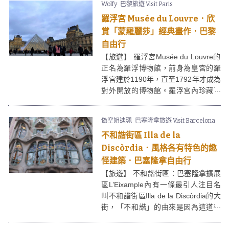
Wolfy
巴黎旅遊 Visit Paris
羅浮宮 Musée du Louvre．欣
賞「蒙羅麗莎」經典畫作．巴黎
自由行
【旅遊】 羅浮宮Musée du Louvre的
正名為羅浮博物館，前身為皇宮的羅
浮宮建於1190年，直至1792年才成為
對外開放的博物館。羅浮宮內珍藏了
大量繪畫及雕塑，達文西的代表作
「蒙羅麗莎」便是其中之一。欣賞完
偽空姐迪珮
巴塞隆拿旅遊 Visit Barcelona
羅浮宮內的展品後，在玻璃金字塔前
不和諧街區 Illa de la
打卡定必成為了指定動作！
Discòrdia．風格各有特色的趣
怪建築．巴塞隆拿自由行
【旅遊】 不和諧街區：巴塞隆拿擴展
區L’Eixample內有一條最引人注目名
叫不和諧街區Illa de la Discòrdia的大
街，「不和諧」的由來是因為這道街
上有著幾座風格迴異又有趣的建築，