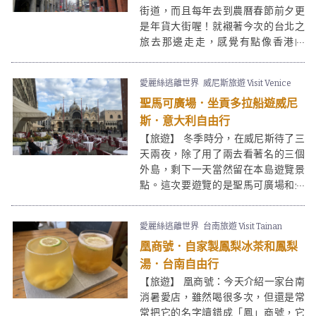
街道，而且每年去到農曆春節前夕更
是年貨大街喔！就襯著今次的台北之
旅去那邊走走，感覺有點像香港的
PMQ呢！街除迪化街除了商店，還有
工作坊、小食店等等，當中不乏一些
愛麗絲逃離世界
威尼斯旅遊 Visit Venice
特色商店，迪化街是一個購物好去
聖馬可廣場．坐貢多拉船遊威尼
處。
斯．意大利自由行
【旅遊】 冬季時分，在威尼斯待了三
天兩夜，除了用了兩去看著名的三個
外島，剩下一天當然留在本島遊覽景
點。這次要遊覽的是聖馬可廣場和坐
一下貢多拉船，雖然價錢不便宜，但
來到意大利水鄉威尼斯，這個坐船活
愛麗絲逃離世界
台南旅遊 Visit Tainan
動已是個指定動作了。
凰商號．自家製鳳梨冰茶和鳳梨
湯．台南自由行
【旅遊】 凰商號：今天介紹一家台南
消暑愛店，雖然喝很多次，但還是常
常把它的名字讀錯成「鳳」商號，它