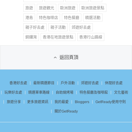
旅遊
旅遊觀光
歐洲旅遊
歐洲旅遊景點
港島
特色咖啡店
特色餐廳
精選活動
親子好去處
親子活動
郊遊好去處
銅鑼灣
香港在地旅遊景點
香港行山路線
返回頁頂
香港好去處
最新精選節目
戶外活動
郊遊好去處
休閒好去處
玩樂好去處
精選單車路線
自助燒烤場
特色餐廳及咖啡館
文化藝術
旅遊分享
更多旅遊資訊
我的最愛
Bloggers
GetReady使用守則
關於GetReady