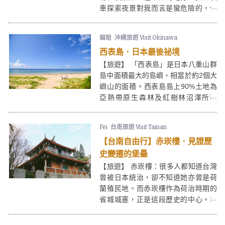
車探索夜景對我而言是蠻危險的，但
是次釜山行居然讓我找到這個專門帶
人遊覽釜山夜景的導覽團！六小時的
貓姐
沖繩旅遊 Visit Okinawa
釜山夜景遊，只需要不到200港幣，
西表島．日本最後祕境
還有專車接送去看好幾個地方的風
景，絕對推薦非常值得！
【旅遊】 「西表島」是日本八重山群
島中面積最大的島嶼，相當於約2個大
嶼山的面積。西表島島上90%土地為
亞熱帶原生森林及紅樹林沼澤所覆
蓋，其中80%是受到保護的國有土
地，西表島只有一兩間超市及便利
Fei
台南旅遊 Visit Tainan
店，號稱日本最後祕境。
【台南自由行】赤崁樓．見證歷
史變遷的堡壘
【旅遊】 赤崁樓：很多人都知道台灣
曾被日本統治，卻不知道她亦曾是荷
蘭殖民地。而赤崁樓作為荷治時期的
省城城塞，正是這段歷史的中心。若
想深入認識台灣前朝歷史，就不能錯
過赤崁樓這個景點。