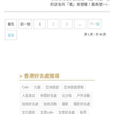
的店名叫「凰」商號喔！凰商號一開
始是台南在地人推薦給我的，位在台
南美食戰區國華街三段上，附近有多
個公車站，地理位置超方便，可以連
最先
前一個
1
2
3
…
下一個
帶旁邊食店吃一整個下午！
第 1 頁，共 46 頁
最後
> 香港好去處搜尋
Cafe
九龍
亞洲旅遊
亞洲旅遊景點
人氣食店
休閒好去處
尖沙咀
戶外活動
拍拖好去處
拍拖活動
攝影
攝影好去處
文化藝術
文青cafe
文青好去處
新界