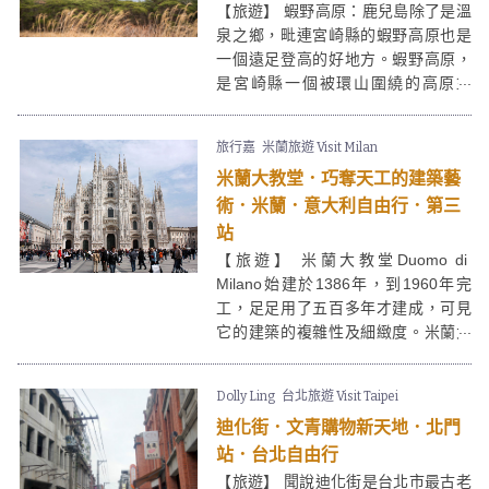
【旅遊】 蝦野高原：鹿兒島除了是溫
泉之鄉，毗連宮崎縣的蝦野高原也是
一個遠足登高的好地方。蝦野高原，
是宮崎縣一個被環山圍繞的高原盆
地，而且更有著「不動池」，「白紫
池」跟「六觀音御池」三個有名的火
旅行嘉
米蘭旅遊 Visit Milan
山湖，可以說是一年四季登山的不二
米蘭大教堂．巧奪天工的建築藝
之選。若是大家計劃到訪鹿兒島，不
妨騰出一天的時間到附近宮崎縣的蝦
術．米蘭．意大利自由行．第三
野高原，好好享受自然的景色。
站
【旅遊】 米蘭大教堂Duomo di
Milano始建於1386年，到1960年完
工，足足用了五百多年才建成，可見
它的建築的複雜性及細緻度。米蘭大
教堂上半部的尖塔主要以哥德式建築
風格為主，而下半部分則採用了巴洛
Dolly Ling
台北旅遊 Visit Taipei
克風格。如果你想從高處一睹米蘭市
迪化街．文青購物新天地．北門
的風采，可以到頂部俯瞰米蘭市景。
站．台北自由行
【旅遊】 聞說迪化街是台北市最古老