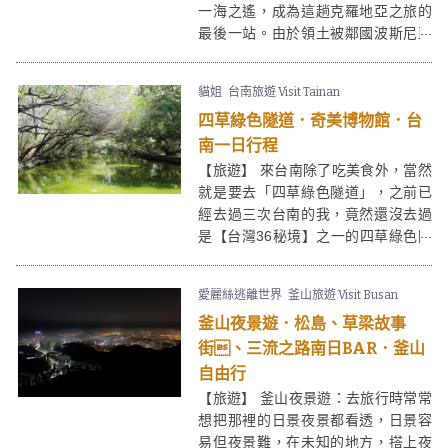
一海之遙，成為這趟克羅地亞之旅的
最後一站。由於領土被鄰國波斯尼亞
和黑塞哥維那分隔了，從
札達爾
Zadar
南下而至，必須經過兩次過境
貓姐
台南旅遊 Visit Tainan
手續。有「亞得里亞海之珠」之稱的
四草綠色隧道．奇美博物館．台
杜布羅夫尼克，自中世紀時期因興盛
的海港貿易而繁榮起來，然而面對城
南一日行程
市商業化，舊城區（Dubrovnik Old
【旅遊】 來台南除了吃美食外，當然
Town）卻仍不失濃厚的歷史風情，被
就是要去「四草綠色隧道」，之前已
列入世界文化遺產。
經去過三次台南的我，竟然還沒去過
是【台灣36秘境】之一的四草綠色隧
道——譽為台灣袖珍版亞馬遜河～ 來
這邊可以坐著小船遊覽紅樹林保護
愛麗絲逃離世界
釜山旅遊 Visit Busan
區，欣賞大自然的美！
釜山夜景遊．松島、草梁故事
街、三流之路南日BAR．釜山
自由行
【旅遊】 釜山夜景遊：去旅行時常常
想把那裡的日景夜景都看透，日景容
易但夜景難，在未知的地方，搭上夜