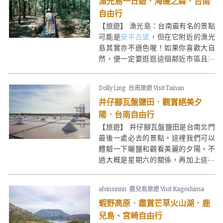
漁光島一日遊．海邊之森．台南
自由行
【旅遊】 漁光島：台南最有名的景點
可能是
安平古堡
，但在它附近的漁光
島其實亦不遜色喔！如果你喜歡大自
然，便一定要逛逛這個鄰近市區且交
通方便的小島！
Dolly Ling
台南旅遊 Visit Tainan
井仔腳瓦盤鹽田．觀賞絕美夕
陽．台南自由行
【旅遊】 井仔腳瓦盤鹽田是台南北門
最後一處必去的景點。這裡我們可以
體驗一下曬鹽和觀看美麗的夕陽，不
過大概是星期六的關係，再加上這裡
是十分出名的旅遊景點的關係～人可
真的很多！
alvinsinnn
鹿兒島旅遊 Visit Kagoshima
蝦野高原．盡賞芒草火山湖．鹿
兒島、宮崎自由行