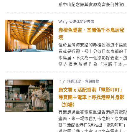
孫中山紀念館其實原為富豪何甘棠的
住宅「甘棠第」，當中採用了各種西
方建築風格，每個角落都展現了二十
Wolfy
香港休閒好去處
世紀初豪宅的華麗。
赤橙色隧道．荃灣偽千本鳥居秘
境
位於荃灣海安路的赤橙色隧道不論遠
看或是近觀，都十分似日本京都的千
本鳥居，不失為一個攝影好去處。這
條赤橙色隧道作為「港版千本鳥
居」，更吸引不少人特意到訪打卡。
若想到赤橙色隧道打卡的話，建議選
了了
精選活動．專題展覽
擇平日下午，因為人流較稀疏，可以
康文署 x 活配香港「電影叮叮」
輕鬆影到無人之境的打卡相，更要注
意安全！
導賞團＋電車上尋找港產片身影
（加場）
有無想過坐著電車重溫香港經典電影
畫面，來一場懷舊打卡之旅？康文署
聯同活配香港在5月推出「電影叮叮」
導賞團活動，大家可以坐在電車上，