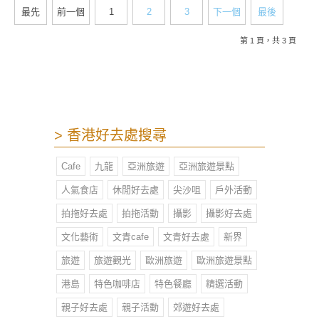
處的推薦之選！
最先
前一個
1
2
3
下一個
最後
第 1 頁，共 3 頁
> 香港好去處搜尋
Cafe
九龍
亞洲旅遊
亞洲旅遊景點
人氣食店
休閒好去處
尖沙咀
戶外活動
拍拖好去處
拍拖活動
攝影
攝影好去處
文化藝術
文青cafe
文青好去處
新界
旅遊
旅遊觀光
歐洲旅遊
歐洲旅遊景點
港島
特色咖啡店
特色餐廳
精選活動
親子好去處
親子活動
郊遊好去處