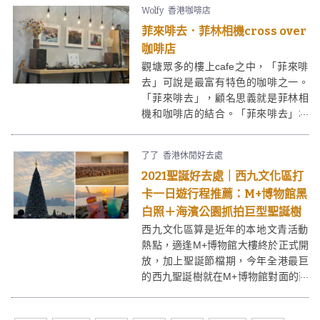
術體驗豐富，讓你在獨特的視覺效、
Wolfy
香港咖啡店
聲效、氣味體驗之中打卡「洶湧澎湃
菲來啡去．菲林相機cross over
的巨浪」、「一望無垠的海灘」。
咖啡店
觀塘眾多的樓上cafe之中，「菲來啡
去」可說是最富有特色的咖啡之一。
「菲來啡去」，顧名思義就是菲林相
機和咖啡店的結合。「菲來啡去」本
身售賣菲林相機和菲林等產品，亦提
供菲林相沖曬服務，同時開設cafe讓
了了
香港休閒好去處
客人坐下來交流攝影文化。
2021聖誕好去處｜西九文化區打
卡一日遊行程推薦：M+博物館黑
白照＋海濱公園抓拍巨型聖誕樹
西九文化區算是近年的本地文青活動
熱點，適逢M+博物館大樓終於正式開
放，加上聖誕節檔期，今年全港最巨
的西九聖誕樹就在M+博物館對面的西
九文化藝術公園，編排一日行程到西
九文化區「打打卡」絕對是聖誕好去