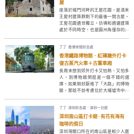
介，創作出大型公共藝術作品，並將
屋
作品展示於大館里，大家切勿錯過！
座落於城門河畔的王屋花園，是清末
王屋村建築群剩下的最後一間古屋。
王屋花園遺世獨立，彷彿和週邊建築
處於不同時空，也是圓州角僅存的歷
史地標。
了了
香港休閒好去處
香港鐵路博物館．紅磚牆外打卡
復古蒸汽火車＋古董車廂
長周末想到郊外打卡又怕熱、又怕多
人，到博物館閑逛是一個不錯的選
擇。如果剛好厭倦了「大路」的博物
館，那就不妨考慮位於大埔墟市中心
的「香港鐵路博物館」。鐵路博物館
有逾百歷史的退役實體火車，更有紅
了了
深圳好去處．深圳一日遊
磚屋、金字頂中國建築，打卡度滿
深圳南山區打卡遊 ∙ 有花有海有
滿！
咖啡的假日
深圳灣關口所在的南山區是較少人選