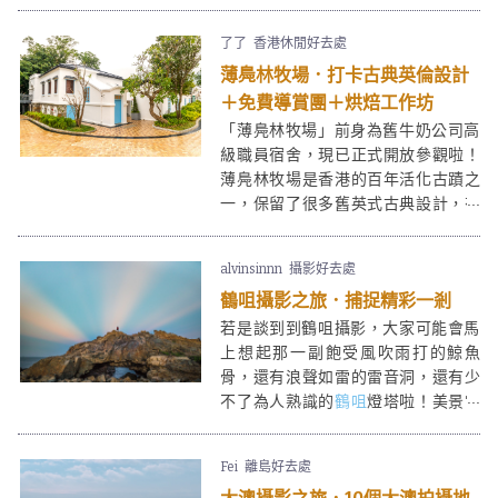
落成，從騎樓式建築可見當時上居下
鋪的生活模式，讓人於旺角鬧市中找
了了
香港休閒好去處
回戰前的歷史痕跡。
薄鳧林牧場．打卡古典英倫設計
＋免費導賞團＋烘焙工作坊
「薄鳧林牧場」前身為舊牛奶公司高
級職員宿舍，現已正式開放參觀啦！
薄鳧林牧場是香港的百年活化古蹟之
一，保留了很多舊英式古典設計，有
不少打卡位！薄鳧林牧場同時展出了
相關的歷史文物，還會舉辦定期導賞
alvinsinnn
攝影好去處
團、烘焙工作坊等，讓大家可以了解
鶴咀攝影之旅．捕捉精彩一剎
牧場歷史和運作！
若是談到到鶴咀攝影，大家可能會馬
上想起那一副飽受風吹雨打的鯨魚
骨，還有浪聲如雷的雷音洞，還有少
不了為人熟識的
鶴咀
燈塔啦！美景當
前，大家又怎可以不拍照留念呢？現
在就讓我們一起細味鶴咀每一個值得
Fei
離島好去處
你按下快門的必拍位吧！