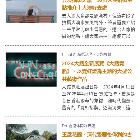
大澳攝影之旅．10個大澳拍攝地
點推介｜大澳好去處
去大澳大多都是影漁村，但這次除了
拍攝大澳水鄉風情外，筆者還要介紹
一些平常比較少留意的、適合人像拍
攝的地點，讓大家來拍一趟便可以立
刻換個靚頭像！
Initial V.
精選活動．專題展覽
2024大館全新展覽《大館霓
脈》．以霓虹燈為主題的大型公
共藝術作品
大館霓脈展出日期：2024年4月11日
至2025年4月10日 霓虹招牌，曾經是
昔日香港繁華的象徵。隨時代變遷，
舊有的「霓虹招牌」逐漸消失，這項
手藝亦得不到傳承。啟發自2023年廣
受大眾歡迎的大館暑假展覽
「霓
Fei
香港休閒好去處
續」
，今次大館的全新展覽 —「大館
王屋花園．清代繁華後僅剩的古
霓脈」，再邀請創作人使用霓虹為媒