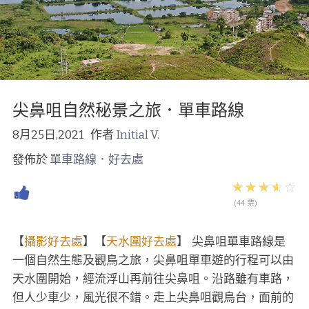
尖鼻咀自然秘景之旅．單車路線
8月25日,2021
作者
Initial V.
發佈於
單車路線．好去處
(44 票)
【
攝影好去處
】【
天水圍好去處
】 尖鼻咀單車路線是
一個自然生態及觀鳥之旅，尖鼻咀單車遊的行程可以由
天水圍開始，經流浮山再前往尖鼻咀。沿路雖有車路，
但人少車少，風光很不錯。走上尖鼻咀觀鳥台，面前的