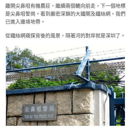
離開尖鼻咀有機農莊，繼續兩個轆向前走，下一個地標
是尖鼻咀警崗。看到嚴密深鎖的大鐵閘及鐵絲網，我們
已進入邊境地帶。
從鐵絲網窺探背後的風景，隔著河的對岸就是深圳了。