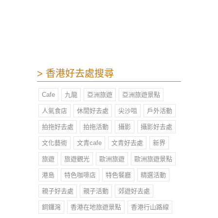
至機場維修區，先在小小的草地上野
餐，巨大的飛機升降聲取代了市區吵
鬧的人聲，遼闊的天空取代了高樓大
廈的景緻。直至黃昏時份，機場維修
區一帶漸漸染成橙紅色，機場維修區
日落美景醉人，趁飛機在頭頂飛過拍
攝出magic moment，心情卻突然有
> 香港好去處搜尋
點失落，幾時我地又會再飛呢。
Cafe
九龍
亞洲旅遊
亞洲旅遊景點
人氣食店
休閒好去處
尖沙咀
戶外活動
拍拖好去處
拍拖活動
攝影
攝影好去處
文化藝術
文青cafe
文青好去處
新界
旅遊
旅遊觀光
歐洲旅遊
歐洲旅遊景點
港島
特色咖啡店
特色餐廳
精選活動
親子好去處
親子活動
郊遊好去處
銅鑼灣
香港在地旅遊景點
香港行山路線