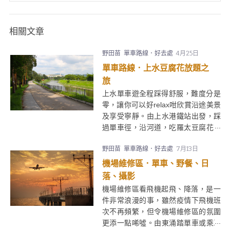
相關文章
野田苗
單車路線．好去處
4月25日
單車路線．上水豆腐花放題之
旅
上水單車遊全程踩得舒服，難度分是
零，讓你可以好relax咁欣賞沿途美景
及享受寧靜。由上水港鐵站出發，踩
過單車徑，沿河道，吃羅太豆腐花，
再回程，總長度約5km。Weekend想
野田苗
單車路線．好去處
7月13日
活動下，但又唔想太攰，呢個上水單
車遊好適合你啊﹗
機場維修區．單車、野餐、日
落、攝影
機場維修區看飛機起飛、降落，是一
件非常浪漫的事，雖然疫情下飛機班
次不再頻繁，但令機場維修區的氛圍
更添一點唏噓。由東涌踏單車或乘車