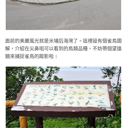
面前的美麗風光就是米埔后海灣了。這裡設有個雀鳥圖
解，介紹在尖鼻咀可以看到的鳥類品種，不妨帶個望遠
鏡來捕捉雀鳥的蹤影啦﹗