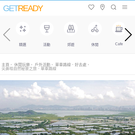
GET
READY
Cafe
精選
活動
郊遊
休閒
主頁
休閒玩樂
戶外活動
單車路線．好去處
尖鼻咀自然秘景之旅．單車路線