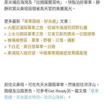
是米埔后海灣及「拉姆薩爾濕地」，快點泊好單車，靜
靜欣賞尖鼻咀這個雀鳥天堂的美麗風光。
更多最新「
單車路線．好去處
」文章：
» 大圍泥涌踩單車之旅．從城市海濱到郊野石灘
» 上水元朗踩單車之旅．又食又影的週末一日遊提案
» 機場維修區．單車、野餐、日落、攝影
» 下白泥．賞日落單車一日遊
» 東涌踩入迪欣湖．中級單車路線感受異國風情
前往尖鼻咀，可在先天水圍租單車，然後前往流浮山，
路線及沿路景色，可參考Get Ready另一篇文章
「單車
路線．天水圍文物流+ 流浮山海鮮」
。