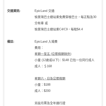
交通資訊:
EpicLand 交通
愉景灣巴士總站乘免費穿梭巴士，每正點及30
分有車 或
愉景灣巴士總站乘C4/C9，每程$4.4
備註:
EpicLand 入場費
費用：
星期一至五 (公眾假期除外)
小童 (12歲或以下)：$148 已包一位同行成人
成人：＄168
星期六、日及公眾假期
小童：$188
成人：$200
另設月票及全年通行證