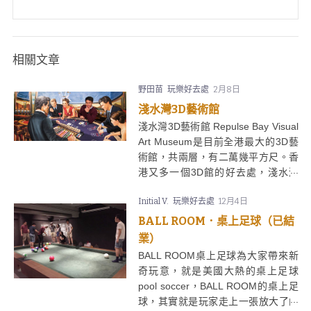
相關文章
野田苗
玩樂好去處
2月8日
淺水灣3D藝術館
淺水灣3D藝術館 Repulse Bay Visual
Art Museum是目前全港最大的3D藝
術館，共兩層，有二萬幾平方尺。香
港又多一個3D館的好去處，淺水灣
3D藝術館的優勢是位於淺水灣，可以
Initial V.
玩樂好去處
12月4日
順道行行沙灘，又可以在The Pulse
商場shopping食嘢。淺水灣超視覺藝
BALL ROOM．桌上足球（已結
術館仲引入左高科技 － 擴增實境技
業）
術(Augemented Reality)，即係你郁
BALL ROOM桌上足球為大家帶來新
下郁下，個螢幕會感應到，跟住就會
奇玩意，就是美國大熱的桌上足球
彈啲動畫出來，實境加虚擬，更加過
pool soccer，BALL ROOM的桌上足
癮。
球，其實就是玩家走上一張放大了的