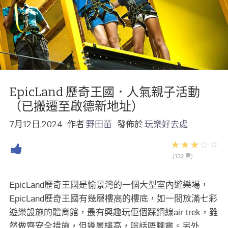
EpicLand 歷奇王國．人氣親子活動
（已搬遷至啟德新地址）
7月12日,2024
作者
野田苗
發佈於
玩樂好去處
(132 票)
EpicLand歷奇王國是愉景灣的一個大型室內遊樂場，
EpicLand歷奇王國有幾層樓高的樓底，如一間放滿七彩
遊樂設施的體育館，最有興趣玩佢個踩鋼線air trek，雖
然做齊安全措施，但幾層樓高，咪話唔腳震。另外