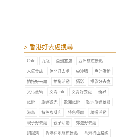
波枱上，用腳玩桌球。無論你踢波有
幾叻，有或者你係奧蘇利雲或梅菲，
桌上足球都應該會考起你。
> 香港好去處搜尋
Cafe
九龍
亞洲旅遊
亞洲旅遊景點
人氣食店
休閒好去處
尖沙咀
戶外活動
拍拖好去處
拍拖活動
攝影
攝影好去處
文化藝術
文青cafe
文青好去處
新界
旅遊
旅遊觀光
歐洲旅遊
歐洲旅遊景點
港島
特色咖啡店
特色餐廳
精選活動
親子好去處
親子活動
郊遊好去處
銅鑼灣
香港在地旅遊景點
香港行山路線