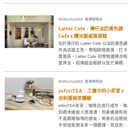
近又有不少上班族，所以很快成為大
家grab and go之選。Posh Coffee
Club只用自家烘焙的單品咖啡豆，另
MrMrsFoodHK
香港咖啡店
外供應輕食例如貝果、蛋糕等，當中
會不時與本地甜品店合作推出期間限
Latter Cafe．灣仔淡奶黃色調
定甜品，例如近期便有由人氣網店
Cafe x 糯米飯戚風蛋糕
「月舍」製成的玫瑰紅茶戚風蛋糕！
位於灣仔的 Latter Cafe 以淡奶黃色調
作為店面主色，帶點歐陸風情，打卡
度甚高。Latter Cafe 的食物選擇亦相
當齊全，招牌甜品鬆餅以及芒果糯米
飯戚風都很受歡迎。
MrMrsFoodHK
香港咖啡店
infiniTEA．工廈中的小茶室 x
自制蓋碗茶體驗
infiniTEA茶室：咖啡店成行成市，每
到週末總是人頭湧湧，但身邊總有些
不喜歡喝咖啡的朋友，茶舍的出現就
令到這些朋友多一個選擇，而且有種
真正放慢腳步的感覺。infiniTEA 是觀