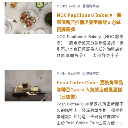
飯、蕎麥麵、和菓子等日式料理呢。
MrMrsFoodHK
香港咖啡店
NOC Papillons & Bakery．將
軍澳新店推南瓜藜麥燉飯 x 必試
招牌蛋撻
NOC Papillons & Bakery（NOC 將軍
澳）：將軍澳愈來愈多新樓落成，吸
引不少本身已經廣為人知的咖啡店進
駐該區開設分店，大部分更十分闊
落，NOC Papillons & Bakery便是其
中之一。NOC Papillons & Bakery的
MrMrsFoodHK
香港咖啡店
將軍澳店除了有設咖啡，還有自家烘
焙的麵包、蛋糕，開業半年依然人流
Posh Coffee Club．荔枝角單品
不斷。NOC的主食餐牌最近更增加了
咖啡豆Cafe x 人氣網店戚風蛋糕
新菜式，例如南瓜藜麥燉飯及兩款手
（已結業）
工麵，蛋撻更是讓人一試愛上！
Posh Coffee Club是荔枝角區新開不
久的咖啡店，裝潢簡單型格，檯櫈經
本地設計師訂造，佈局有點像課室。
由於Posh Coffee Club位置方便，附