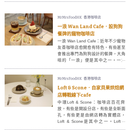
塘一間預約制的小茶室，面積不大，
是工廈裡面一個小小空間。infiniTEA
MrMrsFoodHK
香港咖啡店
的店主希望藉此空間提供蓋碗茶藝體
驗，茶室同時供應少量茶點、蛋糕，
一浪 Wan Land Cafe．設狗狗
有興趣的朋友不妨預約吧。
餐牌的寵物咖啡店
一浪 Wan Land Cafe：近年不少寵物
友善咖啡店愈開愈有特色，有些甚至
會推出專門為狗狗設計的餐牌，大角
咀的「一浪」便是其中之一。一浪
Wan Land Cafe由裝潢到餐牌設計，
食物名稱等都很有台灣早餐店的感
MrMrsFoodHK
香港咖啡店
覺，台式三文治材料豐富，亦有供應
croffle；店家更細心地設有狗狗餐
Loft & Scone．自家貝果烘焙網
牌，提供無添加的狗狗鮮食。
店轉戰線下cafe
中環Loft & Scone：咖啡店百花齊
放，有些是開設分店，有些是全新面
孔，有些更是由網店轉為實體店，
Loft & Scone是其中之一。Loft &
Scone在經營網店時期的貝果、司康