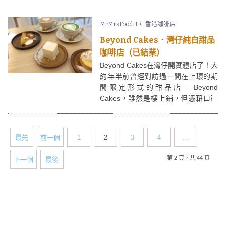
方在於其前身便是針車行，因此店內
都保留了一些昔日的古董、衣車，別
MrMrsFoodHK
香港咖啡店
有一番風味。
Beyond Cakes．灣仔純白甜品
咖啡店（已結業）
Beyond Cakes在灣仔開實體店了！大
約年半前曾經到訪過一間在上環的期
間限定形式的甜品店 - Beyond
Cakes，雖然是樓上鋪，但憑藉口碑
廣受喜愛，現址在灣仔廈門街重開的
Beyond Cakes 店面面積更大，供應
咖啡、甜品，有興趣的朋友要
最先
前一個
1
2
3
4
…
bookmark呢。
第 2 頁，共 44 頁
下一個
最後