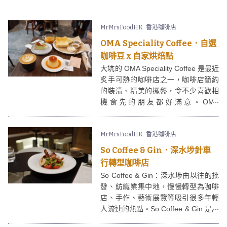
等已風評不錯，味道質素不俗，所以
實體店的開幕令人很是期待。
MrMrsFoodHK
香港咖啡店
OMA Speciality Coffee．自選
咖啡豆 x 自家烘焙點
大坑的 OMA Speciality Coffee 是最近
炙手可熱的咖啡店之一，咖啡店簡約
的裝潢、精美的擺盤，令不少喜歡相
機食先的朋友都好滿意。OMA
Speciality Coffee 店內的麵包、甜品
及果仁醬是自家製作，很有誠意，餐
MrMrsFoodHK
香港咖啡店
牌中的新奧爾良烤卡疆雞腿深受歡
迎。咖啡同樣是 OMA Speciality
So Coffee & Gin．深水埗針車
Coffee 的主打，客人可以自選咖啡豆
行轉型咖啡店
及沖製方法例如虹吸、機沖、冰滴
So Coffee & Gin：深水埗由以往的批
等。
發、紡織業集中地，慢慢轉型為咖啡
店、手作、藝術展覽等吸引很多年輕
人流連的熱點。So Coffee & Gin 是該
區開業不久的咖啡店，比較特別的地