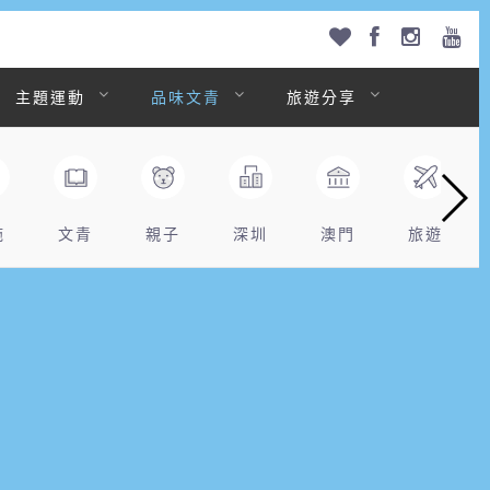
主題運動
品味文青
旅遊分享
拖
文青
親子
深圳
澳門
旅遊