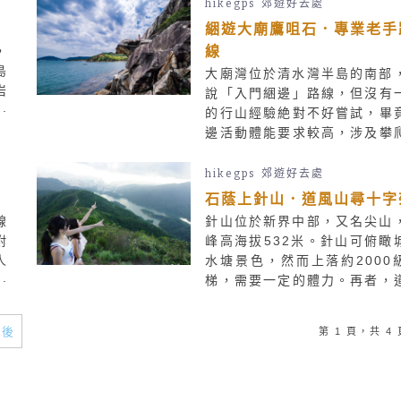
士
大家也要做好防曬和資料搜集
hikegps
郊遊好去處
洞
綑遊大廟鷹咀石．專業老手
線
，
島
大廟灣位於清水灣半島的南部
岩
說「入門綑邊」路線，但沒有
港
的行山經驗絶對不好嘗試，畢
的
邊活動體能要求較高，涉及攀
此
也屬高危活動，曾經因綑邊發
。
外的人也不少。一直想綑邊又
hikegps
郊遊好去處
走第一步的你們，可以一試這
石蔭上針山．道風山尋十字
大廟的乾綑和短程路線。鷹咀
線
針山位於新界中部，又名尖山
於海岸邊，請按個人能力決定
附
峰高海拔532米。針山可俯瞰
攀爬到「鷹頭」。
人
水塘景色，然而上落約2000
康
梯，需要一定的體力。再者，
草
山基督教叢林是基督教靈修地
以
字架更是地標。本文將介紹由
最後
第 1 頁，共 4 
赤
邨出發，略過乘車直接行上城
乎
塘，先走針山再落道風山，是
戰及沉澱自我的有趣路線。