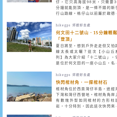
仔，它只高海拔98米，只需要3
分鐘就能到頂，是一條不錯的新
行山路線。格仔山以前屬於啟德
場降落航道位置，山丘塗上紅白
仔，好讓機師清晰可見。啟德機
hikegps
郊遊好去處
關閉以後格仔山掃上灰色，直至
何文田十二號山．15分鐘輕
前再次塗上紅白格仔斜坡，景色
「登頂」
揚，很有歷史風味。
夏日將至，想到戶外走走但又怕
線太長或太曬？這次【小山丘
列】為大家介紹「十二號山」，
是位於何文田的一座小山丘，名
由來估計是以前以數字來命名
嶺，居民又稱「紅磡山」。由何
hikegps
郊遊好去處
田站出發，15分鐘內即可到十
快閃棺材角．一探棺材石
號山山頂，適合一家大小親子遊
棺材角位於西貢灣仔半島，途經
附近居民也經常到此晨運及休憩
下灣和灣仔西營地。棺材角角岸
有數塊外型如同棺材的方形柱
岩，十分特別，因此這次快閃來
3小時，探探棺材石。因部分路