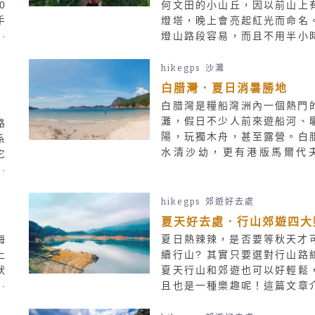
0
何文田的小山丘，因以前山上
手
燈塔，晚上會亮起紅光而命名
機
燈山路段容易，而且不用半小
格
到頂，山峰只高107米，九龍
場
一覽無遺，是休閒行山之選。
hikegps
沙灘
早
鬆
白腊灣．夏日消暑勝地
開
白腊灣是糧船灣洲內一個熱門
灘，假日不少人前來遊船河、
路
陽，玩獨木舟，甚至露營。白
系
水清沙幼，更有港版馬爾代
它
稱。筆者這次到白腊灣露營，
稱
享受兩日一夜。
山
文
hikegps
郊遊好去處
二
夏天好去處．行山郊遊四大
，
海
夏日熱辣辣，是否要等秋天才
。
上
續行山? 其實只要選對行山路
狀
夏天行山和郊遊也可以好輕鬆
回
且也是一種樂趣呢！這篇文章
段
四類適合夏天行山的地方，出