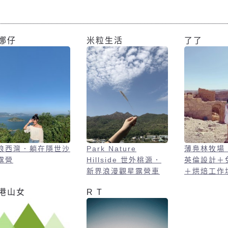
娜仔
米粒生活
了了
浪西灣．躺在隱世沙
Park Nature
薄鳧林牧場
露營
Hillside 世外桃源．
英倫設計＋
新界浪漫觀星露營車
＋烘焙工作
港山女
R T