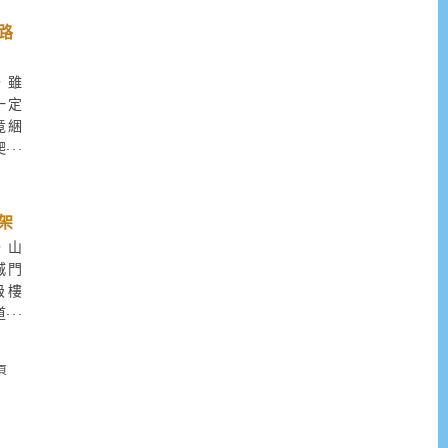
喔！
路
，雖
一定
竟綑
爬，
生意
不敢
不經
架
石位
，山
是否
城門
級樓
道風
，十
石蔭
頁
門水
段挑