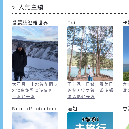
> 人氣主編
愛麗絲逃離世界
Fei
卡
大石磨．上水後花園 x
下白泥一日遊．最美日
大
270度飽覽深港景色｜
落與天空之鏡｜香港郊
灘
上水好去處
遊攝影好去處
NeoLoProduction
貓姐
香