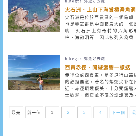
稍為茂密或難辨，建議有經驗人
hikegps
郊遊好去處
帶領。
火石洲．上山下海賞欖灣角
火石洲是位於西貢區的一個島嶼
也是甕缸群島中面積最大的一個
嶼。火石洲上有奇特的六角形
柱、海蝕洞等，因此被列入為香
地質公園的一部分。其中最有名
是欖灣角洞，又名「關刀洞」，
巨大的海蝕拱仍是東海奇景之一
hikegps
郊遊好去處
西貢赤徑．閒遊露營一樣掂
赤徑位處西貢東，是多道行山路
的必經要道，著名的蚺蛇尖都在
近。赤徑環境優美，十分受露營
士歡迎，但它並不屬於漁護署及
文署的官方營地。赤徑有多片大
地，因不屬於郊野公園範圍，所
最先
前一個
1
2
3
4
下一個
也不受漁護署管理。加上當局在
徑設置垃圾桶和標準洗手間，似
默認了這個「營地」了。