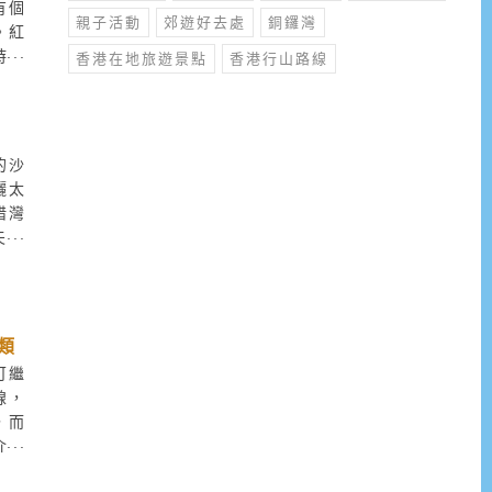
有個
親子活動
郊遊好去處
銅鑼灣
。紅
時就
香港在地旅遊景點
香港行山路線
城景
的沙
曬太
腊灣
夫之
在此
類
可繼
線，
，而
介紹
發前