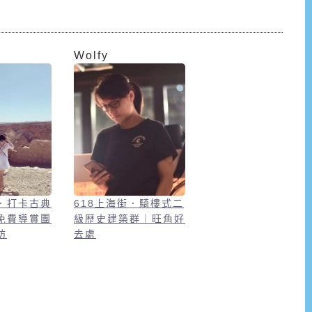
Wolfy
．打卡古典
618上海街．騎樓式二
免費導賞團
級歴史建築群｜旺角好
坊
去處