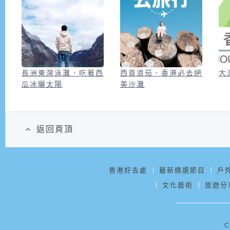
長洲東灣泳灘．吃著西
西貢浪茄．香港必去絕
大
瓜冰曬太陽
美沙灘
返回頁頂
香港好去處
最新精選節目
戶
文化藝術
旅遊分
C