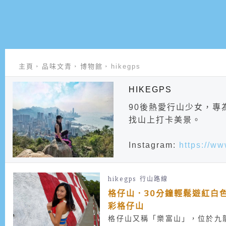
主頁
品味文青
博物館
hikegps
HIKEGPS
90後熱愛行山少女，
找山上打卡美景。
Instagram:
https://w
hikegps
行山路線
格仔山．30分鐘輕鬆遊紅白
彩格仔山
格仔山又稱「樂富山」，位於九