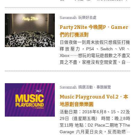
15日至8月11日期間，同時舉辦兩個
主題不同的展覽。《港金傳奇：粵港
Savannah
玩樂好去處
澳湛周生生》展覽介紹本地金飾業老
店創業數十載的歷史成就。《一新山
Party 2Nite 今晚開P．Gamer
水：王無邪、黃孝逵、沈平、熊海》
們的打機派對
展覽則是香港畫壇四大代表聯展，展
日做夜做一到周末放假只想瘋狂打機
現傳統技法同時又見畫家銳意創新的
釋放壓力，PS4、Switch、VR、
精神。 展覽入場費用全免。美術館會
Xbox⋯⋯想玩的電玩遊戲數之不盡又
於指定時間提供粵語，英語和普通話
買之不盡，家裡沒有空間安置、自己
導賞服務，有意隨團緊記要到一新美
又沒有時間物盡其用。位於葵涌的
術館的官方網站提早預約。
Party 2Nite（今晚開P）絕對是gamer
們的福音！只因你想打的機，Party
Savannah
精選活動．專題展覽
2Nite這裡統統都有。
Music Playground Vol.2．本
地原創音樂樂園
活動日期：2018年6月8、15、22及
29日（逢星期五晚） 時間：晚上8時
至11時 地點：D2 Place二期地下The
Garage 六月夏日炎炎，反而助燃了