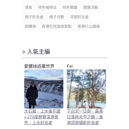
港島
特色咖啡店
特色餐廳
精選活動
親子好去處
親子活動
郊遊好去處
銅鑼灣
香港在地旅遊景點
香港行山路線
> 人氣主編
愛麗絲逃離世界
Fei
大石磨．上水後花園
下白泥一日遊．最美
x 270度飽覽深港景
日落與天空之鏡｜香
色｜上水好去處
港郊遊攝影好去處