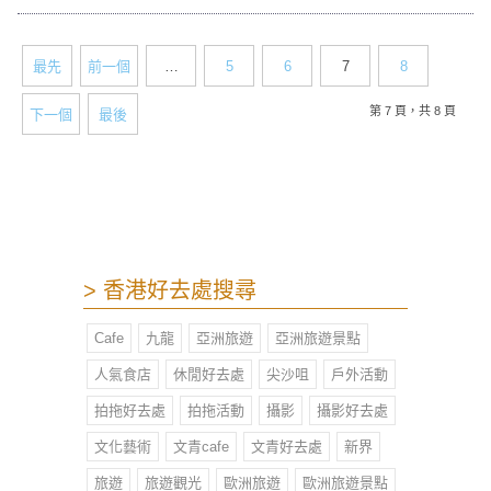
歐陸風的會所式設計形象高檔，適合
大家族或是公司聚會，讓你在Catena
Party享受到一個質量兼備的派對。
最先
前一個
…
5
6
7
8
第 7 頁，共 8 頁
下一個
最後
> 香港好去處搜尋
Cafe
九龍
亞洲旅遊
亞洲旅遊景點
人氣食店
休閒好去處
尖沙咀
戶外活動
拍拖好去處
拍拖活動
攝影
攝影好去處
文化藝術
文青cafe
文青好去處
新界
旅遊
旅遊觀光
歐洲旅遊
歐洲旅遊景點