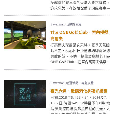
喚醒你的賽車夢? 香港人要求嚴格，
追求完美，在觀塘配備了頂級賽車模
擬器的ProRacing Simulation &
Training Center裡，定能讓你一嘗在
Savannah
玩樂好去處
普通賽車game裡失落了風馳電掣間的
極致快感，讓你的感官無限放大。
The ONE Golf Club．室內模擬
高爾夫
打高爾夫球最講究天時，夏季天氣陰
晴不定，擔心揮杆中途被場驟雨淋熄
興致的話，不妨一探位於觀塘的The
ONE Golf Club，在室內高爾夫俱樂部
裡避開日曬雨淋，盡情享受高爾夫。
Savannah
精選活動．專題展覽
夜光六月．數碼港化身夜光樂園
日期:2018年6月23、24、30日及7月
1、2日 時間:中午12時至下午8時 地
點:數碼港商場 提起黑夜裡的亮光，大