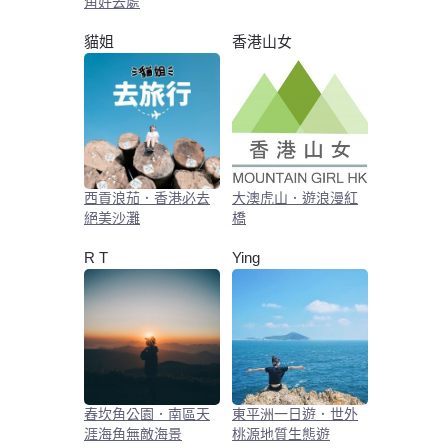
角好去處
貓姐
香港山女
西貢浪茄．香港必去
大澳虎山．遊浪漫紅
絕美沙灘
橋
R T
Ying
舂坎角公園．南區天
東平洲一日遊．世外
涯海角無敵海景
桃源地質生態遊