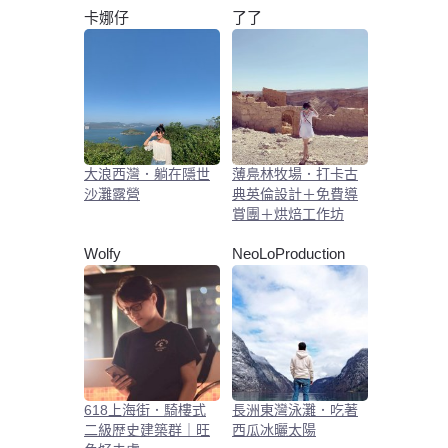
卡娜仔
了了
大浪西灣．躺在隱世
薄鳧林牧場．打卡古
沙灘露營
典英倫設計＋免費導
賞團＋烘焙工作坊
Wolfy
NeoLoProduction
618上海街．騎樓式
長洲東灣泳灘．吃著
二級歴史建築群｜旺
西瓜冰曬太陽