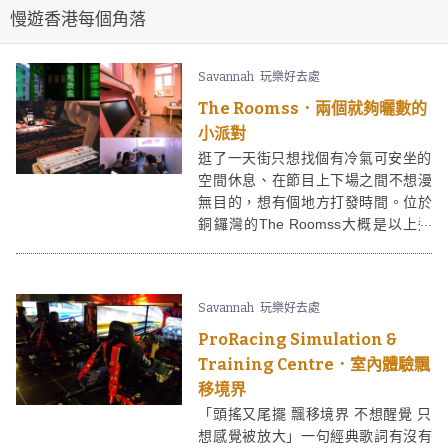
慢遊香港每個角落
Savannah
玩樂好去處
The Roomss．兩個就夠曬數的
小派對
逛了一天街只想找個有冷氣可安坐的
空間休息、在節目上下場之間不想漫
無目的，想有個地方打發時間。位於
銅鑼灣的The Roomss大概是以上這
類人的福音。The Roomss共有四間
不同主題的房間，兩人起計即可walk-
in，想自私聚從此不需再為最低人數
Savannah
玩樂好去處
限制而煩惱！
ProRacing Simulation &
Training Centre．室內體驗飄
移境界
「頭搖又尾擺 飄移境界 不想醒覺 只
想感覺被放大」一句經典歌詞有沒有