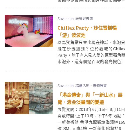
家都不免會婉惜起那片在鬧市間失去
身影的星光。然而一眾追光者不必失
望，因踏入六月，數碼港商場聯同麥
Savannah
玩樂好去處
田捕手為大家呈獻別開生面的「夜光
六月」市集。以夜光概念做主題，
Chillax Party．炒住雪糕暢
「夜光六月」市集集結三大夜光貨櫃
「游」波波池
屋、街頭音樂表演、十二星座藝術裝
以為獨角獸只會出現在神話，水泡只
置、「奇幻樂園」、夜光市集與工作
能在沙灘搵到？位於觀塘的Chillax
坊，打造融合時尚藝術與清新文青風
Party，除了有人見人愛的巨型獨角獸
的夜光樂園，帶領大家踏上一場尋光
水泡外，還有個過百呎的發光變色波
探影的旅程。
波池任你暢泳。再當個甜品師落手落
腳炒份雪糕，約齊一班好友在Chillax
Party享受個避暑party吧！
Savannah
精選活動．專題展覽
「港金傳奇」與「一新山水」展
覽．濃金淡墨間的變遷
展覽期間：2018年6月15日-8月11日
開放時間 :上午10時 - 下午6時 地點：
一新美術館 香港九龍觀塘海濱道165
號 SML大廈4樓 一新美術館將於6月