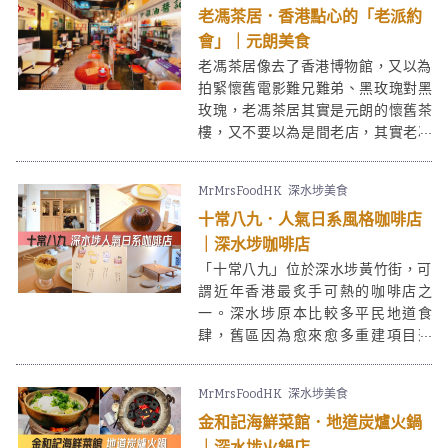
老馮茶居．香港點心的「老派約
會」｜元朗美食
老馮茶居像去了香港博物館，又以為
拍緊懷舊電影難兄難弟、黑玫瑰對黑
玫瑰，老馮茶居其實是元朗的懷舊茶
樓，又不要以為是間老店，其實老馮
茶居是年青老闆的新搞作。惟一「老
馮」是真有其人，是個四十年經驗的
MrMrsFoodHK
深水埗美食
點心老師傅。
十常八九．人氣日系風格咖啡店
｜深水埗咖啡店
「十常八九」位於深水埗黃竹街，可
謂近年香港最炙手可熱的咖啡店之
一。深水埗原本比較多平民地道食
肆，舊區因為愈來愈多重建項目落
成，慢慢發展並變得熱鬧起來，自然
吸引更多餐廳進駐，尤其是咖啡店。
MrMrsFoodHK
深水埗美食
「十常八九」的木色裝潢、手繪餐
金和記海鮮菜館．地道炭爐火鍋
牌、自家製甜品等都充滿驚喜。喜歡
這類型咖啡店的朋友不要錯過！
｜深水埗火鍋店