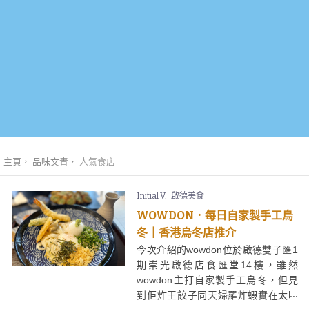
主頁
品味文青
人氣食店
Initial V.
啟德美食
WOWDON．每日自家製手工烏
冬｜香港烏冬店推介
今次介紹的wowdon位於啟德雙子匯1
期崇光啟德店食匯堂14樓，雖然
wowdon主打自家製手工烏冬，但見
到佢炸王餃子同天婦羅炸蝦實在太吸