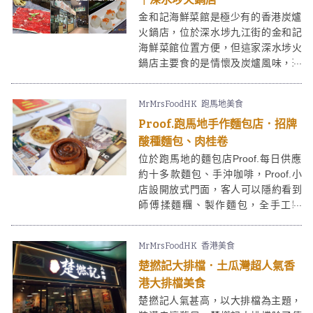
金和記海鮮菜館是極少有的香港炭爐
火鍋店，位於深水埗九江街的金和記
海鮮菜館位置方便，但這家深水埗火
鍋店主要食的是情懷及炭爐風味，環
境比較雜亂，不能同現時新式的港式
台式火鍋店相比。畢竟炭爐火鍋在香
MrMrsFoodHK
跑馬地美食
港買少見少，加上金和記海鮮菜館用
Proof.跑馬地手作麵包店．招牌
料頗新鮮，價格合理，未到冬天，已
經有不少人相約「圍爐」呢。
酸種麵包、肉桂卷
位於跑馬地的麵包店Proof.每日供應
約十多款麵包、手沖咖啡，Proof.小
店設開放式門面，客人可以隱約看到
師傅揉麵糰、製作麵包，全手工製
作，無添加劑、無防腐劑、選用優質
食材。Proof.的招牌酸種麵包、肉桂
MrMrsFoodHK
香港美食
卷等深受喜愛，後者更被譽為全港最
楚撚記大排檔．土瓜灣超人氣香
好吃之一。如果喜歡麵包的朋友，可
以到Proof.試試看。
港大排檔美食
楚撚記人氣甚高，以大排檔為主題，