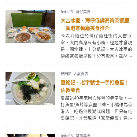
引，本人更是炸物控，所以最後決定
點了炸王餃子、日式炸雞配高湯蕎麥
Initial V.
灣仔美食
麵、天婦羅炸蝦燒汁自家制冷烏冬，
大吉冰室．灣仔低調高質茶餐廳
驚喜有質素！
｜香港茶餐廳美食推介
今次介紹位於灣仔蘭杜街的大吉冰
室，大門高身只有小窗，經過才發現
是一間食肆，十分低調。大吉冰室的
傳統茶餐廳早餐十分有驚喜，雖然香
港茶餐廳早餐都是主打的火腿通粉或
沙爹牛肉麵配餐肉、太陽蛋及多士之
野田苗
人氣食店
類，但大吉冰室必吃正是人氣「炙燒
夏銘記．老字號世一手打魚蛋｜
沙嗲安格斯牛肉麵」，沙嗲湯底濃郁
加上（接近）入口即溶安格斯牛肉
佐敦美食
（有少少誇張的），高質！
夏銘記40年來用心經營的老字號，手
打魚蛋/魚片等贏盡口碑。小編作為香
港人，吃過無數潮式粉麵，但只有吃
夏銘記，才發現這「家常便飯」竟能
創出另一高度。夏銘記的一系列美食
集齊爽彈滑脆，材料、口感、調味已
Initial V.
荃灣美食