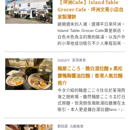
【 坪洲Cafe 】Island Table
更曾連續多年榮獲米芝蓮街頭小食
呢。
Grocer Cafe．坪洲文青小店自
家製薄餅
避開週末的人潮，選擇平日來坪洲。
Island Table Grocer Cafe算是新店，
白色木色為主的簡約裝潢，以及戶外
的小草地成功吸引不少人專程前來。
Island Table Grocer Cafe供應自家製
薄餅，另有少量烘焙產品例如牛角
Initial V.
荃灣美食
酥、蘋果酥等。坪洲面積不大，慢慢
麺屋こころ．雞白湯拉麵 x 黑松
在島上走一圈，感受真正的悠閒，也
不錯啊。
露鴨胸醬油拉麵｜香港人氣拉麵
推介
今次介紹的麺屋こころ住位於荃灣西
海之戀商場，雖然麺屋こころ主打日
式撈麵，但見倒佢兩款湯拉麵實在太
吸引，本人更是雞白湯拉麵fans，所
以最後決定點了雞白湯拉麵、黑松露
鴨胸醬油拉麵，驚喜有質素！
野田苗
元朗美食