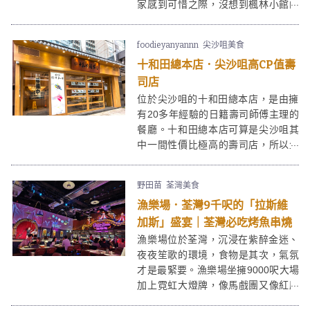
家感到可惜之際，沒想到楓林小館的
廚師們在今年2019年竟集合在一齊，
在銅鑼灣重整旗鼓開店，令食客們相
foodieyanyannn
尖沙咀美食
當高興呢。
十和田總本店．尖沙咀高CP值壽
司店
位於尖沙咀的十和田總本店，是由擁
有20多年經驗的日籍壽司師傅主理的
餐廳。十和田總本店可算是尖沙咀其
中一間性價比極高的壽司店，所以生
意非常好，客似雲來，每次經過都高
朋滿座，超高人氣呢。
野田苗
荃灣美食
漁樂場．荃灣9千呎的「拉斯維
加斯」盛宴｜荃灣必吃烤魚串燒
漁樂場位於荃灣，沉浸在紫醉金迷、
夜夜笙歌的環境，食物是其次，氣氛
才是最緊要。漁樂場坐擁9000呎大場
加上霓虹大燈牌，像馬戲團又像紅磨
坊，配合七彩夜店燈光及Live Band的