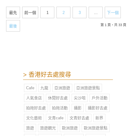
傾力獻唱，漁樂場比「海底撈」還會
搞氣氛！
最先
前一個
1
2
3
…
下一個
第 1 頁，共 33 頁
最後
> 香港好去處搜尋
Cafe
九龍
亞洲旅遊
亞洲旅遊景點
人氣食店
休閒好去處
尖沙咀
戶外活動
拍拖好去處
拍拖活動
攝影
攝影好去處
文化藝術
文青cafe
文青好去處
新界
旅遊
旅遊觀光
歐洲旅遊
歐洲旅遊景點