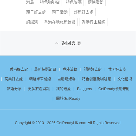
港島
特色咖啡店
特色餐廳
精選活動
親子好去處
親子活動
郊遊好去處
銅鑼灣
香港在地旅遊景點
香港行山路線
返回頁頂
香港好去處
最新精選節目
戶外活動
郊遊好去處
休閒好去處
玩樂好去處
精選單車路線
自助燒烤場
特色餐廳及咖啡館
文化藝術
旅遊分享
更多旅遊資訊
我的最愛
Bloggers
GetReady使用守則
關於GetReady
Copyright © 2013 - 2026 GetReadyHK.com. All Rights Reserved.