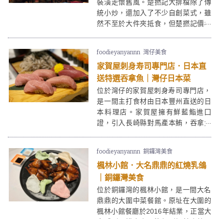
裝潢走懷舊風。楚撚記大排檔除了傳
統小炒，還加入了不少自創菜式，雖
然不至於大件夾抵食，但楚撚記價格
合理，人均百多元可以在舒適的環境
吃小炒，也不錯啊。
foodieyanyannn
灣仔美食
家賀屋刺身寿司專門店．日本直
送特選吞拿魚｜灣仔日本菜
位於灣仔的家賀屋刺身寿司專門店，
是一間主打食材由日本豐州直送的日
本料理店。家賀屋擁有鮮藍鮨進囗
證，引入長崎縣對馬產本鮪，吞拿魚
保證新鮮。加上家賀屋連醬油也是自
家制，更提供有多款時令刺身及燒物
foodieyanyannn
銅鑼灣美食
選擇，深受一眾食客支持。
楓林小館．大名鼎鼎的紅燒乳鴿
｜銅鑼灣美食
位於銅鑼灣的楓林小館，是一間大名
鼎鼎的大圍中菜餐館。原址在大圍的
楓林小館餐廳於2016年結業，正當大