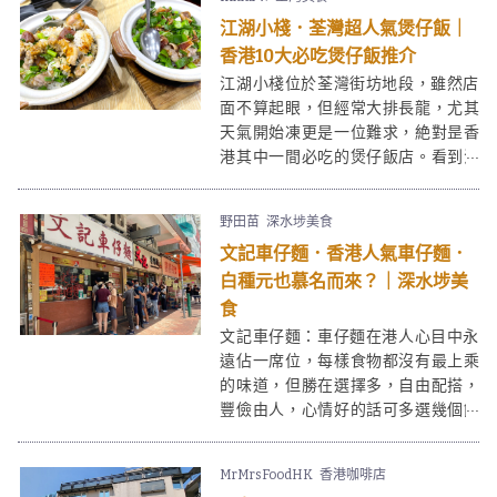
達頂流。
江湖小棧．荃灣超人氣煲仔飯｜
香港10大必吃煲仔飯推介
江湖小棧位於荃灣街坊地段，雖然店
面不算起眼，但經常大排長龍，尤其
天氣開始凍更是一位難求，絶對昰香
港其中一間必吃的煲仔飯店。看到江
湖小棧即叫即製的煲仔飯和小菜實在
太吸引，本人更是煲仔飯愛好者，所
野田苗
深水埗美食
以最後決定點了魷魚肉餅煲仔飯、臘
文記車仔麵．香港人氣車仔麵．
味排骨煲仔飯，雖然價錢不算親民，
但地道風味搭夠！
白種元也慕名而來？｜深水埗美
食
文記車仔麵：車仔麵在港人心目中永
遠佔一席位，每樣食物都沒有最上乘
的味道，但勝在選擇多，自由配搭，
豐儉由人，心情好的話可多選幾個餸
獎勵自己，就是車仔麵的魅力所在。
文記車仔麵在深水埗街知巷聞，街坊
MrMrsFoodHK
香港咖啡店
吃，跨區港人吃，遊客也慕名來吃，