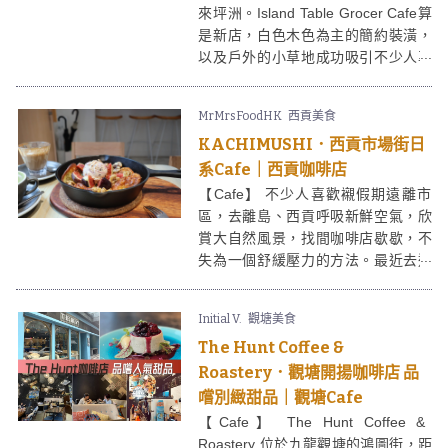
來坪洲。Island Table Grocer Cafe算
是新店，白色木色為主的簡約裝潢，
以及戶外的小草地成功吸引不少人專
程前來。Island Table Grocer Cafe供
應自家製薄餅，另有少量烘焙產品例
MrMrsFoodHK
西貢美食
如牛角酥、蘋果酥等。坪洲面積不
KACHIMUSHI．西貢市場街日
大，慢慢在島上走一圈，感受真正的
悠閒，也不錯啊。
系Cafe｜西貢咖啡店
【Cafe】 不少人喜歡襯假期遠離市
區，去離島、西貢呼吸新鮮空氣，欣
賞大自然風景，找間咖啡店歇歇，不
失為一個舒緩壓力的方法。最近去過
西貢一間名為KACHUMUSHI的日系咖
啡店，由幾位年輕人主理，供應的食
Initial V.
觀塘美食
物選擇不算多，但KACHUMUSHI甚有
The Hunt Coffee &
水準，特別推薦dutch baby
pancake，值得試試啊。
Roastery．觀塘開揚咖啡店 品
嚐別緻甜品｜觀塘Cafe
【Cafe】 The Hunt Coffee &
Roastery 位於九龍觀塘的鴻圖街，距