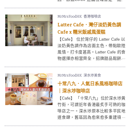
館，留下來的古老鐵閘就是最好的證
明，現在卻成為辦館 Lof10的亮點。
MrMrsFoodHK
香港咖啡店
「LOF10」其實是「Love Often」的
Latter Cafe．灣仔淡奶黃色調
縮寫，文青藝術人同街坊在這兒歎杯
咖啡，談天說地，又過了半天。
Cafe x 糯米飯戚風蛋糕
【Cafe】 位於灣仔的 Latter Cafe 以
淡奶黃色調作為店面主色，帶點歐陸
風情，打卡度甚高。Latter Cafe 的食
物選擇亦相當齊全，招牌甜品鬆餅以
及芒果糯米飯戚風都很受歡迎。
MrMrsFoodHK
深水埗美食
十常八九．人氣日系風格咖啡店
｜深水埗咖啡店
【Cafe】 「十常八九」位於深水埗黃
竹街，可謂近年香港最炙手可熱的咖
啡店之一。深水埗原本比較多平民地
道食肆，舊區因為愈來愈多重建項目
落成，慢慢發展並變得熱鬧起來，自