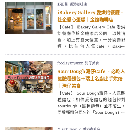
然吸引更多餐廳進駐，尤其是咖啡
野田苗
香港咖啡店
店。「十常八九」的木色裝潢、手繪
iBakery Gallery 愛烘焙餐廳．
餐牌、自家製甜品等都充滿驚喜。喜
歡這類型咖啡店的朋友不要錯過！
社企愛心蛋糕｜金鐘咖啡店
【Cafe】 iBakery Gallery Cafe 愛烘
焙餐廳位於金鐘添馬公園，環境清
幽，加上有露天位置，十分開揚舒
適。比任何人氣cafe，iBakery
Gallery Cafe愛烘焙餐廳的蛋糕師傅更
值得大家鼓掌，因為他們是殘障人
foodieyanyannn
灣仔美食
士。其實大家不用付出甚麼，只要像
Sour Dough灣仔Cafe ．必吃人
平時般到cafe 歎件cake、飲杯茶，就
已經是對這間社企及其殘障人士很大
氣酸種麵包＋瑞士名廚出手烘焙
的支持。
｜灣仔美食
【Cafe】 Sour Dough灣仔 - 人氣酸
種麵包：相信愛吃麵包的麵包控對
sourdough（酸種麵包）並不陌生。
同酸種麵包同名的「Sour Dough」是
間由瑞士名廚ɢéʀᴀʀᴅ ᴅᴜʙᴏɪs主理的
咖啡店，名符其實主打酸種麵包。作
Miss Tiffany Lo
香港咖啡店