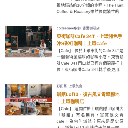
離地鐵站約10分鐘的步程。The Hunt
Coffee & Roastery雖然位處繁忙的觀
塘區，但這咖啡店相對遠離了地鐵站
附近繁囂街道，讓客人可以靜靜的享
coffeemeetjojo
香港咖啡店
受The Hunt Coffee & Roastery提供
東街咖啡Cafe 34T．上環特色手
的咖啡和餐點，用餐體驗不錯。
沖&彩虹咖啡｜上環Cafe
【Cafe】 位於上環東街的Cafe 34T是
一間藝術風濃厚的咖啡小店。東街咖
啡Cafe 34T門口就已經有個靚靚打卡
位！東街咖啡Cafe 34T轉手後更用心
經營，在保留藝術特色風格上並加入
新元素。早前東街咖啡Cafe 34T就加
野田苗
上環美食
插了人氣男團成員Mirror與Lego的藝
辦館Lof10．復古風文青聚腳地
術作品。
｜上環咖啡店
【Cafe】 這間位於上環的隱世咖啡店
「辦館」有名無實，實質是文青
cafe，為何叫辦館？原來是歷史原
因，辦館Lof10 這舖位確曾是一間辦