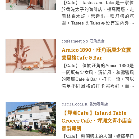
【Cafe】 Tastes and Tales是一家位
於香港太子的咖啡店，樓高兩層，走
園林系木調，營造出一種舒適的氛
圍。Tastes & Tales亦設有室內外座
位，門口有個圓拱門設計，仲有靚靚
打卡位。
coffeemeetjojo
旺角美食
Amico 1890．旺角兩層少女露
營風格Cafe & Bar
【Cafe】 位於旺角的Amico 1890是
一間既有少女風、清新風、和露營風
的兩層Cafe & Bar，打卡一流，可以
滿足不同風格的打卡照喜好。而且
Amico 1890的食物款式多，賣相同樣
「打卡-able」！
MrMrsFoodHK
香港咖啡店
【 坪洲Cafe 】Island Table
Grocer Cafe．坪洲文青小店自
家製薄餅
【Cafe】 避開週末的人潮，選擇平日