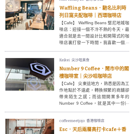
為一名日日都要吃麵包的麵包控，當
Waffling Beans．馳名比利時
然要來Sour Dough灣仔Cafe朝聖！
列日窩夫配咖啡｜西環咖啡店
【Cafe】 Waffling Beans 堅尼地城咖
啡店：迎接一個不冷不熱的冬天，最
適合就是去一間設計比較開陽式的咖
啡店裏打發一下時間。我喜歡一個人
坐在咖啡廳裏「觀人」。偶爾和客人
或咖啡師談一兩句，挺自在的。今
Keikei
尖沙咀美食
天，我便來到堅尼地城的這間Waffling
Number 9 Coffee．鬧市中的閣
Beans休閒一下。Waffling Beans，顧
名思義是一間主打窩夫和咖啡的咖啡
樓咖啡室｜尖沙咀咖啡店
店。
【Cafe】 尖東這地方，熟悉是因為工
作地點於不遠處，轉換頻繁的商舖卻
帶來陌生之感；而這間開業多年的
Number 9 Coffee，就是其中一份陌
生感覺，卻又令我好奇去認識它。
coffeemeetjojo
香港咖啡店
Esc．天后兩層高打卡cafe＋香