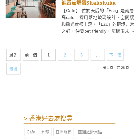
辣番茄焗蛋Shakshuka
【Cafe】 位於天后的「Esc」是兩層
高cafe，採用落地玻璃設計，空間感
和採光度都十足。「Esc」的環境非常
之好，仲要pet friendly，啱曬周末帶
埋寵物嚟打卡！
最先
前一個
1
2
3
…
下一個
第 1 頁，共 26 頁
最後
> 香港好去處搜尋
Cafe
九龍
亞洲旅遊
亞洲旅遊景點