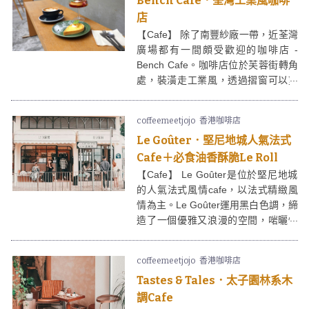
Bench Cafe．荃灣工業風咖啡
店
【Cafe】 除了南豐紗廠一帶，近荃灣
廣場都有一間頗受歡迎的咖啡店 -
Bench Cafe。咖啡店位於芙蓉街轉角
處，裝潢走工業風，透過摺窗可以望
著街外人來人往，視野比較廣闊。
Bench Cafe 供應主食例如意粉、全日
coffeemeetjojo
香港咖啡店
早餐；甜品有布丁、荷蘭鬆餅等，甚
Le Goûter．堅尼地城人氣法式
具打卡元素，開業以來都不時見到人
龍，有興趣可以致電查詢或者預約訂
Cafe＋必食油香酥脆Le Roll
座呢。
【Cafe】 Le Goûter是位於堅尼地城
的人氣法式風情cafe，以法式精緻風
情為主。Le Goûter運用黑白色調，締
造了一個優雅又浪漫的空間，啱曬情
侶撐枱腳。
coffeemeetjojo
香港咖啡店
Tastes & Tales．太子園林系木
調Cafe