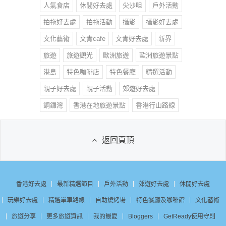
人氣食店
休閒好去處
尖沙咀
戶外活動
拍拖好去處
拍拖活動
攝影
攝影好去處
文化藝術
文青cafe
文青好去處
新界
旅遊
旅遊觀光
歐洲旅遊
歐洲旅遊景點
港島
特色咖啡店
特色餐廳
精選活動
親子好去處
親子活動
郊遊好去處
銅鑼灣
香港在地旅遊景點
香港行山路線
返回頁頂
香港好去處
最新精選節目
戶外活動
郊遊好去處
休閒好去處
玩樂好去處
精選單車路線
自助燒烤場
特色餐廳及咖啡館
文化藝術
旅遊分享
更多旅遊資訊
我的最愛
Bloggers
GetReady使用守則