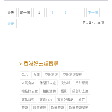
Terminal Park位於啟德郵輪碼頭頂層
平台，佔地約二萬三千平方米，公園
最先
前一個
1
2
3
…
下一個
勝在地方廣闊，環境清幽寧靜，人較
少，最重要是180度無敵維港景，讓
第 1 頁，共 25 頁
最後
大眾從另一角度欣賞維多利亞港兩岸
景致。
> 香港好去處搜尋
Cafe
九龍
亞洲旅遊
亞洲旅遊景點
人氣食店
休閒好去處
尖沙咀
戶外活動
拍拖好去處
拍拖活動
攝影
攝影好去處
文化藝術
文青cafe
文青好去處
新界
旅遊
旅遊觀光
歐洲旅遊
歐洲旅遊景點