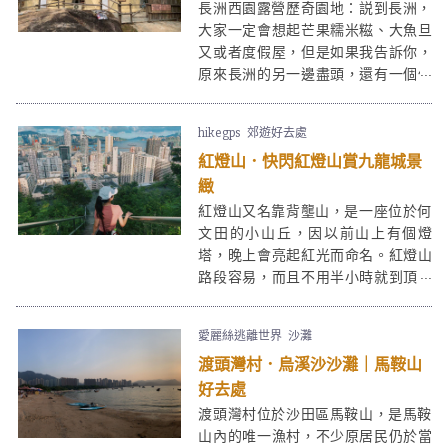
長洲西園露營歷奇園地：説到長洲，
大家一定會想起芒果糯米糍、大魚旦
又或者度假屋，但是如果我告訴你，
原來長洲的另一邊盡頭，還有一個像
世外桃源般的私人露營場 - 西園露營
歷奇園地，園内佔地近50萬呎，園內
hikegps
郊遊好去處
設有38個不同款式的特色營帳，全部
紅燈山．快閃紅燈山賞九龍城景
配置冷暖空調，不同季節來訪都有最
佳的露營體驗。特色營帳包括：星海
緻
之森、印第安營、南非營、圓拱屋及
紅燈山又名靠背壟山，是一座位於何
蒙古包。
文田的小山丘，因以前山上有個燈
塔，晚上會亮起紅光而命名。紅燈山
路段容易，而且不用半小時就到頂，
山峰只高107米，九龍城景一覽無
遺，是休閒行山之選。
愛麗絲逃離世界
沙灘
渡頭灣村．烏溪沙沙灘｜馬鞍山
好去處
渡頭灣村位於沙田區馬鞍山，是馬鞍
山內的唯一漁村，不少原居民仍於當