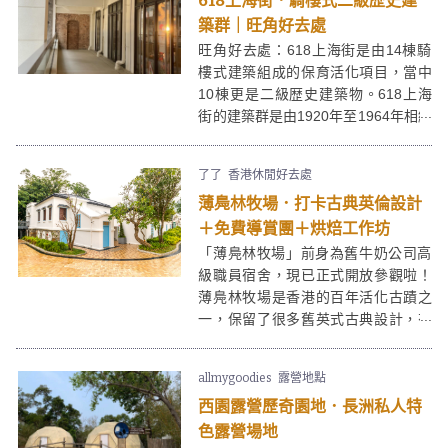
618上海街．騎樓式二級歴史建
築群｜旺角好去處
旺角好去處：618上海街是由14棟騎
樓式建築組成的保育活化項目，當中
10棟更是二級歴史建築物。618上海
街的建築群是由1920年至1964年相繼
落成，從騎樓式建築可見當時上居下
鋪的生活模式，讓人於旺角鬧市中找
了了
香港休閒好去處
回戰前的歷史痕跡。
薄鳧林牧場．打卡古典英倫設計
＋免費導賞團＋烘焙工作坊
「薄鳧林牧場」前身為舊牛奶公司高
級職員宿舍，現已正式開放參觀啦！
薄鳧林牧場是香港的百年活化古蹟之
一，保留了很多舊英式古典設計，有
不少打卡位！薄鳧林牧場同時展出了
相關的歷史文物，還會舉辦定期導賞
allmygoodies
露營地點
團、烘焙工作坊等，讓大家可以了解
西園露營歷奇園地．長洲私人特
牧場歷史和運作！
色露營場地