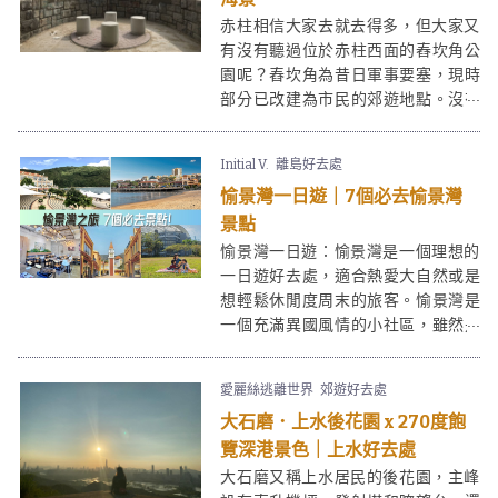
赤柱相信大家去就去得多，但大家又
有沒有聽過位於赤柱西面的舂坎角公
園呢？舂坎角為昔日軍事要塞，現時
部分已改建為市民的郊遊地點。沒有
赤柱市集的繁華熱鬧，舂坎角勝在環
境清幽少人，情侶好友們來談談心過
Initial V.
離島好去處
一日半日就最適合不過啦！
愉景灣一日遊｜7個必去愉景灣
景點
愉景灣一日遊：愉景灣是一個理想的
一日遊好去處，適合熱愛大自然或是
想輕鬆休閒度周末的旅客。愉景灣是
一個充滿異國風情的小社區，雖然是
慢活，但也是吃喝玩樂的集中地。周
末遠離繁囂，乘船到達愉景灣，不用
愛麗絲逃離世界
郊遊好去處
攀山涉水，卻有山有水有靚景有多國
大石磨．上水後花園 x 270度飽
美食。在廣闊的愉景灣廣場不時也會
舉辦愉景灣市集，熱鬧非常。愉景灣
覽深港景色｜上水好去處
一日遊更不少得美麗的大白灣沙灘。
大石磨又稱上水居民的後花園，主峰
情侶來愉景灣一日遊是浪漫的，一家