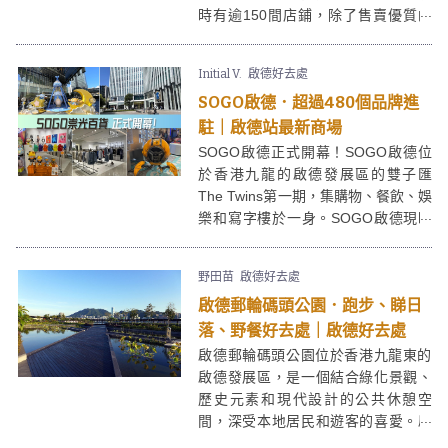
時有逾150間店鋪，除了售賣優質的
傢俬擺設外，還有多家時裝名牌
Outlet折扣店，是個十分受歡迎的購
Initial V.
啟德好去處
物熱點！
SOGO啟德．超過480個品牌進
駐｜啟德站最新商場
SOGO啟德正式開幕！SOGO啟德位
於香港九龍的啟德發展區的雙子匯
The Twins第一期，集購物、餐飲、娛
樂和寫字樓於一身。SOGO啟德現時
以有數百個本地及國際品牌進駐，是
一個非常集中同方便的休閒購物好去
野田苗
啟德好去處
處！SOGO啟德樓底高，空間感十
啟德郵輪碼頭公園．跑步、睇日
足，比銅鑼灣SOGO有更多年青時尚
品牌，SOGO啟德除了服飾、家品之
落、野餐好去處｜啟德好去處
餘仲有figures等玩具精品店，適合一
啟德郵輪碼頭公園位於香港九龍東的
家大細！
啟德發展區，是一個結合綠化景觀、
歷史元素和現代設計的公共休憩空
間，深受本地居民和遊客的喜愛。啟
德郵輪碼頭公園Kai Tak Cruise