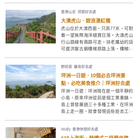
形岩柱地貌等也是打卡熱點。這些特
質亦令下白泥成為受一眾攝影愛好者
香港山女
郊遊好去處
拍日落的熱選景點。而在下白泥旁邊
大澳虎山．遊浪漫紅橋
的鴨仔坑士多，裝修也是心思十足，
在這裏渡過一個黃昏絕對是「目不瑕
虎山位於大澳西面，只高77米，可對
給」！
着一望無際海洋細賞日落。大澳虎山
行山路線有兩路可走，扶老攜幼的話
可選洪聖古廟樓梯原路上落，樓梯鋪
得很好十分易走；想增加難度的話可
選由狗伸地小路登上，走點泥路又可
野田苗
離島好去處
看到大澳另一角度的美。這裡真是個
坪洲一日遊．10個必去坪洲景
合家歡好地方！
點、必吃美食推介｜坪洲好去處
坪洲一日遊：坪洲現在是一個平靜的
小島，原來坪洲從前是個工業重鎮，
島上曾發展過三十多種工業，在坪洲
島上走一圈，就會發現這些逝去工業
的遺址。來坪洲一日遊除了尋幽探秘
外，亦可以上山走走看美景，或在坪
Wolfy
香港休閒好去處
洲街上閒逛特色小店及老店。