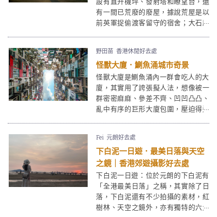
設有直升機坪、發射塔和瞭望台，還
人來是溫馨的，朋友來是多姿多采
有一間已荒廢的廢屋，據說荒屋是以
的。以下介紹7個愉景灣一日遊必去景
前英軍捉偷渡客留守的宿舍；大石磨
點。
高186公尺，山上景色開揚，從羅太
豆花附近的軍車路入口向上走，只需
野田苗
香港休閒好去處
30分鐘便能到達，大石磨同時是拍攝
怪獸大廈．鰂魚涌城市奇景
日落和夜景的好去處。
怪獸大廈是鰂魚涌內一群會吃人的大
廈，其實用了誇張擬人法，想像被一
群密密麻麻、參差不齊、凹凹凸凸、
亂中有序的巨形大廈包圍，壓迫得透
不過氣，像被怪獸吞噬，抬頭望上
去，既震撼又有點頭暈眼花。這群怪
Fei
元朗好去處
獸大廈Monster Buildings早已聞名國
下白泥一日遊．最美日落與天空
際，很多遊客前來一暏這個香港獨有
的鬧市奇景，當然也是攝影好去處。
之鏡｜香港郊遊攝影好去處
下白泥一日遊：位於元朗的下白泥有
「全港最美日落」之稱，其實除了日
落，下白泥還有不少拍攝的素材，紅
樹林、天空之鏡外，亦有獨特的六角