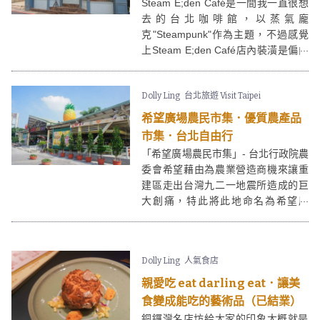
Steam E;den Café是一間我一直很想
去的台北咖啡館，以蒸氣龐
克"Steampunk"作為主題，不過感覺
上Steam E;den Café店內裝潢是偏向
英式風格多點。我們是大約下午茶時
間過去，人不算太多。Steam E;den
Dolly Ling
台北旅遊 Visit Taipei
Café的門面跟兩旁完全不同，所以很
容易就認出來喲。
希望廣場農民市集．優質農產品
市集．台北自由行
「希望廣場農民市集」- 台北行政院農
委會希望藉由為農業營造商機來讓重
建區走出台灣九二一地震所造成的巨
大創痛，特此將此地命名為希望廣
場。雖然台北希望廣場農民市集只開
星期六、日，但卻是以一個優質農產
品展售據點，開放給農民擺攤，而且
Dolly Ling
人氣食店
希望廣場農民市集每周好像也有不同
的主題喔！
親愛吃 eat darling eat．讓美
食變成能吃的藝術品（已結業）
銅鑼灣名店坊給大家的印象大概就是