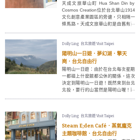
天成文旅華山町 Hua Shan Din by
Cosmos Creation位於台北華山1914
文化創意產業園區的旁邊，只相隔一
條馬路。天成文旅華山町是由舊有建
築物改建而成的台北酒店，不論在設
計還是歷史上也很有特色喔～！天成
Dolly Ling
台北旅遊 Visit Taipei
文旅華山町前身是第一銀行所屬的倉
庫，也曾作為一銀證券使用。
陽明山一日遊．夢幻湖．擎天
崗．台北自由行
陽明山一日遊：由於在台北每次星期
一都碰上什麼館都公休的關係，這次
決定到陽明山一日遊！既然來到台北
北投，要行的山當然是陽明山喔！陽
明上有一「 夢幻湖 」，是因為地形的
因素，所以在冬季時常有雲霧飄緲，
宛如仙境。
Dolly Ling
台北旅遊 Visit Taipei
Steam E;den Café．蒸氣龐克
主題咖啡館．台北自由行