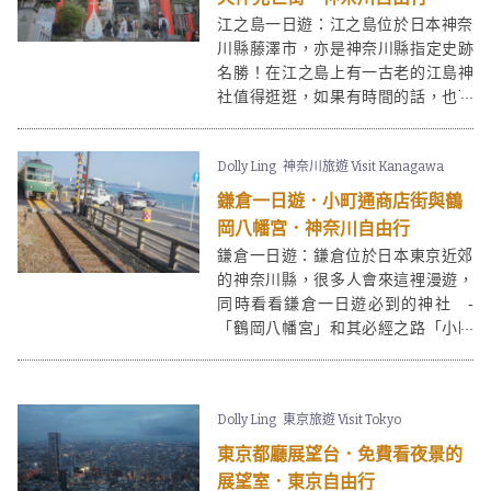
江之島一日遊：江之島位於日本神奈
川縣藤澤市，亦是神奈川縣指定史跡
名勝！在江之島上有一古老的江島神
社值得逛逛，如果有時間的話，也可
順道到
鎌倉
遊覽周邊景點。
Dolly Ling
神奈川旅遊 Visit Kanagawa
鎌倉一日遊．小町通商店街與鶴
岡八幡宮．神奈川自由行
鎌倉一日遊：鎌倉位於日本東京近郊
的神奈川縣，很多人會來這裡漫遊，
同時看看鎌倉一日遊必到的神社 -
「鶴岡八幡宮」和其必經之路「小町
通商店街」，可以參拜之餘又有手信
買有東西吃。來到鎌倉一日遊，當然
不能錯過最出名的，還是出現在「男
Dolly Ling
東京旅遊 Visit Tokyo
兒當入樽」裡的經典場景。不少人會
更會把鎌倉和
江之島
結合作一天的行
東京都廳展望台．免費看夜景的
程。
展望室．東京自由行