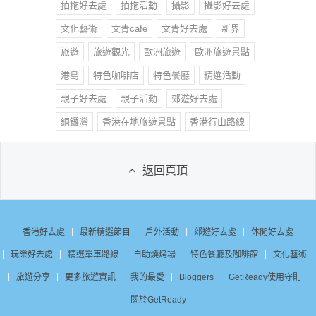
拍拖好去處
拍拖活動
攝影
攝影好去處
文化藝術
文青cafe
文青好去處
新界
旅遊
旅遊觀光
歐洲旅遊
歐洲旅遊景點
港島
特色咖啡店
特色餐廳
精選活動
親子好去處
親子活動
郊遊好去處
銅鑼灣
香港在地旅遊景點
香港行山路線
返回頁頂
香港好去處
最新精選節目
戶外活動
郊遊好去處
休閒好去處
玩樂好去處
精選單車路線
自助燒烤場
特色餐廳及咖啡館
文化藝術
旅遊分享
更多旅遊資訊
我的最愛
Bloggers
GetReady使用守則
關於GetReady