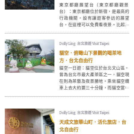
東京都廳展望台（東京都廳觀景
台）：東京都廳位於新宿，是最高的
行政機關，設有讓遊客參訪的展望
台，在這裡可以免費看夜景。比起其
他要收費的觀景塔來說，在東京都廳
展望台可以一次過看到更多知名景點
Dolly Ling
台北旅遊 Visit Taipei
和新宿的高樓大廈，是東京鐵塔和
六
本木Sky Deck
外的另一個選擇。
貓空．俯瞰山下景觀的喝茶地
方．台北自由行
貓空一日遊：貓空位於台北文山區，
曾為台北市最大產茶區之一，貓空現
在則為茶藝及夜景勝地。乘坐貓空纜
車上去大約要三十分鐘，而貓空當中
的奉陪餐廳(奉陪茶莊)，可以讓大家
喝茶之餘，還能觀看山下景色，是個
來台北慢活的必到景點。
Dolly Ling
台北旅遊 Visit Taipei
天成文旅華山町．活化旅店．台
北自由行