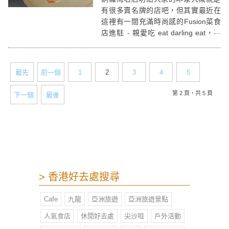
有很多賣名牌的店吧，但其實最近在
這裡有一間充滿時尚感的Fusion菜食
店進駐 - 親愛吃 eat darling eat，不
過稍微經過看一眼的話或許會以為這
是間賣潮流服飾的店而已，有點難聯
想到是餐廳。
最先
前一個
1
2
3
4
5
第 2 頁，共 5 頁
下一個
最後
> 香港好去處搜尋
Cafe
九龍
亞洲旅遊
亞洲旅遊景點
人氣食店
休閒好去處
尖沙咀
戶外活動