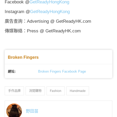
Facebook @
GetReadyHongKong
Instagram @
GetReadyHongKong
廣告查詢：Advertising @ GetReadyHK.com
傳媒聯絡：Press @ GetReadyHK.com
Broken Fingers
網址:
Broken Fingers Facebook Page
手作品牌
消閒購物
Fashion
Handmade
野田苗