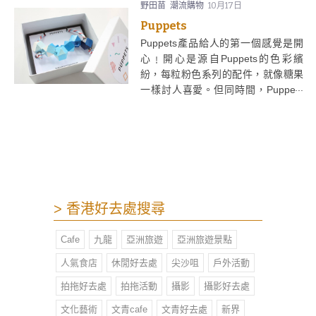
野田苗
潮流購物
10月17日
Puppets
Puppets產品給人的第一個感覺是開
心﹗開心是源自Puppets的色彩繽
紛，每粒粉色系列的配件，就像糖果
一樣討人喜愛。但同時間，Puppets
採用幾何立體設計，帶出點型格，
balance了太可愛的感覺。
> 香港好去處搜尋
Cafe
九龍
亞洲旅遊
亞洲旅遊景點
人氣食店
休閒好去處
尖沙咀
戶外活動
拍拖好去處
拍拖活動
攝影
攝影好去處
文化藝術
文青cafe
文青好去處
新界