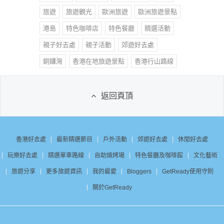
旅遊
旅遊觀光
歐洲旅遊
歐洲旅遊景點
港島
特色咖啡店
特色餐廳
精選活動
親子好去處
親子活動
郊遊好去處
銅鑼灣
香港在地旅遊景點
香港行山路線
返回頁頂
香港好去處
最新精選節目
戶外活動
郊遊好去處
休閒好去處
玩樂好去處
精選單車路線
自助燒烤場
特色餐廳及咖啡館
文化藝術
旅遊分享
更多旅遊資訊
我的最愛
Bloggers
GetReady使用守則
關於GetReady