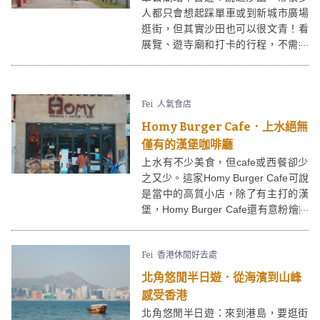
人都只會想起踩單車或到新城市廣場
逛街，但其實沙田也可以很文青！看
展覽、遊寺廟和打卡的行程，不需搭
車，只要一條散步路線便能滿足──一
起跟著這條路線，在車公廟週邊來個
輕鬆的半日遊吧！
Fei
人氣食店
Homy Burger Cafe．上水絕無
僅有的漢堡咖啡廳
上水有不少美食，但cafe或西餐卻少
之又少。這家Homy Burger Cafe可說
是當中的高質小店，除了有主打的漢
堡，Homy Burger Cafe還有意粉燴飯
等餐點，選擇十分多！
Fei
香港休閒好去處
北角悠閒半日遊．從海濱到山峰
感受香港
北角悠閒半日遊：來到港島，要逛街