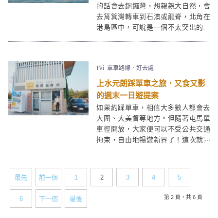
的話會去銅鑼灣，想親親大自然，會
去筲箕灣轉車到石澳或龍脊，北角在
港島區中，可說是一個不太突出的地
方。但正因如此，北角亦是一個可以
讓人悠閒地感受香港各面地道特色的
好地方。此趟北角悠閒半日遊路線會
Fei
單車路線．好去處
先到cafe嘆個tea，再到春秧街及北角
海濱街拍，並以
紅香爐峰
觀日落為終
上水元朗踩單車之旅．又食又影
站。
的週末一日遊提案
如果約踩單車，相信大多數人都會去
大圍、大美督等地方。但隨著屯馬單
車徑開放，大家便可以不受公共交通
拘束，自由地暢遊新界了！這次就讓
筆者介紹一下上水元朗段的打卡及美
食景點，給大家一個悠閒又健康的週
末提案吧！
最先
前一個
1
2
3
4
5
第 2 頁，共 6 頁
6
下一個
最後