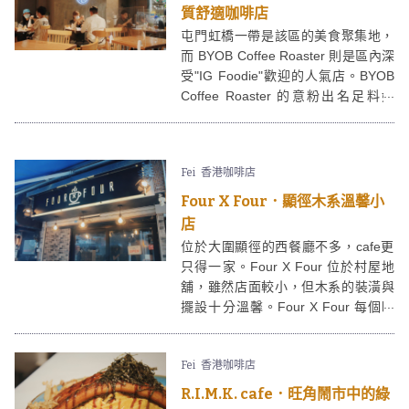
質舒適咖啡店
屯門虹橋一帶是該區的美食聚集地，
而 BYOB Coffee Roaster 則是區內深
受"IG Foodie"歡迎的人氣店。BYOB
Coffee Roaster 的意粉出名足料好
味，環境又夠寬敞，CP值十分高！
Fei
香港咖啡店
Four X Four．顯徑木系溫馨小
店
位於大圍顯徑的西餐廳不多，cafe更
只得一家。Four X Four 位於村屋地
舖，雖然店面較小，但木系的裝潢與
擺設十分溫馨。Four X Four 每個時
段都有不同menu，餐點不時都會轉
變，選擇足夠滿足不同喜好的人士！
Fei
香港咖啡店
R.I.M.K. cafe．旺角鬧市中的綠