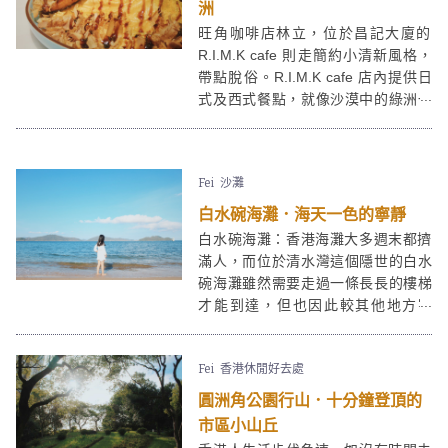
洲
旺角咖啡店林立，位於昌記大廈的
R.I.M.K cafe 則走簡約小清新風格，
帶點脫俗。R.I.M.K cafe 店內提供日
式及西式餐點，就像沙漠中的綠洲一
般，讓人歇息與品嚐美食。R.I.M.K
cafe 有不少餐點都有海鮮──大蝦、蜆
肉、三文魚，喜歡海鮮的朋友們有福
Fei
沙灘
了，必試其招牌名古屋蒲燒饅魚蛋包
意大利飯！
白水碗海灘．海天一色的寧靜
白水碗海灘：香港海灘大多週末都擠
滿人，而位於清水灣這個隱世的白水
碗海灘雖然需要走過一條長長的樓梯
才能到達，但也因此較其他地方寧
靜，可以和好友在白水碗海灘舒適地
享受一個海天一色的午後。
Fei
香港休閒好去處
圓洲角公園行山．十分鐘登頂的
市區小山丘