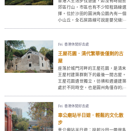
香港人生活步伐急速，如沒有時間去
郊區行山，市區也有不少短程路線選
擇。位於沙田的圓洲角公園內有一個
小山丘，全石屎路線可說是嬰兒級難
度，到圓洲角公園行山更只需十分鐘
便能登頂，適合即興短遊！
Fei
香港休閒好去處
王屋花園．清代繁華後僅剩的古
屋
座落於城門河畔的王屋花園，是清末
王屋村建築群剩下的最後一間古屋。
王屋花園遺世獨立，彷彿和週邊建築
處於不同時空，也是圓州角僅存的歷
史地標。
Fei
香港休閒好去處
車公廟站半日遊．輕鬆的文化散
步
車公廟站半日遊：說起沙田一帶很多