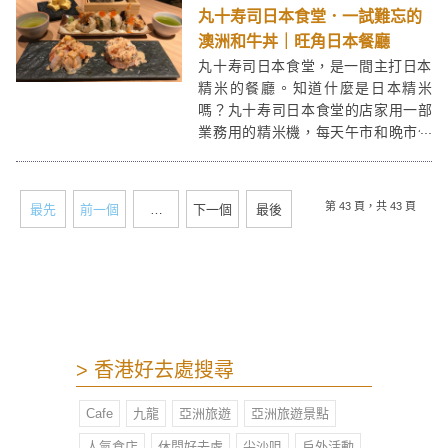
丸十寿司日本食堂．一試難忘的
澳洲和牛丼｜旺角日本餐廳
丸十寿司日本食堂，是一間主打日本
精米的餐廳。知道什麼是日本精米
嗎？丸十寿司日本食堂的店家用一部
業務用的精米機，每天午市和晩市勻
會把日本直送的玄米打磨成白米，最
新鮮的白米是為精米。「丸十」在日
本文化中有圓滿吉祥的意昧，希望人
第 43 頁，共 43 頁
最先
前一個
…
下一個
最後
人有個圓滿美好的用餐回憶。
> 香港好去處搜尋
Cafe
九龍
亞洲旅遊
亞洲旅遊景點
人氣食店
休閒好去處
尖沙咀
戶外活動