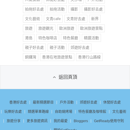
拍拖好去處
拍拖活動
攝影
攝影好去處
文化藝術
文青cafe
文青好去處
新界
旅遊
旅遊觀光
歐洲旅遊
歐洲旅遊景點
港島
特色咖啡店
特色餐廳
精選活動
親子好去處
親子活動
郊遊好去處
銅鑼灣
香港在地旅遊景點
香港行山路線
返回頁頂
香港好去處
最新精選節目
戶外活動
郊遊好去處
休閒好去處
玩樂好去處
精選單車路線
自助燒烤場
特色餐廳及咖啡館
文化藝術
旅遊分享
更多旅遊資訊
我的最愛
Bloggers
GetReady使用守則