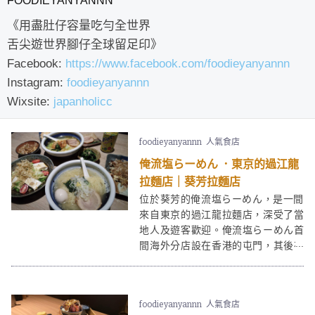
FOODIEYANYANNN
《用盡肚仔容量吃勻全世界
舌尖遊世界腳仔全球留足印》
Facebook:
https://www.facebook.com/foodieyanyannn
Instagram:
foodieyanyannn
Wixsite:
japanholicc
foodieyanyannn
人氣食店
俺流塩らーめん ．東京的過江龍
拉麵店｜葵芳拉麵店
位於葵芳的俺流塩らーめん，是一間
來自東京的過江龍拉麵店，深受了當
地人及遊客歡迎。俺流塩らーめん首
間海外分店設在香港的屯門，其後在
各個地區也陸續開店，方便本港市民
品嚐。近期推出了期間限定的海老味
噌拉麵，不可錯過。
foodieyanyannn
人氣食店