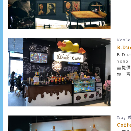
NeoLo
B.D
B.D
Yoh
品提供
你一齊
Ying
Cof