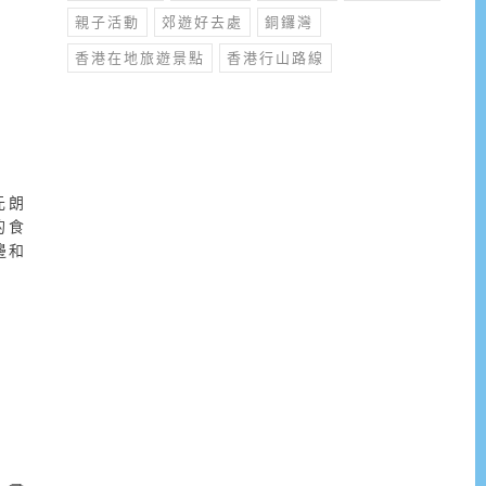
親子活動
郊遊好去處
銅鑼灣
香港在地旅遊景點
香港行山路線
元朗
的食
邊和
～