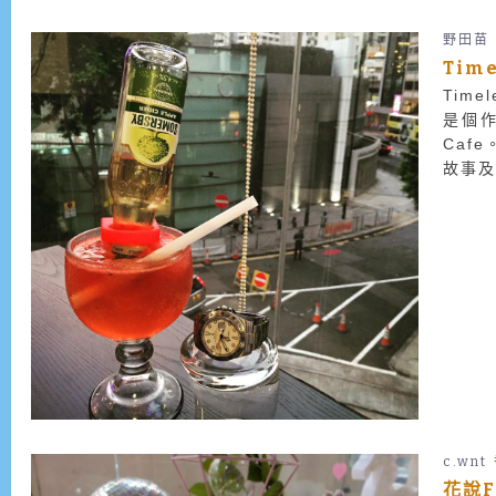
野田苗
Time
Time
是個作
Caf
故事及
c.wnt
花說F