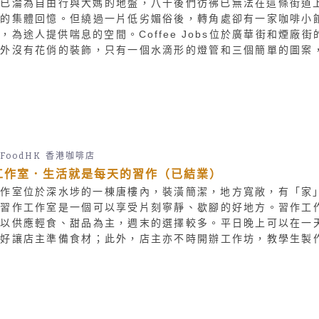
角已淪為自由行與大媽的地盤，八十後們彷彿已無法在這條街道
己的集體回憶。但繞過一片低劣媚俗後，轉角處卻有一家咖啡小
，為途人提供喘息的空間。Coffee Jobs位於廣華街和煙廠街
門外沒有花俏的裝飾，只有一個水滴形的燈管和三個簡單的圖案
明瞭——就是一家提供咖啡與簡餐的小店。
FoodHK
香港咖啡店
工作室．生活就是每天的習作（已結業）
工作室位於深水埗的一棟唐樓內，裝潢簡潔，地方寬敞，有「家
，習作工作室是一個可以享受片刻寧靜、歇腳的好地方。習作工
室以供應輕食、甜品為主，週末的選擇較多。平日晚上可以在一
，好讓店主準備食材；此外，店主亦不時開辦工作坊，教學生製