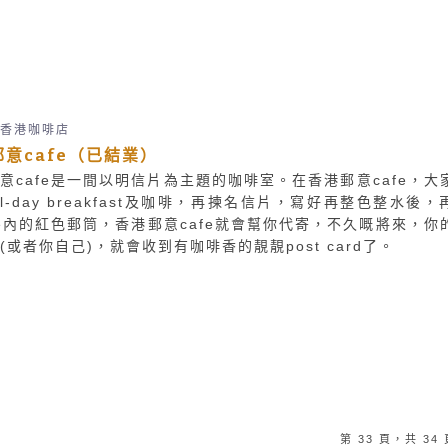
香港咖啡店
意cafe（已結業）
意cafe是一間以明信片為主題的咖啡室。在香港郵意cafe，大
ll-day breakfast及咖啡，再揀名信片，寫好再整色整水後，
fe內的紅色郵筒，香港郵意cafe就會幫你代寄，不久嘅將來，你
(或者你自己)，就會收到有咖啡香的靚靚post card了。
第 33 頁，共 34 