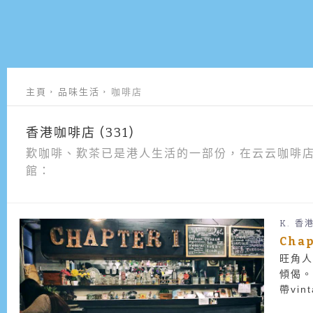
主頁
品味生活
咖啡店
香港咖啡店 (331)
歎咖啡、歎茶已是港人生活的一部份，在云云咖啡
館：
K.
香
Cha
旺角人
傾偈。
帶vi