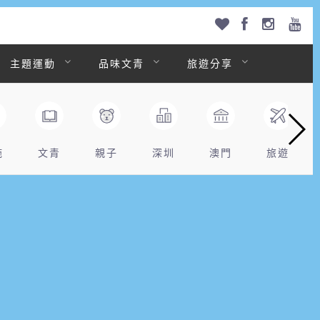
主題運動
品味文青
旅遊分享
拖
文青
親子
深圳
澳門
旅遊