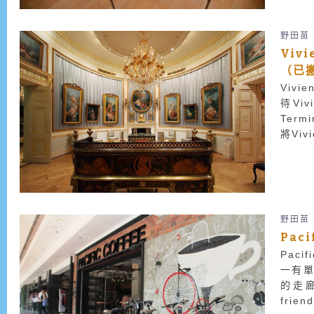
野田苗
Viv
（已
Viv
待Vi
Term
將Vi
輕鬆隨
野田苗
Paci
Paci
一有單
的走廊
fri