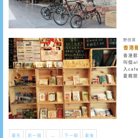
點...
野田苗
香港郵
香港郵
叫個a
入ca
愛親朋
最先
前一個
…
下一個
最後