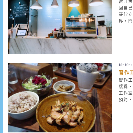
當旺
回自
靜佇立
界，
思簡單
MrMrs
習作
習作
感覺
工作
預約
瓷。