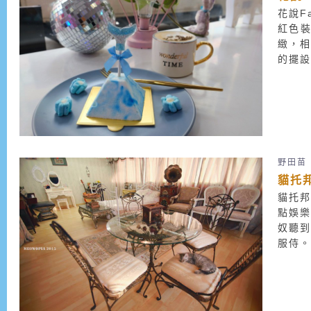
花說F
紅色
緻，
的擺
牌和蠟
野田苗
貓托
貓托邦
點娛樂
奴聽到
服侍。