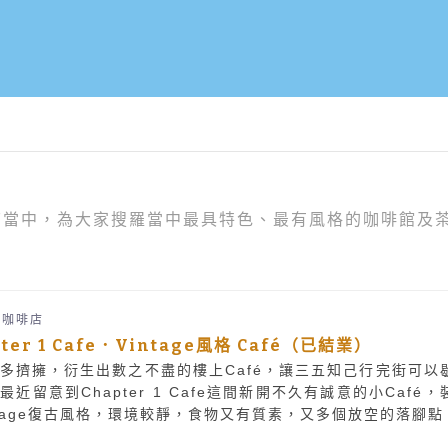
店當中，為大家搜羅當中最具特色、最有風格的咖啡館及
港咖啡店
pter 1 Cafe．Vintage風格 Café（已結業）
多擠擁，衍生出數之不盡的樓上Café，讓三五知己行完街可以
最近留意到Chapter 1 Cafe這間新開不久有誠意的小Café，
ntage復古風格，環境較靜，食物又有質素，又多個放空的落腳點