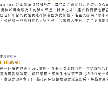
ara xoxo是兩姐妹開的咖啡店，其特別之處絕對是激發少女心
裝潢和以獨角獸為主的夢幻壁畫。除此之外，連食物賣相也相
相信任何年紀的女性也能在這尋回少女情懷。店主也提供了很多
設、公仔和一些影相位給大家打卡。若果有人生日，店主更會提
燭，她們也很樂意為大家拍照。
香港咖啡店
邦（已結業）
是一個讓你成班friend飲嘢、食嘢同吹水的地方，當然貓托邦
是有可愛貓咪玩...唔好意思，應該係比貓玩至真 (相信任何一
，應該會極興奮﹗)，貓托邦仲要整埋間宮廷主題房，將貓當皇