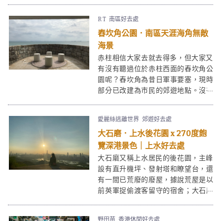
分，而在前面加上「東」字。東平洲
風景秀麗，是海岸公園的一部分，更
R T
南區好去處
曾入選「香港十大勝景」，雖然往來
舂坎角公園．南區天涯海角無敵
東平洲交通不算方便，但實在值得一
去。
海景
赤柱相信大家去就去得多，但大家又
有沒有聽過位於赤柱西面的舂坎角公
園呢？舂坎角為昔日軍事要塞，現時
部分已改建為市民的郊遊地點。沒有
赤柱市集的繁華熱鬧，舂坎角勝在環
境清幽少人，情侶好友們來談談心過
愛麗絲逃離世界
郊遊好去處
一日半日就最適合不過啦！
大石磨．上水後花園 x 270度飽
覽深港景色｜上水好去處
大石磨又稱上水居民的後花園，主峰
設有直升機坪、發射塔和瞭望台，還
有一間已荒廢的廢屋，據說荒屋是以
前英軍捉偷渡客留守的宿舍；大石磨
高186公尺，山上景色開揚，從羅太
豆花附近的軍車路入口向上走，只需
野田苗
香港休閒好去處