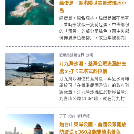
綠蛋島．香港隱世美景玻璃水小
精神！
島
綠蛋島，原名爛排。綠蛋島因在高空
上看時形狀似一隻荷包蛋，中央部份
的「蛋黃」的部分呈綠色（因中央部
份佈滿綠色植物），故近年被稱為綠
蛋島。綠蛋島上有個小沙灘，水清沙
幼而且水淺，適合嬉水浮潛。綠蛋島
愛麗絲逃離世界
沙灘
在大潮退日子，可直接經沙堤走到綠
汀九灣沙灘．荃灣公眾泳灘好去
蛋島，一般日子則需涉水而過／游
水，較適合熟諳泳術之人士，出發前
處 x 打卡三塔式斜拉橋
留意潮汐時間。
汀九灣沙灘位於荃灣區，與近水灣均
屬於可「在維港範圍游泳」的政府刊
憲泳灘。汀九灣沙灘位於新界荃灣汀
九青山公路11 3/4咪，就在汀九村下
方，是荃灣眾多泳灘最靠近民居的一
個。汀九灣雖然在1977年被香港政府
了了
炮台山好去處
因附近和青馬大橋的建造工程而被關
炮台山東岸公園．首個公眾開放
閉，但2014年已經重開，除了繼續吸
引到不少泳客外，還有不少攝影師因
防波堤 x 360度飽覽維港景色