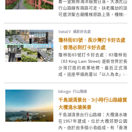
給」！
着一望無際海洋細賞日落。大澳虎山
行山路線有兩路可走，扶老攜幼的話
可選洪聖古廟樓梯原路上落，樓梯鋪
得很好十分易走；想增加難度的話可
選由狗伸地小路登上，走點泥路又可
Initial V.
攝影好去處
看到大澳另一角度的美。這裡真是個
瓊林街83號．長沙灣打卡好去處
合家歡好地方！
｜香港必到打卡好去處
瓊林街83號打卡好去處：83瓊林街
（83 King Lam Street) 是新世界於長
沙灣打造的商業地標，最近正式落
成。這座甲級商廈以「以人為本」和
「為社區帶來新活力」的設計理念，
顯著改變了傳統工業區的面貌。瓊林
hikegps
行山路線
街83號由著名建築所 Rocco Design
千島湖清景台．3小時行山路線賞
Architects 設計，中庭設計為梯級式
園林廣場，更一躍成為2024必到打卡
大欖涌水塘美景
去處。
千島湖清景台行山路線：大欖涌水塘
在1957年建成，位於大欖郊野公園
內，由於由多個小島組成，有「香港