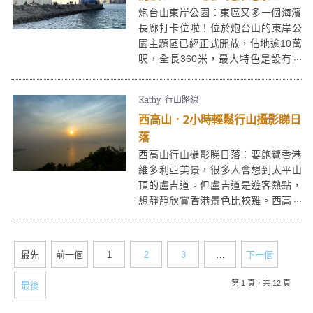
毗鄰的汀九橋而至，皆因汀九橋是世
炮台山東岸公園：東區又多一個海濱
界首條三塔式斜拉索橋，為必影打卡
長廊打卡位啦！位於炮台山的東岸公
位。
園主題區已經正式開放，佔地逾10萬
呎，全長360米，最大特色是設有第
一條於維港內向公眾開放的防波堤，
站在東岸公園防波堤末端，更可近乎
Kathy
行山路線
360度飽覽維港景色，睇日落城市剪
西高山．2小時輕鬆行山攝影睇日
影一流！
落
西高山行山攝影睇日落：要飽覽香港
維多利亞美景，很多人會想到太平山
頂的盧吉道。但盧吉道是遊客熱點，
想靜靜欣賞香港景色比較難。西高山
能飽覽香港的日景夜景，是座相對較
輕鬆易行的山，西高山作為攝影熱門
地，日落日出絕對是西高山其中一樣
最先
前一個
1
2
3
…
下一個
最吸引人之處，喜歡行山和攝影的朋
友就絕對不要錯過了！
第 1 頁，共 12 頁
最後