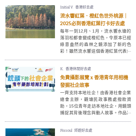
睇日落同放空的好去處。
Initial V.
香港好去處
流水響紅葉．橙紅色世外桃源｜
2025必到香港紅葉打卡好去處
每年一到12月、1月，流水響水塘的
落羽松都會變成橙紅色，令原本已經
綠意盎然的森林之鏡添加了新的色
彩！雖然流水響這個香港紅葉代表鮮
紅程度不及日本及韓國的紅葉，但橙
紅色的流水響也有一份獨特的浪漫氛
K.
香港休閒好去處
圍。加上流水響名字的由來源於當地
免費攝影展覽 x 香港青年用相機
潺潺流動的溪水聲，讓人彷彿置身於
一片橙紅色世外桃源。
發掘社企故事
一齊支持本地社企！由香港社會企業
總會主辦，觀塘民政事務處撥款資
助，15位青年走訪本地社企，用鏡頭
捕捉其背後理念與動人故事。作品將
於2025年12月27至28日一連兩天在
觀塘海濱活動空間02(Dream 207)首
Pixsoul
郊遊好去處
次曝光，帶你感受青年鏡頭下的社企