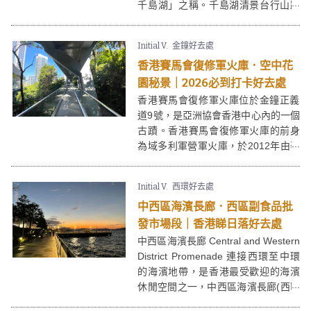
千島湖」之稱。千島湖清景台行山路
線由掃管笏村出發，登山約1.5小時就
能登上清景台俯瞰千島湖。千島湖清
Initial V.
金鐘好去處
景台於2019年落成，現在不需要攀碎
香港賽馬會復修軍火庫．空中花
石泥路，全程約3小時同埋只要走樓梯
就可輕鬆到達！
園秘景｜2026必到打卡好去處
香港賽馬會復修軍火庫位於金鐘正義
道9號，是亞洲協會香港中心內的一個
古蹟。香港賽馬會復修軍火庫的前身
為域多利軍營軍火庫，於2012年由著
名建築師事務所Tod Williams Billie
Tsien成功將遺址復修活化，改造成文
Initial V.
西環好去處
化、藝術和知識中心，簡約的建築設
中西區海濱長廊．西區副食品批
計加上周邊的優美的環境，令人感覺
置身於城市綠洲之中。
發市場段｜香港睇日落好去處
中西區海濱長廊 Central and Western
District Promenade 連接西環至中環
的海濱地帶，是香港最受歡迎的海濱
休閒空間之一，中西區海濱長廊(西區
副食品批發市場段)更是市區其中一個