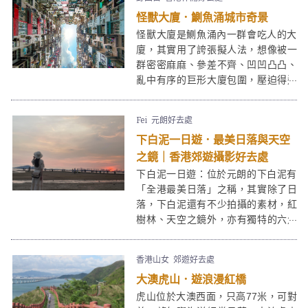
30分鐘便能到達，大石磨同時是拍攝
怪獸大廈．鰂魚涌城市奇景
日落和夜景的好去處。
怪獸大廈是鰂魚涌內一群會吃人的大
廈，其實用了誇張擬人法，想像被一
群密密麻麻、參差不齊、凹凹凸凸、
亂中有序的巨形大廈包圍，壓迫得透
不過氣，像被怪獸吞噬，抬頭望上
去，既震撼又有點頭暈眼花。這群怪
Fei
元朗好去處
獸大廈Monster Buildings早已聞名國
下白泥一日遊．最美日落與天空
際，很多遊客前來一暏這個香港獨有
的鬧市奇景，當然也是攝影好去處。
之鏡｜香港郊遊攝影好去處
下白泥一日遊：位於元朗的下白泥有
「全港最美日落」之稱，其實除了日
落，下白泥還有不少拍攝的素材，紅
樹林、天空之鏡外，亦有獨特的六角
形岩柱地貌等也是打卡熱點。這些特
質亦令下白泥成為受一眾攝影愛好者
香港山女
郊遊好去處
拍日落的熱選景點。而在下白泥旁邊
大澳虎山．遊浪漫紅橋
的鴨仔坑士多，裝修也是心思十足，
在這裏渡過一個黃昏絕對是「目不瑕
虎山位於大澳西面，只高77米，可對