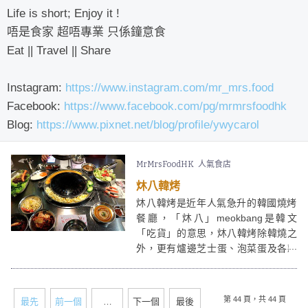
Life is short; Enjoy it !
唔是食家 超唔專業 只係鐘意食
Eat || Travel || Share
Instagram:
https://www.instagram.com/mr_mrs.food
Facebook:
https://www.facebook.com/pg/mrmrsfoodhk
Blog:
https://www.pixnet.net/blog/profile/ywycarol
MrMrsFoodHK
人氣食店
炑八韓烤
炑八韓烤是近年人氣急升的韓國燒烤
餐廳，「炑八」meokbang是韓文
「吃貨」的意思，炑八韓烤除韓燒之
外，更有爐邊芝士蛋、泡菜蛋及各款
地道韓食，配埋韓式冰、果味燒酒、
啤酒，最啱一大班人一齊大吃大喝、
享受輕鬆愉快時光。最近炑八韓烤更
第 44 頁，共 44 頁
最先
前一個
…
下一個
最後