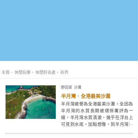
主頁
休閒玩樂
休閒好去處
新界
野田苗
沙灘
半月灣．全港最美沙灘
半月灣被譽為全港最美沙灘，全因為
半月灣的水質長期被環保署評為一
級，半月灣水質清澈，幾乎在浮台上
可見到水底。加點想像，到半月灣就
似到了布吉或峇里島度假一樣呢！