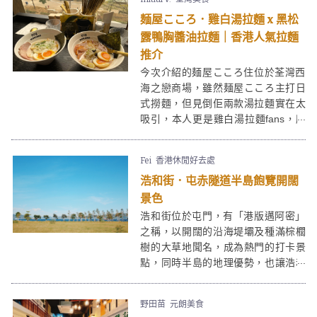
前不妨先到天文台網站查看下白泥日
麺屋こころ．雞白湯拉麵 x 黑松
落時間。看日落後可到附近的流浮山
食海鮮，或元朗著名的(佳記甜品)B仔
露鴨胸醬油拉麵｜香港人氣拉麵
涼粉吃甜品，當然不要忘記元朗特產 -
推介
老婆餅啦！
今次介紹的麺屋こころ住位於荃灣西
海之戀商場，雖然麺屋こころ主打日
式撈麵，但見倒佢兩款湯拉麵實在太
吸引，本人更是雞白湯拉麵fans，所
以最後決定點了雞白湯拉麵、黑松露
鴨胸醬油拉麵，驚喜有質素！
Fei
香港休閒好去處
浩和街．屯赤隧道半島飽覽開闊
景色
浩和街位於屯門，有「港版邁阿密」
之稱，以開闊的沿海堤壩及種滿棕櫚
樹的大草地聞名，成為熱門的打卡景
點，同時半島的地理優勢，也讓浩和
街成為觀賞日落的好去處。
野田苗
元朗美食