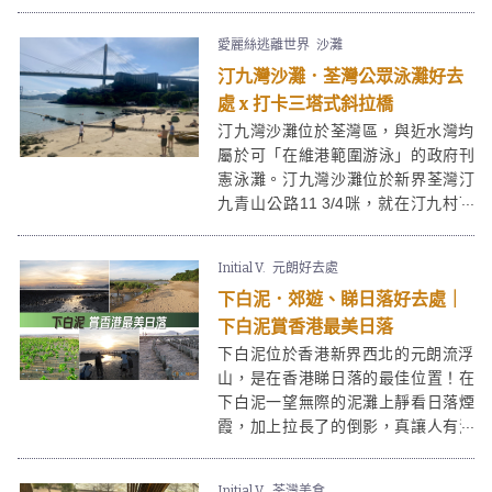
方，有荷花池、蝴蝶谷、竹林、果
園、農地等。仲有條自然教育徑，真
愛麗絲逃離世界
沙灘
是一個動靜皆宜、內外兼備的郊遊好
汀九灣沙灘．荃灣公眾泳灘好去
去處。
處 x 打卡三塔式斜拉橋
汀九灣沙灘位於荃灣區，與近水灣均
屬於可「在維港範圍游泳」的政府刊
憲泳灘。汀九灣沙灘位於新界荃灣汀
九青山公路11 3/4咪，就在汀九村下
方，是荃灣眾多泳灘最靠近民居的一
個。汀九灣雖然在1977年被香港政府
Initial V.
元朗好去處
因附近和青馬大橋的建造工程而被關
下白泥．郊遊、睇日落好去處｜
閉，但2014年已經重開，除了繼續吸
引到不少泳客外，還有不少攝影師因
下白泥賞香港最美日落
毗鄰的汀九橋而至，皆因汀九橋是世
下白泥位於香港新界西北的元朗流浮
界首條三塔式斜拉索橋，為必影打卡
山，是在香港睇日落的最佳位置！在
位。
下白泥一望無際的泥灘上靜看日落煙
霞，加上拉長了的倒影，真讓人有洗
滌心靈的感覺。由元朗市中心出發乘
小巴到下白泥大約需時30分鐘，出發
Initial V.
荃灣美食