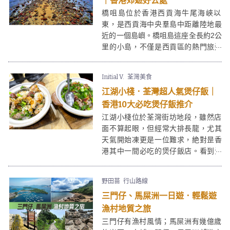
｜香港郊遊好去處
橋咀島位於香港西貢海牛尾海峽以
東，是西貢海中央羣島中距離陸地最
近的一個島嶼。橋咀島這座全長約2公
里的小島，不僅是西貢區的熱門旅遊
點，橋咀島更是一座天然的「地質博
物館」，以其獨特的地理景觀、清澈
Initial V.
荃灣美食
的海灣與豐富的生態，吸引著本地居
江湖小棧．荃灣超人氣煲仔飯｜
民與來自世界各地的遊客前來探索。
香港10大必吃煲仔飯推介
江湖小棧位於荃灣街坊地段，雖然店
面不算起眼，但經常大排長龍，尤其
天氣開始凍更是一位難求，絶對昰香
港其中一間必吃的煲仔飯店。看到江
湖小棧即叫即製的煲仔飯和小菜實在
太吸引，本人更是煲仔飯愛好者，所
野田苗
行山路線
以最後決定點了魷魚肉餅煲仔飯、臘
三門仔、馬屎洲一日遊．輕鬆遊
味排骨煲仔飯，雖然價錢不算親民，
但地道風味搭夠！
漁村地質之旅
三門仔有漁村風情；馬屎洲有幾億歲