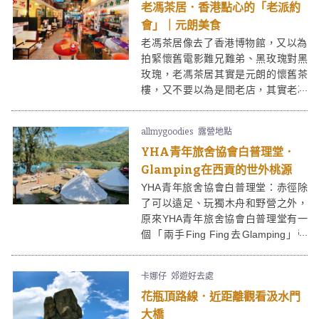
老馮茶居．香港點心的「老派約
會」｜元朗美食
老馮茶居像去了香港博物館，又以為
拍緊懷舊電影難兄難弟、黑玫瑰對黑
玫瑰，老馮茶居其實是元朗的懷舊茶
樓，又不要以為是間老店，其實老馮
茶居是年青老闆的新搞作。惟一「老
馮」是真有其人，是個四十年經驗的
allmygoodies
露營地點
點心老師傅。
YHA青年旅舍協會白普理堂．
Glamping在西貢的世外桃源
YHA青年旅舍協會白普理堂：赤徑除
了可以遠足、玩獨木舟和野營之外，
原來YHA青年旅舍協會白普理堂有一
個「兩手Fing Fing去Glamping」營
地！這裏環境超級美，像世外桃源一
樣，完全不像香港。而且YHA青年旅
卡娜仔
郊遊好去處
舍協會白普理堂這裹只有兩個大的圓
花瓶頂路線．近距離觀看汲水門
型Glamping營，如果可以找多兩個朋
友一起來，就像包場一樣，感覺像去
大橋