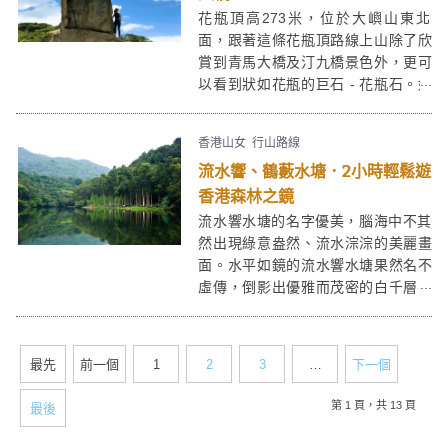
了私人小島渡假呢。
花瓶頂高273米，位於大嶼山東北
面，跟著這條花瓶頂路線上山除了欣
賞到青馬大橋及汀九橋景色外，更可
以看到狀如花瓶的巨石 - 花瓶石。如
果傍晚來更可觀賞美麗的日落。這次
我選擇花瓶頂行山路線是由青馬大橋
香港山女
行山路線
收費站起步，沿大轉前往花瓶石及花
流水響、鶴藪水塘．2小時輕鬆遊
瓶頂，最後下山回青馬大橋收費站。
其實在花瓶頂上也有另一條路線可以
香港森林之鏡
往欣澳，但難度較高。
流水響水塘的名字優美，腦海中不其
然出現綠意盎然、流水淙淙的美麗畫
面。水平如鏡的流水響水塘果然名不
虛傳，倒影出優雅而茂密的白千層，
形成了「森林之鏡」，仙氣指數令流
水響獲得「香港小桂林」之美譽。離
開寧靜的流水響水塘，一口氣登上石
最先
前一個
1
2
3
…
下一個
坳山山頂，俯瞰上水、粉嶺一帶，人
在高處豁然舒暢。旅程最後以鶴藪水
第 1 頁，共 13 頁
最後
塘作結。