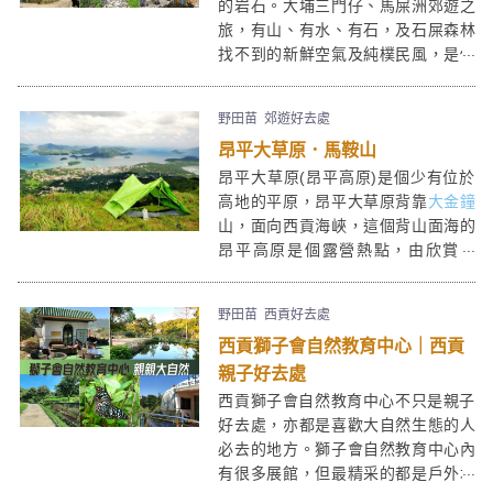
的岩石。大埔三門仔、馬屎洲郊遊之
旅，有山、有水、有石，及石屎森林
找不到的新鮮空氣及純樸民風，是個
文化＋地質深度行，最適合有心有力
(只需少少腳骨力)的你。
野田苗
郊遊好去處
昂平大草原．馬鞍山
昂平大草原(昂平高原)是個少有位於
高地的平原，昂平大草原背靠
大金鐘
山，面向西貢海峽，這個背山面海的
昂平高原是個露營熱點，由欣賞日
落，至過夜看日出，景色超美。清勁
疾風也使昂平高原成為玩滑翔傘的勝
野田苗
西貢好去處
地。昂平營地上亦芒草及牛牛處處，
西貢獅子會自然教育中心｜西貢
舖張格仔布，在最接近藍天白雲的昂
平大草地上野餐，感覺超爽！
親子好去處
西貢獅子會自然教育中心不只是親子
好去處，亦都是喜歡大自然生態的人
必去的地方。獅子會自然教育中心內
有很多展館，但最精采的都是戶外地