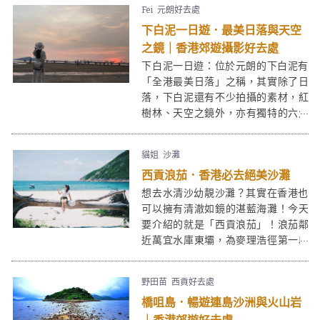
Fei
元朗好去處
下白泥一日遊．最美日落與天空
之鏡｜香港郊遊攝影好去處
下白泥一日遊：位於元朗的下白泥有
「全港最美日落」之稱，其實除了日
落，下白泥還有不少拍攝的素材，紅
樹林、天空之鏡外，亦有獨特的六角
形岩柱地貌等也是打卡熱點。這些特
質亦令下白泥成為受一眾攝影愛好者
貓姐
沙灘
拍日落的熱選景點。而在下白泥旁邊
西貢浪茄．香港必去絕美沙灘
的鴨仔坑士多，裝修也是心思十足，
在這裏渡過一個黃昏絕對是「目不瑕
想去水清沙幼靚沙灘？其實在香港也
給」！
可以擁有清澈如鏡的湛藍海灘！今天
要介紹的就是「西貢浪茄」！浪茄鄰
近萬宜水庫東壩，為麥理浩徑第一段
途經，屬於西貢東郊野公園的一部
分。在浪茄除了沙灘玩水外，這邊也
野田苗
西貢好去處
可以露營的。
橋咀島．暢遊連島沙洲與火山岩