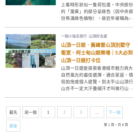
上看時形狀似一隻荷包蛋，中央部份
的「蛋黃」的部分呈綠色（因中央部
份佈滿綠色植物），故近年被稱為綠
蛋島。綠蛋島上有個小沙灘，水清沙
幼而且水淺，適合嬉水浮潛。綠蛋島
一個小強去旅行
山頂好去處
在大潮退日子，可直接經沙堤走到綠
山頂一日遊．舊總督山頂別墅守
蛋島，一般日子則需涉水而過／游
水，較適合熟諳泳術之人士，出發前
衛室、柯士甸山遊樂場｜5大必到
留意潮汐時間。
山頂一日遊打卡位
山頂一日遊是探索香港城市魅力與大
自然風光的最佳選擇，適合家庭、情
侶拍拖或個人遊覽。到太平山山頂行
山亦不一定大汗疊細汗才叫做行山！
行山可以是一種運動，同樣也可以是
一種享受！今天介紹的山頂一日遊路
線同山頂一日遊必去5大打卡景點！前
最先
前一個
1
2
3
…
下一個
往位於太平山頂的「舊總督山頂別
墅」，大家仲可以輕輕鬆鬆在一大片
第 1 頁，共 8 頁
最後
草原上野餐，打卡維多利亞宮廷古
堡、噴水池，享受一個偽英國貴族的