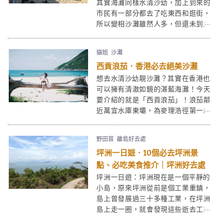
的你。
其實海灘同樣水清沙幼，加上到來的
市民有一部分都去了吃東西和逛街，
所以變相沙灘雖然人多，但還未到水
洩不通的地步，香港人不妨預留一天
入來長洲，放下長洲的大大粒魚蛋，
貓姐
沙灘
去買條透心涼的西瓜冰，然後到東灣
西貢浪茄．香港必去絕美沙灘
泳灘享受陽光與海灘吧！
想去水清沙幼靚沙灘？其實在香港也
可以擁有清澈如鏡的湛藍海灘！今天
要介紹的就是「西貢浪茄」！浪茄鄰
近萬宜水庫東壩，為麥理浩徑第一段
途經，屬於西貢東郊野公園的一部
分。在浪茄除了沙灘玩水外，這邊也
野田苗
離島好去處
可以露營的。
坪洲一日遊．10個必去坪洲景
點、必吃美食推介｜坪洲好去處
坪洲一日遊：坪洲現在是一個平靜的
小島，原來坪洲從前是個工業重鎮，
島上曾發展過三十多種工業，在坪洲
島上走一圈，就會發現這些逝去工業