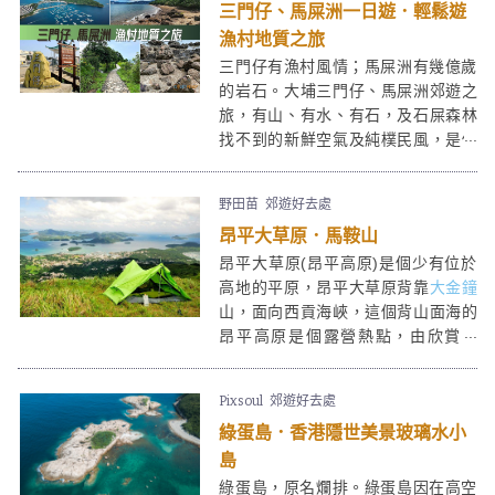
三門仔、馬屎洲一日遊．輕鬆遊
澳現存僅有但又快被遺忘的風土人情
及漁村風情。大澳被譽為「東方威尼
漁村地質之旅
斯」，我就認為威尼斯是很美的一個
三門仔有漁村風情；馬屎洲有幾億歲
地方，但遊客區感覺太重，反而在大
的岩石。大埔三門仔、馬屎洲郊遊之
澳，還有機會看到原居民簡樸的生活
旅，有山、有水、有石，及石屎森林
百態。而大澳近年更成為香港人周末
找不到的新鮮空氣及純樸民風，是個
輕旅行的目地。
文化＋地質深度行，最適合有心有力
(只需少少腳骨力)的你。
野田苗
郊遊好去處
昂平大草原．馬鞍山
昂平大草原(昂平高原)是個少有位於
高地的平原，昂平大草原背靠
大金鐘
山，面向西貢海峽，這個背山面海的
昂平高原是個露營熱點，由欣賞日
落，至過夜看日出，景色超美。清勁
疾風也使昂平高原成為玩滑翔傘的勝
Pixsoul
郊遊好去處
地。昂平營地上亦芒草及牛牛處處，
綠蛋島．香港隱世美景玻璃水小
舖張格仔布，在最接近藍天白雲的昂
平大草地上野餐，感覺超爽！
島
綠蛋島，原名爛排。綠蛋島因在高空