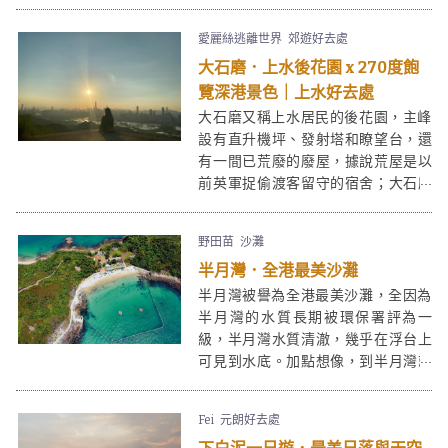
慢活，但也是吃喝玩樂的集中地。周
末遠離繁囂，乘船到達愉景灣，不用
愛麗絲逃離世界
郊遊好去處
攀山涉水，卻有山有水有靚景有多國
大石磨．上水後花園 x 270度飽
美食。在廣闊的愉景灣廣場不時也會
舉辦愉景灣市集，熱鬧非常。愉景灣
覽深港景色｜上水好去處
一日遊更不少得美麗的大白灣沙灘。
大石磨又稱上水居民的後花園，主峰
情侶來愉景灣一日遊是浪漫的，一家
設有直升機坪、發射塔和瞭望台，還
人來是溫馨的，朋友來是多姿多采
有一間已荒廢的廢屋，據說荒屋是以
的。以下介紹7個愉景灣一日遊必去景
前英軍捉偷渡客留守的宿舍；大石磨
點。
高186公尺，山上景色開揚，從羅太
豆花附近的軍車路入口向上走，只需
野田苗
沙灘
30分鐘便能到達，大石磨同時是拍攝
半月灣．全港最美沙灘
日落和夜景的好去處。
半月灣被譽為全港最美沙灘，全因為
半月灣的水質長期被環保署評為一
級，半月灣水質清澈，幾乎在浮台上
可見到水底。加點想像，到半月灣就
似到了布吉或峇里島度假一樣呢！
Fei
元朗好去處