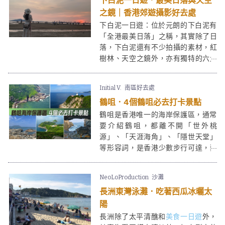
下白泥一日遊．最美日落與天空
之鏡｜香港郊遊攝影好去處
下白泥一日遊：位於元朗的下白泥有
「全港最美日落」之稱，其實除了日
落，下白泥還有不少拍攝的素材，紅
樹林、天空之鏡外，亦有獨特的六角
形岩柱地貌等也是打卡熱點。這些特
質亦令下白泥成為受一眾攝影愛好者
Initial V.
南區好去處
拍日落的熱選景點。而在下白泥旁邊
鶴咀．4個鶴咀必去打卡景點
的鴨仔坑士多，裝修也是心思十足，
在這裏渡過一個黃昏絕對是「目不瑕
鶴咀是香港唯一的海岸保護區，通常
給」！
要介紹鶴咀，都離不開「世外桃
源」、「天涯海角」、「隱世天堂」
等形容詞，是香港少數步行可達，難
度不高，適合一家大細到訪的郊遊好
去處。鶴咀海岸保護區位於香港最南
NeoLoProduction
沙灘
端，走到崖上的史前燈塔，經過神秘
長洲東灣泳灘．吃著西瓜冰曬太
研究所，最後是一幕幕由大海、洞
穴、巨石演出的「鶴咀大自然交響
陽
樂」... 鶴咀之旅，適合喜歡尋幽探秘
長洲除了太平清醮和
美食一日遊
外，