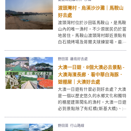
設有38個不同款式的特色營帳，全部
渡頭灣村．烏溪沙沙灘｜馬鞍山
配置冷暖空調，不同季節來訪都有最
佳的露營體驗。特色營帳包括：星海
好去處
之森、印第安營、南非營、圓拱屋及
渡頭灣村位於沙田區馬鞍山，是馬鞍
蒙古包。
山內的唯一漁村，不少原居民仍於當
地居住，馬鞍山渡頭灣村鄰近景點有
白石燒烤場及哥爾夫球練習場，最靠
近的地鐵站為烏溪沙站。大部份居民
都為退休漁民，前舖後居，設置士多
野田苗
離島好去處
售買飲品予前來遊玩的遊人。
大澳一日遊．8個大澳必去景點 -
大澳海濱長廊．看中華白海豚．
遊棚屋｜大澳好去處
大澳一日遊有什麼必到好去處？大澳
是一個以歷史悠久的水鄉文化和獨特
的棚屋建築聞名的漁村，大澳一日遊
必到景點除了有紅橋(新基大橋)、乘
坐小船遊覽水鄉風光之外，其實仲有
很多不同的景點。作為香港都市人也
野田苗
行山路線
應該趁假日到大澳逛逛，感受一下大