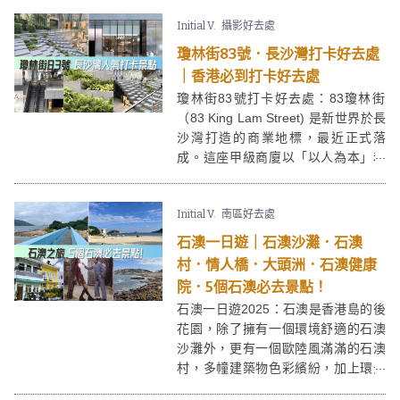
蕃茄仔的秘製脆炸吉豬番茄湯麵！
Initial V.
攝影好去處
瓊林街83號．長沙灣打卡好去處
｜香港必到打卡好去處
瓊林街83號打卡好去處：83瓊林街
（83 King Lam Street) 是新世界於長
沙灣打造的商業地標，最近正式落
成。這座甲級商廈以「以人為本」和
「為社區帶來新活力」的設計理念，
顯著改變了傳統工業區的面貌。瓊林
Initial V.
南區好去處
街83號由著名建築所 Rocco Design
Architects 設計，中庭設計為梯級式
石澳一日遊｜石澳沙灘．石澳
園林廣場，更一躍成為2024必到打卡
村．情人橋．大頭洲．石澳健康
去處。
院．5個石澳必去景點！
石澳一日遊2025：石澳是香港島的後
花園，除了擁有一個環境舒適的石澳
沙灘外，更有一個歐陸風滿滿的石澳
村，多幢建築物色彩繽紛，加上環景
優美寧靜，吸引不少香港人周末來一