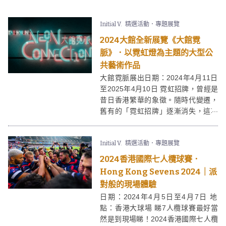
趟石澳一日遊。而石澳更有一個獨特
的地標景點 - 藍橋(又名情人橋)，連接
Initial V.
精選活動．專題展覽
大頭洲壯麗的海岸線，是個十分受歡
迎的攝影好去處！（注意到訪時不要
2024大館全新展覽《大館霓
打擾當地居民！）
脈》．以霓虹燈為主題的大型公
共藝術作品
大館霓脈展出日期：2024年4月11日
至2025年4月10日 霓虹招牌，曾經是
昔日香港繁華的象徵。隨時代變遷，
舊有的「霓虹招牌」逐漸消失，這項
手藝亦得不到傳承。啟發自2023年廣
受大眾歡迎的大館暑假展覽
「霓
Initial V.
精選活動．專題展覽
續」
，今次大館的全新展覽 —「大館
霓脈」，再邀請創作人使用霓虹為媒
2024香港國際七人欖球賽．
介，創作出大型公共藝術作品，並將
Hong Kong Sevens 2024｜派
作品展示於大館里，大家切勿錯過！
對般的現場體驗
日期：2024年4月5日至4月7日 地
點：香港大球場 睇7人欖球賽最好當
然是到現場睇！2024香港國際七人欖