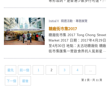
等形容詞，是香港少數步行可達，難
度不高，適合一家大細到訪的郊遊好
去處。鶴咀海岸保護區位於香港最南
端，走到崖上的史前燈塔，經過神秘
Initial V.
精選活動．專題展覽
研究所，最後是一幕幕由大海、洞
穴、巨石演出的「鶴咀大自然交響
糖廠街市集2017
樂」... 鶴咀之旅，適合喜歡尋幽探秘
糖廠街市集 2017 Tong Chong Street
的你。
Market 2017 日期：2017年4月29日
至4月30日 地點：太古坊糖廠街 糖廠
街市集匯集一眾飲食界的人氣新星，
為大家一次過帶來各款爆紅美食。愛
吃的香港人平時喜歡四出覓食，然後9
秒9上載美食照搶like。糖廠街市集載
最先
前一個
1
2
3
4
…
譽回歸，今次更帶來多款異國美食，
大家毋須頻頻撲撲，實行一次過滿足
第 2 頁，共 11 頁
下一個
最後
多個願望！