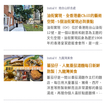
處！SOGO啟德樓底高，空間感十
Initial V.
炮台山好去處
足，比銅鑼灣SOGO有更多年青時尚
品牌，SOGO啟德除了服飾、家品之
油街實現．全香港最Chill的藝術
餘仲有figures等玩具精品店，適合一
空間 - 5個油街實現必到景點
家大細！
油街實現（Oi!）位於香港炮台山油街
12號，是一個以藝術和創意為主題的
文化空間，油街實現前身為建於1908
年的香港皇家遊艇會會所，是一座充
滿歷史價值的古蹟建築，現時更已被
列為香港二級歷史建築。油街實現經
Initial V.
九龍灣美食
過活化後成為一個公共藝術平台，致
力於推動當代藝術創作，並為本地藝
蕃茄仔．人氣番茄湯麵每日新鮮
術家和社區提供互動與交流的機會。
熬製｜九龍灣美食
蕃茄仔是一間以番茄湯麵作主打的麵
店，每日用大量蕃茄、豬骨、西芹、
洋葱等熬製新鮮而且非常濃郁的番茄
湯底，再隨你個人喜好點選麵條。蕃
茄仔就憑單一款湯底以經成為近期人
氣大熱的麵店，而最令人驚喜的正是