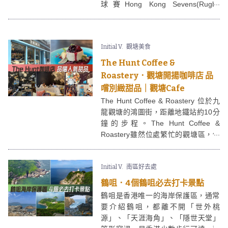
球賽Hong Kong Sevens(Rugby
Sevens)這項一年一度的焦點運動盛
事又返黎喇！雖然香港本地人一向對
欖球呢項運動不算太熱衷，不過作為
Initial V.
觀塘美食
國際大都會，香港都有不少EXPAT都
對7人欖球十分逛熱，加上不少球迷更
The Hunt Coffee &
專程飛過黎支持愛隊，而且仲會花盡
Roastery．觀塘開揚咖啡店 品
心思整個出位造型支持愛隊，勢將
嚐別緻甜品｜觀塘Cafe
Hong Kong Sevens熱爆氣氛推至高
The Hunt Coffee & Roastery 位於九
峯！大家繼續撐港隊！
龍觀塘的鴻圖街，距離地鐵站約10分
鐘的步程。The Hunt Coffee &
Roastery雖然位處繁忙的觀塘區，但
這咖啡店相對遠離了地鐵站附近繁囂
街道，讓客人可以靜靜的享受The
Initial V.
南區好去處
Hunt Coffee & Roastery提供的咖啡
和餐點，用餐體驗不錯。
鶴咀．4個鶴咀必去打卡景點
鶴咀是香港唯一的海岸保護區，通常
要介紹鶴咀，都離不開「世外桃
源」、「天涯海角」、「隱世天堂」