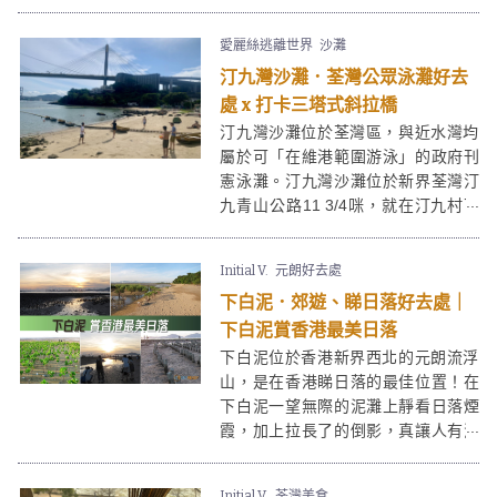
方，有荷花池、蝴蝶谷、竹林、果
園、農地等。仲有條自然教育徑，真
愛麗絲逃離世界
沙灘
是一個動靜皆宜、內外兼備的郊遊好
汀九灣沙灘．荃灣公眾泳灘好去
去處。
處 x 打卡三塔式斜拉橋
汀九灣沙灘位於荃灣區，與近水灣均
屬於可「在維港範圍游泳」的政府刊
憲泳灘。汀九灣沙灘位於新界荃灣汀
九青山公路11 3/4咪，就在汀九村下
方，是荃灣眾多泳灘最靠近民居的一
個。汀九灣雖然在1977年被香港政府
Initial V.
元朗好去處
因附近和青馬大橋的建造工程而被關
下白泥．郊遊、睇日落好去處｜
閉，但2014年已經重開，除了繼續吸
引到不少泳客外，還有不少攝影師因
下白泥賞香港最美日落
毗鄰的汀九橋而至，皆因汀九橋是世
下白泥位於香港新界西北的元朗流浮
界首條三塔式斜拉索橋，為必影打卡
山，是在香港睇日落的最佳位置！在
位。
下白泥一望無際的泥灘上靜看日落煙
霞，加上拉長了的倒影，真讓人有洗
滌心靈的感覺。由元朗市中心出發乘
小巴到下白泥大約需時30分鐘，出發
Initial V.
荃灣美食