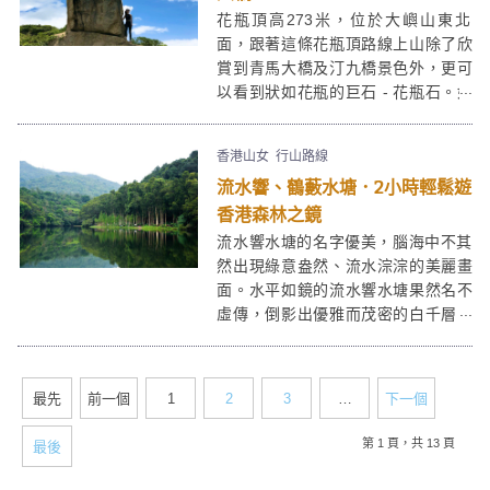
了私人小島渡假呢。
花瓶頂高273米，位於大嶼山東北
面，跟著這條花瓶頂路線上山除了欣
賞到青馬大橋及汀九橋景色外，更可
以看到狀如花瓶的巨石 - 花瓶石。如
果傍晚來更可觀賞美麗的日落。這次
我選擇花瓶頂行山路線是由青馬大橋
香港山女
行山路線
收費站起步，沿大轉前往花瓶石及花
流水響、鶴藪水塘．2小時輕鬆遊
瓶頂，最後下山回青馬大橋收費站。
其實在花瓶頂上也有另一條路線可以
香港森林之鏡
往欣澳，但難度較高。
流水響水塘的名字優美，腦海中不其
然出現綠意盎然、流水淙淙的美麗畫
面。水平如鏡的流水響水塘果然名不
虛傳，倒影出優雅而茂密的白千層，
形成了「森林之鏡」，仙氣指數令流
水響獲得「香港小桂林」之美譽。離
開寧靜的流水響水塘，一口氣登上石
最先
前一個
1
2
3
…
下一個
坳山山頂，俯瞰上水、粉嶺一帶，人
在高處豁然舒暢。旅程最後以鶴藪水
第 1 頁，共 13 頁
最後
塘作結。