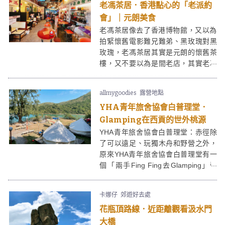
老馮茶居．香港點心的「老派約
會」｜元朗美食
老馮茶居像去了香港博物館，又以為
拍緊懷舊電影難兄難弟、黑玫瑰對黑
玫瑰，老馮茶居其實是元朗的懷舊茶
樓，又不要以為是間老店，其實老馮
茶居是年青老闆的新搞作。惟一「老
馮」是真有其人，是個四十年經驗的
allmygoodies
露營地點
點心老師傅。
YHA青年旅舍協會白普理堂．
Glamping在西貢的世外桃源
YHA青年旅舍協會白普理堂：赤徑除
了可以遠足、玩獨木舟和野營之外，
原來YHA青年旅舍協會白普理堂有一
個「兩手Fing Fing去Glamping」營
地！這裏環境超級美，像世外桃源一
樣，完全不像香港。而且YHA青年旅
卡娜仔
郊遊好去處
舍協會白普理堂這裹只有兩個大的圓
花瓶頂路線．近距離觀看汲水門
型Glamping營，如果可以找多兩個朋
友一起來，就像包場一樣，感覺像去
大橋