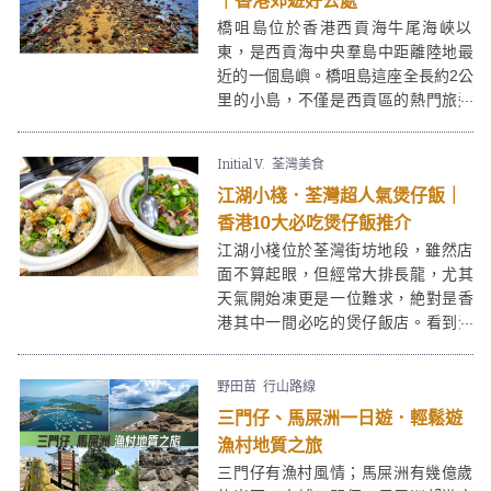
｜香港郊遊好去處
橋咀島位於香港西貢海牛尾海峽以
東，是西貢海中央羣島中距離陸地最
近的一個島嶼。橋咀島這座全長約2公
里的小島，不僅是西貢區的熱門旅遊
點，橋咀島更是一座天然的「地質博
物館」，以其獨特的地理景觀、清澈
Initial V.
荃灣美食
的海灣與豐富的生態，吸引著本地居
江湖小棧．荃灣超人氣煲仔飯｜
民與來自世界各地的遊客前來探索。
香港10大必吃煲仔飯推介
江湖小棧位於荃灣街坊地段，雖然店
面不算起眼，但經常大排長龍，尤其
天氣開始凍更是一位難求，絶對昰香
港其中一間必吃的煲仔飯店。看到江
湖小棧即叫即製的煲仔飯和小菜實在
太吸引，本人更是煲仔飯愛好者，所
野田苗
行山路線
以最後決定點了魷魚肉餅煲仔飯、臘
三門仔、馬屎洲一日遊．輕鬆遊
味排骨煲仔飯，雖然價錢不算親民，
但地道風味搭夠！
漁村地質之旅
三門仔有漁村風情；馬屎洲有幾億歲