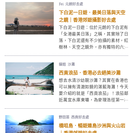
Fei
元朗好去處
下白泥一日遊．最美日落與天空
之鏡｜香港郊遊攝影好去處
下白泥一日遊：位於元朗的下白泥有
「全港最美日落」之稱，其實除了日
落，下白泥還有不少拍攝的素材，紅
樹林、天空之鏡外，亦有獨特的六角
形岩柱地貌等也是打卡熱點。這些特
質亦令下白泥成為受一眾攝影愛好者
貓姐
沙灘
拍日落的熱選景點。而在下白泥旁邊
西貢浪茄．香港必去絕美沙灘
的鴨仔坑士多，裝修也是心思十足，
在這裏渡過一個黃昏絕對是「目不瑕
想去水清沙幼靚沙灘？其實在香港也
給」！
可以擁有清澈如鏡的湛藍海灘！今天
要介紹的就是「西貢浪茄」！浪茄鄰
近萬宜水庫東壩，為麥理浩徑第一段
途經，屬於西貢東郊野公園的一部
分。在浪茄除了沙灘玩水外，這邊也
野田苗
西貢好去處
可以露營的。
橋咀島．暢遊連島沙洲與火山岩