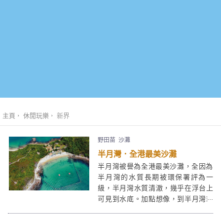
主頁
休閒玩樂
新界
野田苗
沙灘
半月灣．全港最美沙灘
半月灣被譽為全港最美沙灘，全因為
半月灣的水質長期被環保署評為一
級，半月灣水質清澈，幾乎在浮台上
可見到水底。加點想像，到半月灣就
似到了布吉或峇里島度假一樣呢！