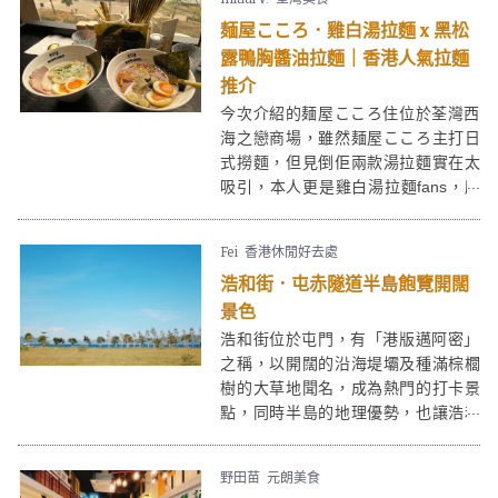
前不妨先到天文台網站查看下白泥日
麺屋こころ．雞白湯拉麵 x 黑松
落時間。看日落後可到附近的流浮山
食海鮮，或元朗著名的(佳記甜品)B仔
露鴨胸醬油拉麵｜香港人氣拉麵
涼粉吃甜品，當然不要忘記元朗特產 -
推介
老婆餅啦！
今次介紹的麺屋こころ住位於荃灣西
海之戀商場，雖然麺屋こころ主打日
式撈麵，但見倒佢兩款湯拉麵實在太
吸引，本人更是雞白湯拉麵fans，所
以最後決定點了雞白湯拉麵、黑松露
鴨胸醬油拉麵，驚喜有質素！
Fei
香港休閒好去處
浩和街．屯赤隧道半島飽覽開闊
景色
浩和街位於屯門，有「港版邁阿密」
之稱，以開闊的沿海堤壩及種滿棕櫚
樹的大草地聞名，成為熱門的打卡景
點，同時半島的地理優勢，也讓浩和
街成為觀賞日落的好去處。
野田苗
元朗美食