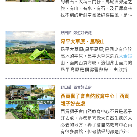
的岩石。大埔三門仔、馬屎洲郊遊之
旅，有山、有水、有石，及石屎森林
找不到的新鮮空氣及純樸民風，是個
文化＋地質深度行，最適合有心有力
(只需少少腳骨力)的你。
野田苗
郊遊好去處
昂平大草原．馬鞍山
昂平大草原(昂平高原)是個少有位於
高地的平原，昂平大草原背靠
大金鐘
山，面向西貢海峽，這個背山面海的
昂平高原是個露營熱點，由欣賞日
落，至過夜看日出，景色超美。清勁
疾風也使昂平高原成為玩滑翔傘的勝
野田苗
西貢好去處
地。昂平營地上亦芒草及牛牛處處，
西貢獅子會自然教育中心｜西貢
舖張格仔布，在最接近藍天白雲的昂
平大草地上野餐，感覺超爽！
親子好去處
西貢獅子會自然教育中心不只是親子
好去處，亦都是喜歡大自然生態的人
必去的地方。獅子會自然教育中心內
有很多展館，但最精采的都是戶外地