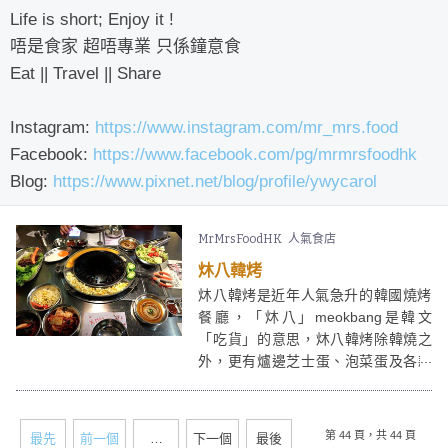
Life is short; Enjoy it !
唔是食家 超唔專業 只係鐘意食
Eat || Travel || Share
Instagram:
https://www.instagram.com/mr_mrs.food
Facebook:
https://www.facebook.com/pg/mrmrsfoodhk
Blog:
https://www.pixnet.net/blog/profile/ywycarol
MrMrsFoodHK
人氣食店
炑八韓烤
炑八韓烤是近年人氣急升的韓國燒烤
餐廳，「炑八」meokbang是韓文
「吃貨」的意思，炑八韓烤除韓燒之
外，更有爐邊芝士蛋、泡菜蛋及各款
地道韓食，配埋韓式冰、果味燒酒、
啤酒，最啱一大班人一齊大吃大喝、
享受輕鬆愉快時光。最近炑八韓烤更
第 44 頁，共 44 頁
最先
前一個
…
下一個
最後