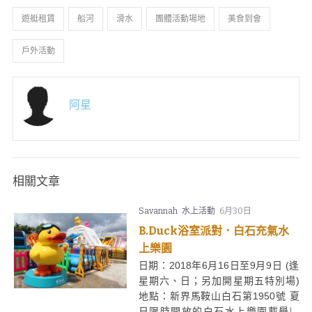
遊艇租賃
船河
滑水
團體活動場地
美食到會
戶外活動
阿星
相關文章
Savannah
水上活動
6月30日
B.Duck浴室派對．白石充氣水
上樂園
日期：2018年6月16日至9月9日 (逢
星期六、日；另加開星期五特別場)
地點：新界馬鞍山白石第1950號 夏
日限時開放的白石水上樂園載譽歸