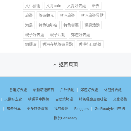
文化藝術
文青cafe
文青好去處
新界
旅遊
旅遊觀光
歐洲旅遊
歐洲旅遊景點
港島
特色咖啡店
特色餐廳
精選活動
親子好去處
親子活動
郊遊好去處
銅鑼灣
香港在地旅遊景點
香港行山路線
返回頁頂
香港好去處
最新精選節目
戶外活動
郊遊好去處
休閒好去處
玩樂好去處
精選單車路線
自助燒烤場
特色餐廳及咖啡館
文化藝術
旅遊分享
更多旅遊資訊
我的最愛
Bloggers
GetReady使用守則
關於GetReady