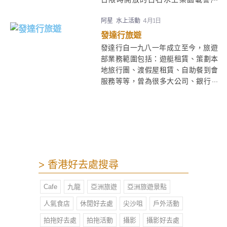
來，今次更搵埋B.DUCK一齊玩大
阿星
水上活動
4月1日
佢！位於馬鞍山的白石燒烤水上樂
園，設有多款B.Duck造型的巨型充氣
發達行旅遊
玩意，滑水梯、船池、波波大水池等
發達行自一九八一年成立至今，旅遊
等，得意又好玩。玩著玩著，隨時喚
部業務範圍包括：遊艇租賃、策劃本
醒你對童年時那隻陪你一起洗白白鴨
地旅行團、渡假屋租賃、自助餐到會
仔的回憶!盡興過後還可以即席可在白
服務等等，曾為很多大公司、銀行、
石燒烤場BBQ，讓B.Duck陪伴你一同
酒店、屋村、社團 、教會、學校、個
又玩又食。
人提供旅遊服務。如包團客人有特別
要求，本公司都會為閣下度身訂這一
個合適的行程。
> 香港好去處搜尋
Cafe
九龍
亞洲旅遊
亞洲旅遊景點
人氣食店
休閒好去處
尖沙咀
戶外活動
拍拖好去處
拍拖活動
攝影
攝影好去處