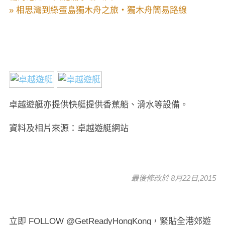
» 相思灣到綠蛋島獨木舟之旅・獨木舟簡易路線
卓越遊艇亦提供快艇提供香蕉船、滑水等設備。
資料及相片來源：卓越遊艇網站
最後修改於 8月22日,2015
立即 FOLLOW @GetReadyHongKong，緊貼全港郊遊