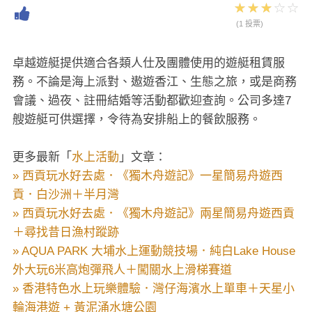
(1 投票)
卓越遊艇提供適合各類人仕及團體使用的遊艇租賃服
務。不論是海上派對、遨遊香江、生態之旅，或是商務
會議、過夜、註冊結婚等活動都歡迎查詢。公司多達7
艘遊艇可供選擇，令待為安排船上的餐飲服務。
更多最新「
水上活動
」文章：
» 西貢玩水好去處．《獨木舟遊記》一星簡易舟遊西
貢．白沙洲＋半月灣
» 西貢玩水好去處．《獨木舟遊記》兩星簡易舟遊西貢
＋尋找昔日漁村蹤跡
» AQUA PARK 大埔水上運動競技場．純白Lake House
外大玩6米高炮彈飛人＋闖關水上滑梯賽道
» 香港特色水上玩樂體驗．灣仔海濱水上單車＋天星小
輪海港遊 + 黃泥涌水塘公園