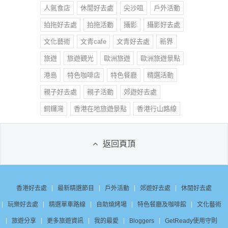
人氣食店
休閒好去處
尖沙咀
戶外活動
拍拖好去處
拍拖活動
攝影
攝影好去處
文化藝術
文青cafe
文青好去處
新界
旅遊
旅遊觀光
歐洲旅遊
歐洲旅遊景點
港島
特色咖啡店
特色餐廳
精選活動
親子好去處
親子活動
郊遊好去處
銅鑼灣
香港在地旅遊景點
香港行山路線
返回頁頂
香港好去處
最新精選節目
戶外活動
郊遊好去處
休閒好去處
玩樂好去處
精選單車路線
自助燒烤場
特色餐廳及咖啡館
文化藝術
旅遊分享
更多旅遊資訊
我的最愛
Bloggers
GetReady使用守則