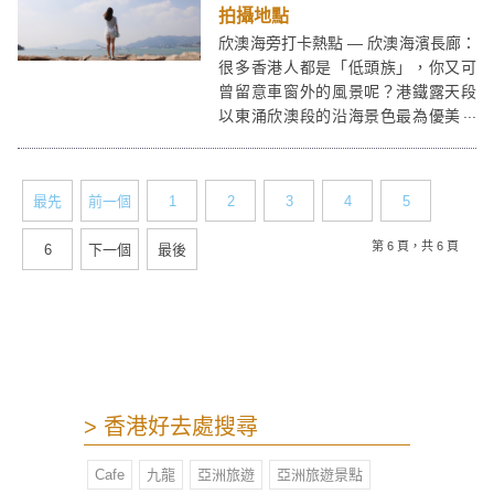
拍攝地點
欣澳海旁打卡熱點 — 欣澳海濱長廊：
很多香港人都是「低頭族」，你又可
曾留意車窗外的風景呢？港鐵露天段
以東涌欣澳段的沿海景色最為優美，
筆者就是因為一趟車程而偶然發現欣
澳海濱長廊這片獨特的風景－例如木
塘、防波堤、車軌等，都是很好的拍
最先
前一個
1
2
3
4
5
攝題材呢！
第 6 頁，共 6 頁
6
下一個
最後
> 香港好去處搜尋
Cafe
九龍
亞洲旅遊
亞洲旅遊景點